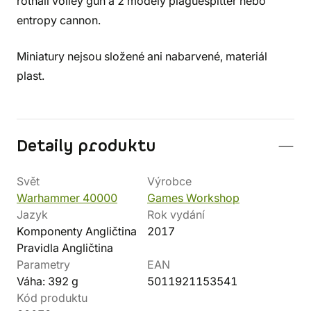
rothail volley gun a 2 modely plaguespitter nebo
entropy cannon.
Miniatury nejsou složené ani nabarvené, materiál
plast.
Detaily produktu
Svět
Výrobce
Warhammer 40000
Games Workshop
Jazyk
Rok vydání
Komponenty Angličtina
2017
Pravidla Angličtina
Parametry
EAN
Váha: 392 g
5011921153541
Kód produktu