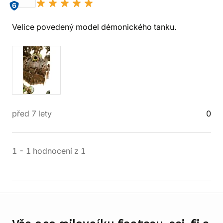
6
Velice povedený model démonického tanku.
před 7 lety
0
1
-
1
hodnocení
z
1
Informace o obchodu