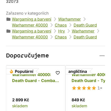
32073
Zařazeno v kategoriích
Wargaming a barvení
Warhammer
Warhammer 40000
Chaos
Death Guard
Wargaming a barvení
Hry
Warhammer
Warhammer 40000
Chaos
Death Guard
Doporučujeme
Populární
angličtina
Warhammer 40000:
Warhammer 40000:
Death Guard - Combat
Death Guard - Typh
Patrol
Herald of the Plague
1×
God
2 899 Kč
849 Kč
skladem
skladem