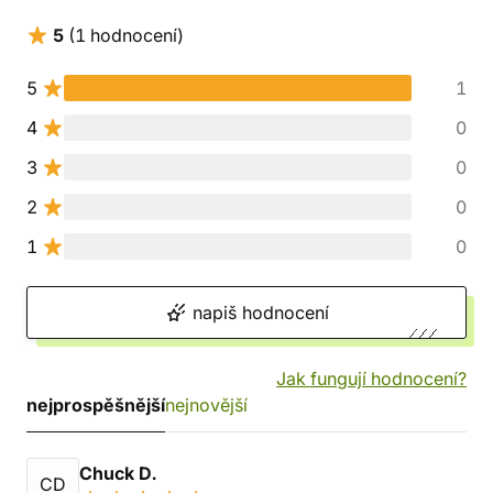
5
(1 hodnocení)
5
1
4
0
3
0
2
0
1
0
napiš hodnocení
Jak fungují hodnocení?
nejprospěšnější
nejnovější
Chuck D.
CD