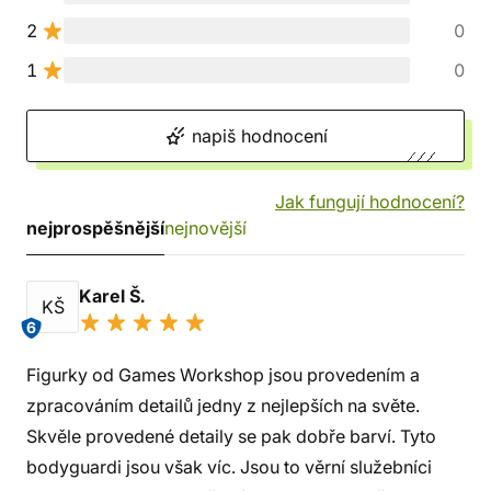
2
0
1
0
napiš hodnocení
Jak fungují hodnocení?
nejprospěšnější
nejnovější
Karel Š.
KŠ
6
Figurky od Games Workshop jsou provedením a
zpracováním detailů jedny z nejlepších na světe.
Skvěle provedené detaily se pak dobře barví. Tyto
bodyguardi jsou však víc. Jsou to věrní služebníci