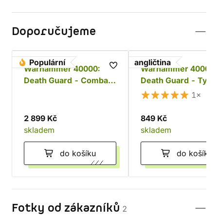
Doporučujeme
Populární
angličtina
Warhammer 40000:
Warhammer 40000:
Death Guard - Combat
Death Guard - Typh
Patrol
Herald of the Plague
1×
God
2 899 Kč
849 Kč
skladem
skladem
do košíku
do košíku
Fotky od zákazníků
2