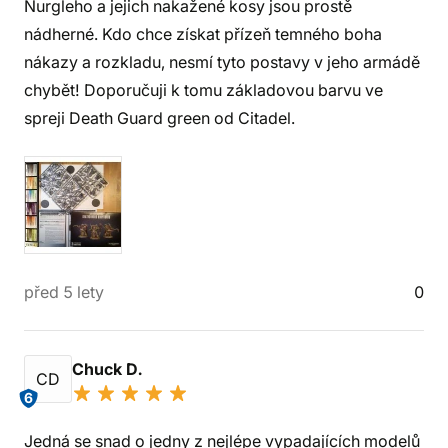
Nurgleho a jejich nakažené kosy jsou prostě
nádherné. Kdo chce získat přízeň temného boha
nákazy a rozkladu, nesmí tyto postavy v jeho armádě
chybět! Doporučuji k tomu základovou barvu ve
spreji Death Guard green od Citadel.
před 5 lety
0
Chuck D.
CD
6
Jedná se snad o jedny z nejlépe vypadajících modelů