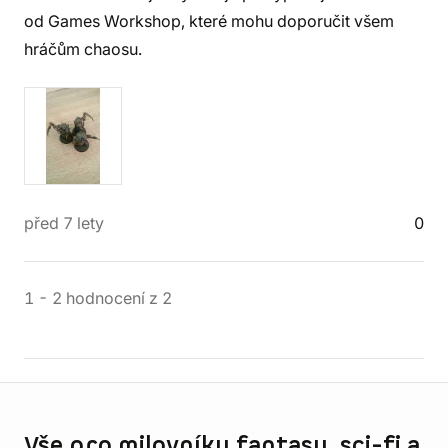
od Games Workshop, které mohu doporučit všem
hráčům chaosu.
před 7 lety
0
1
-
2
hodnocení
z
2
Informace o obchodu
Vše pro milovníky fantasy, sci-fi a