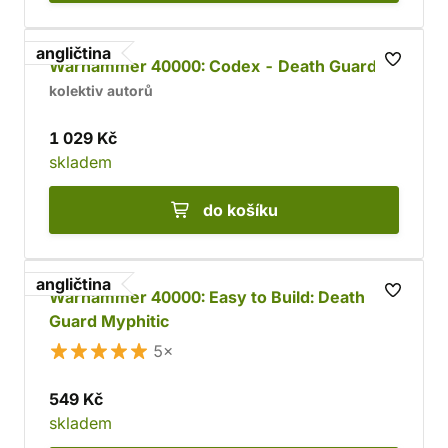
angličtina
Warhammer 40000: Codex - Death Guard
kolektiv autorů
1 029 Kč
skladem
do košíku
angličtina
Warhammer 40000: Easy to Build: Death
Guard Myphitic
5×
549 Kč
skladem