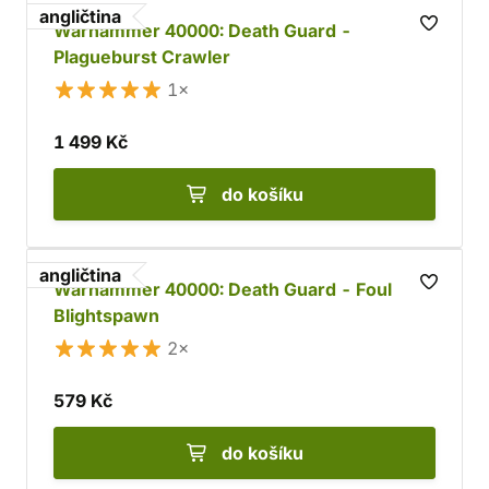
angličtina
Warhammer 40000: Death Guard -
Plagueburst Crawler
1×
1 499 Kč
do košíku
angličtina
Warhammer 40000: Death Guard - Foul
Blightspawn
2×
579 Kč
do košíku