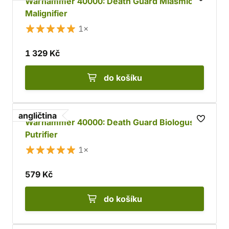
Warhammer 40000: Death Guard Miasmic
Malignifier
1×
1 329 Kč
do košíku
angličtina
Warhammer 40000: Death Guard Biologus
Putrifier
1×
579 Kč
do košíku