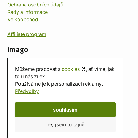
Ochrana osobních údajů
Rady a informace
Velkoobchod
Affiliate program
imago
Kontakt
Můžeme pracovat s
cookies
🍪, ať víme, jak
Prodejna
to u nás žije?
Herna
Používáme je k personalizaci reklamy.
O nás
Předvolby
Hodnocení obchodu
Dárkové poukazy
Kalendář
souhlasím
imago.blog
ne, jsem tu tajně