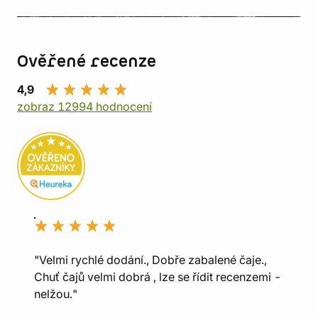
Ověřené recenze
4,9
zobraz 12994 hodnocení
"Velmi rychlé dodání., Dobře zabalené čaje.,
Chuť čajů velmi dobrá , lze se řídit recenzemi -
nelžou."