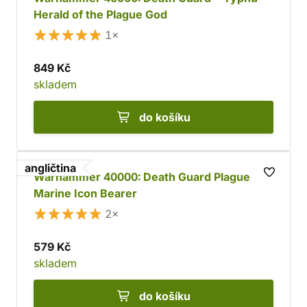
Herald of the Plague God
1×
849 Kč
skladem
do košíku
angličtina
Warhammer 40000: Death Guard Plague
Marine Icon Bearer
2×
579 Kč
skladem
do košíku