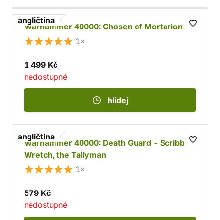
angličtina
Warhammer 40000: Chosen of Mortarion
1×
1 499 Kč
nedostupné
hlídej
angličtina
Warhammer 40000: Death Guard - Scribbus
Wretch, the Tallyman
1×
579 Kč
nedostupné