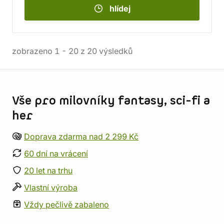
hlídej
zobrazeno
1
-
20
z
20
výsledků
Informace o obchodu
Vše pro milovníky fantasy, sci-fi a
her
Doprava zdarma nad 2 299 Kč
60 dní na vrácení
20 let na trhu
Vlastní výroba
Vždy pečlivě zabaleno