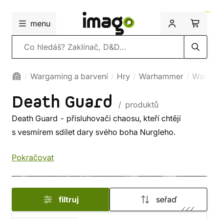
menu
Vyhledávání
Wargaming a barvení
Hry
Warhammer
Warha
Death Guard
/ produktů
Death Guard - přisluhovači chaosu, kteří chtějí
s vesmírem sdílet dary svého boha Nurgleho.
Pokračovat
filtruj
seřaď