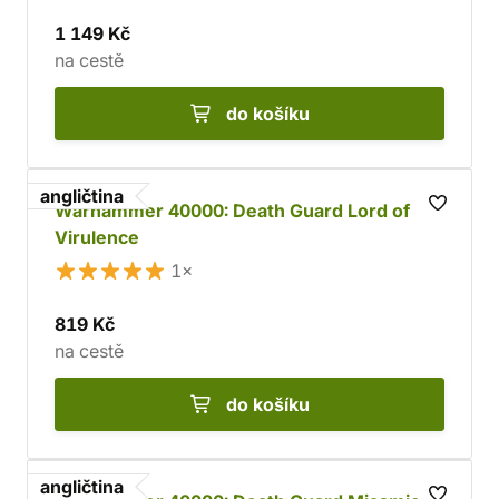
1 149 Kč
na cestě
do košíku
angličtina
Warhammer 40000: Death Guard Lord of
Virulence
1×
819 Kč
na cestě
do košíku
angličtina