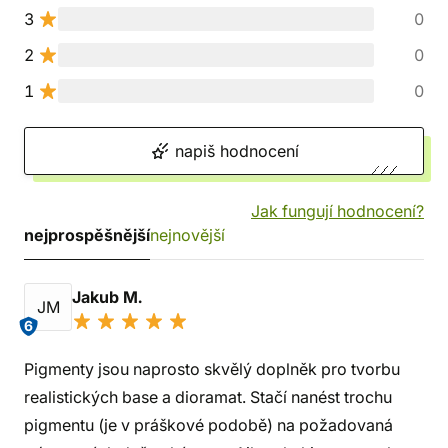
3
0
2
0
1
0
napiš hodnocení
Jak fungují hodnocení?
nejprospěšnější
nejnovější
Jakub M.
JM
6
Pigmenty jsou naprosto skvělý doplněk pro tvorbu
realistických base a dioramat. Stačí nanést trochu
pigmentu (je v práškové podobě) na požadovaná