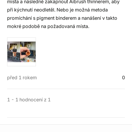
místa a následně zakápnout Aibrush thinnerem, aby
při kýchnutí neodletěl. Nebo je možná metoda
promíchání s pigment binderem a nanášení v takto
mokré podobě na požadovaná místa.
před 1 rokem
0
1
-
1
hodnocení
z
1
Informace o obchodu