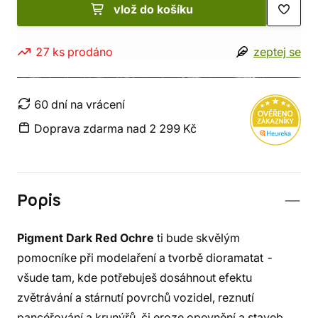
vlož do košíku
27 ks prodáno
zeptej se
60 dní na vrácení
Doprava zdarma nad 2 299 Kč
Popis
Pigment Dark Red Ochre
ti bude skvělým
pomocníke při modelaření a tvorbě dioramatat -
všude tam, kde potřebuješ dosáhnout efektu
zvětrávání a stárnutí povrchů vozidel, reznutí
pancéřování a krunýřů, či eroze opevnění a staveb.