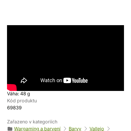
Detaily produktu
Výrobce
Barva
Vallejo
Červená
Parametry
EAN
Objem: 35 ml
8429551731072
Váha: 48 g
Kód produktu
69839
Zařazeno v kategoriích
Wargaming a barvení
Barvy
Vallejo