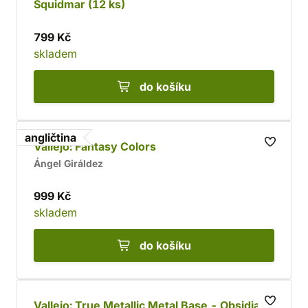
Squidmar (12 ks)
799 Kč
skladem
do košíku
angličtina
Vallejo: Fantasy Colors
Ángel Giráldez
999 Kč
skladem
do košíku
Vallejo: True Metallic Metal Base - Obsidian