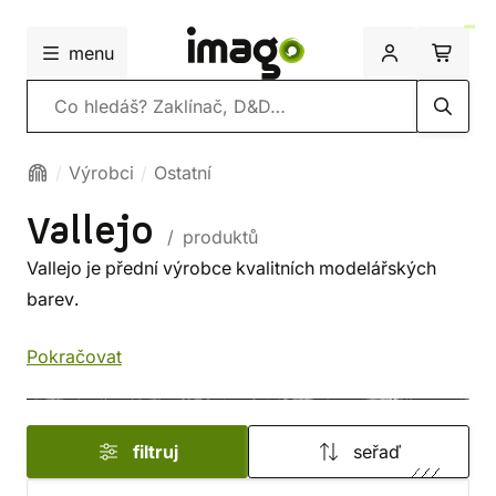
menu
Vyhledávání
Výrobci
Ostatní
Vallejo
/ produktů
Vallejo je přední výrobce kvalitních modelářských
barev.
Pokračovat
filtruj
seřaď