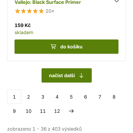
Vallejo: Black Surface Primer
20×
159 Kč
skladem
do košíku
načíst další
1
2
3
4
5
6
7
8
9
10
11
12
zobrazeno
1
-
36
z
403
výsledků