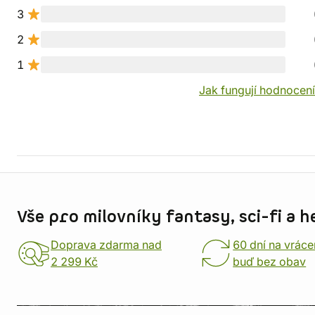
3
2
1
Jak fungují hodnocen
Informace o obchodu
Vše pro milovníky fantasy, sci-fi a h
Doprava zdarma nad
60 dní na vráce
2 299 Kč
buď bez obav