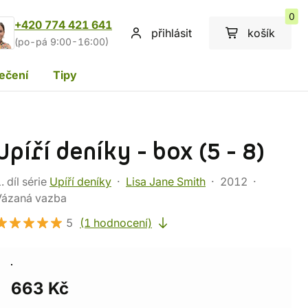
0
+420 774 421 641
přihlásit
košík
(po-pá 9:00-16:00)
ečení
Tipy
Upíří deníky - box (5 - 8)
. díl série
Upíří deníky
Lisa Jane Smith
2012
Vázaná vazba
5
(1 hodnocení)
663 Kč