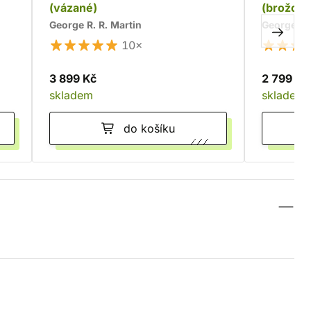
(vázané)
(brožova
George R. R. Martin
George R. 
10×
3 899 Kč
2 799 Kč
skladem
skladem
do košíku