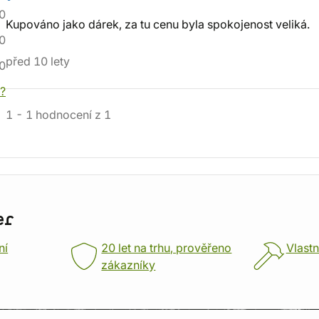
0
Kupováno jako dárek, za tu cenu byla spokojenost veliká.
0
před 10 lety
0
í?
1
-
1
hodnocení
z
1
er
ní
20 let na trhu, prověřeno
Vlastn
zákazníky