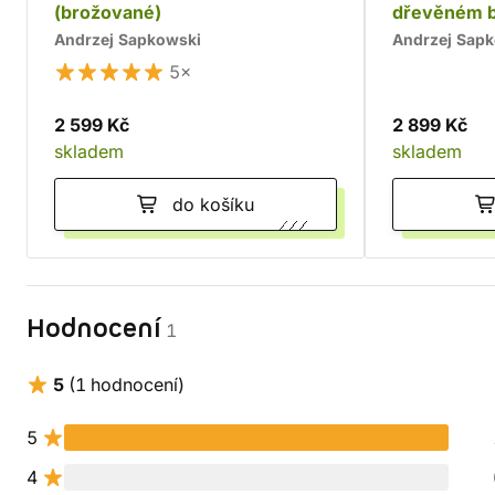
(brožované)
dřevěném 
Andrzej Sapkowski
Andrzej Sap
5×
2 599 Kč
2 899 Kč
skladem
skladem
do košíku
Hodnocení
1
5
(1 hodnocení)
5
4