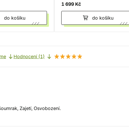
1 699 Kč
do košíku
do košíku
eme
Hodnocení (1)
Soumrak, Zajetí, Osvobození.