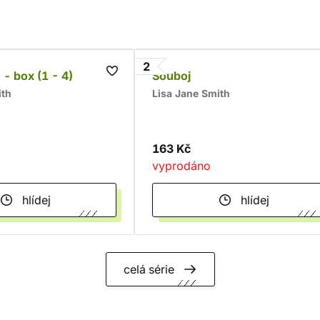
2
 - box (1 - 4)
Souboj
ith
Lisa Jane Smith
163 Kč
vyprodáno
hlídej
hlídej
celá série