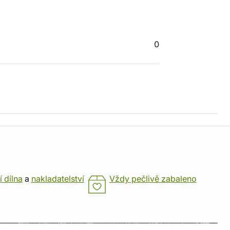
0
í dílna
a
nakladatelství
Vždy pečlivě zabaleno