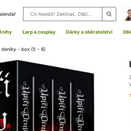
Vyhledávání
alendář
Knihy
Larp a cosplay
Dárky a sběratelství
Obl
í deníky - box (5 - 8)
1