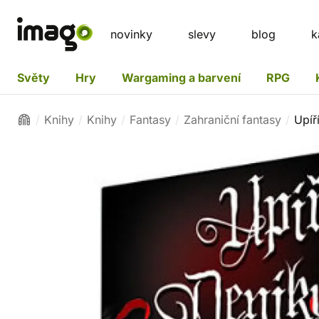
novinky
slevy
blog
k
Světy
Hry
Wargaming a barvení
RPG
Knihy
Knihy
Fantasy
Zahraniční fantasy
Upíř