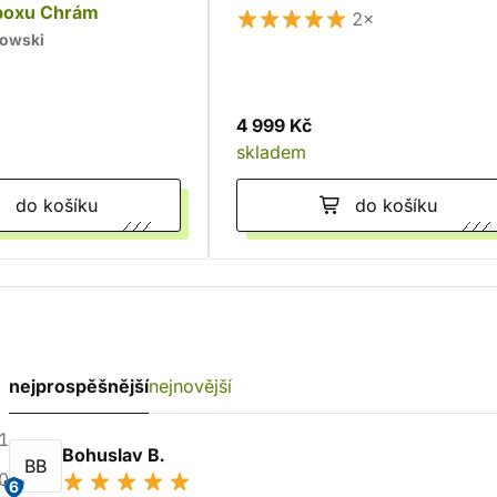
boxu Chrám
2×
kowski
4 999 Kč
skladem
do košíku
do košíku
nejprospěšnější
nejnovější
1
Bohuslav B.
BB
0
6