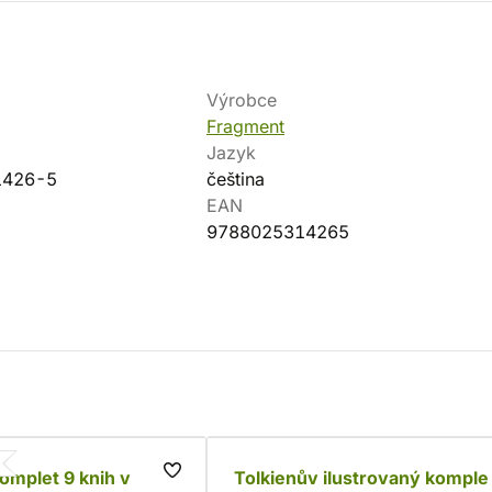
Výrobce
Fragment
Jazyk
1426-5
čeština
EAN
9788025314265
komplet 9 knih v
Tolkienův ilustrovaný komple