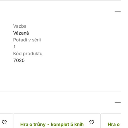
Vazba
Vázaná
Pořadí v sérii
1
Kód produktu
7020
t
Hra o trůny - komplet 5 knih
Hra o tr