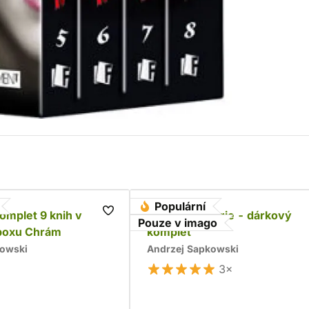
Populární
komplet 9 knih v
Husitská trilogie - dárkový
Pouze v imago
boxu Chrám
komplet
kowski
Andrzej Sapkowski
3×