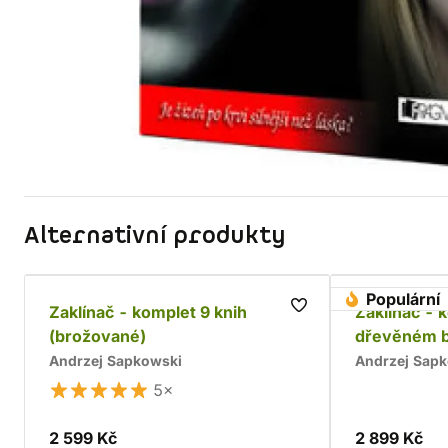
Alternativní produkty
Populární
Zaklínač - komplet 9 knih
Zaklínač - 
(brožované)
dřevěném 
Andrzej Sapkowski
Andrzej Sap
5×
2 599 Kč
2 899 Kč