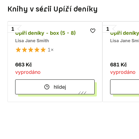
Knihy v sérii Upíří deníky
1
1
Upíří deníky - box (5 - 8)
Upíří deníky
Lisa Jane Smith
Lisa Jane Sm
1×
663 Kč
681 Kč
vyprodáno
vyprodáno
hlídej