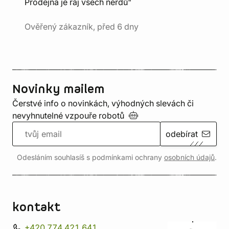
Prodejna je ráj všech nerdů"
Ověřený zákazník, před 6 dny
Novinky mailem
Čerstvé info o novinkách, výhodných slevách či
nevyhnutelné vzpouře
robotů
odebírat
Odesláním souhlasíš s podmínkami ochrany
osobních údajů
.
kontakt
+420 774 421 641