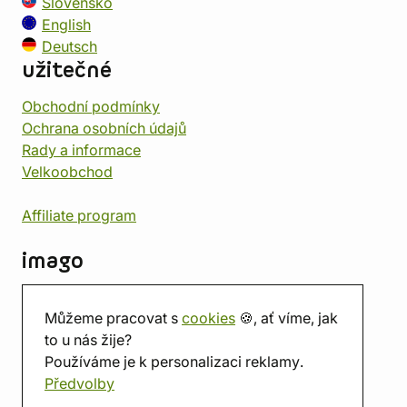
Slovensko
English
Deutsch
užitečné
Obchodní podmínky
Ochrana osobních údajů
Rady a informace
Velkoobchod
Affiliate program
imago
Kontakt
Můžeme pracovat s
cookies
🍪, ať víme, jak
Prodejna
to u nás žije?
Herna
Používáme je k personalizaci reklamy.
O nás
Předvolby
Hodnocení obchodu
Dárkové poukazy