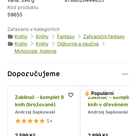
Váha: 396 g
9788026444855
Kód produktu
59655
Zařazeno v kategoriích
Knihy
Knihy
Fantasy
Zahraniční fantasy
Knihy
Knihy
Odborná a naučná
Mytologie, historie
Doporučujeme
Populární
Zaklínač - komplet 9
Zaklínač - komplet 
knih (brožované)
knih v dřevěném bo
Chrám
Andrzej Sapkowski
Andrzej Sapkowski
5×
2 599 Kč
2 899 Kč