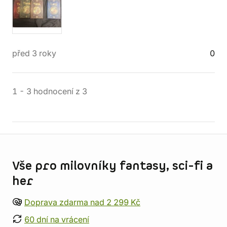
před 3 roky
0
1
-
3
hodnocení
z
3
Informace o obchodu
Vše pro milovníky fantasy, sci-fi a
her
Doprava zdarma nad 2 299 Kč
60 dní na vrácení