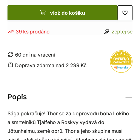
vlož do košíku
39 ks prodáno
zeptej se
60 dní na vrácení
Doprava zdarma nad 2 299 Kč
Popis
Sága pokračuje! Thor se za doprovodu boha Lokiho
a smrtelníků Tjalfeho a Roskvy vydává do
Jötunheimu, země obrů. Thor a jeho skupina musí
zjistit, zdali stvůry obývající Jötunheim vládnou magií