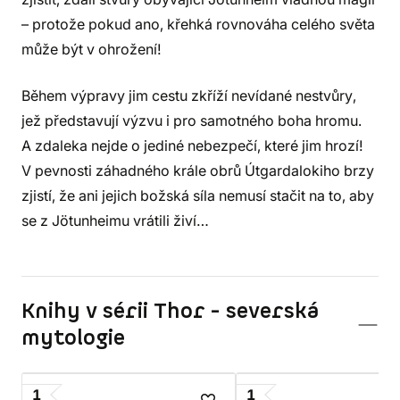
– protože pokud ano, křehká rovnováha celého světa
může být v ohrožení!
Během výpravy jim cestu zkříží nevídané nestvůry,
jež představují výzvu i pro samotného boha hromu.
A zdaleka nejde o jediné nebezpečí, které jim hrozí!
V pevnosti záhadného krále obrů Útgardalokiho brzy
zjistí, že ani jejich božská síla nemusí stačit na to, aby
se z Jötunheimu vrátili živí…
Knihy v sérii Thor - severská
mytologie
1
1