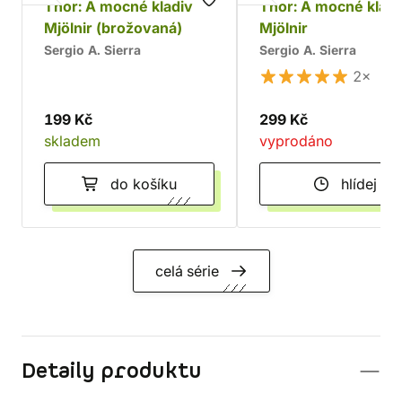
Thor: A mocné kladivo
Thor: A mocné klad
Mjölnir (brožovaná)
Mjölnir
Sergio A. Sierra
Sergio A. Sierra
2×
199 Kč
299 Kč
skladem
vyprodáno
do košíku
hlídej
celá série
Detaily produktu