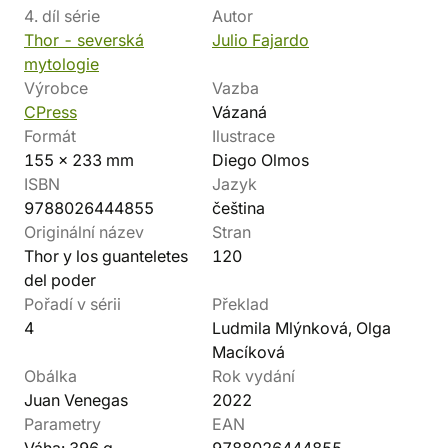
4. díl série
Autor
Thor - severská
Julio Fajardo
mytologie
Výrobce
Vazba
CPress
Vázaná
Formát
Ilustrace
155 x 233 mm
Diego Olmos
ISBN
Jazyk
9788026444855
čeština
Originální název
Stran
Thor y los guanteletes
120
del poder
Pořadí v sérii
Překlad
4
Ludmila Mlýnková, Olga
Macíková
Obálka
Rok vydání
Juan Venegas
2022
Parametry
EAN