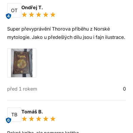
Ondřej T.
OT
4
Super převyprávění Thorova příběhu z Norské
mytologie. Jako u předešlých dílu jsou i fajn ilustrace.
před 1 rokem
0
Tomáš B.
TB
6