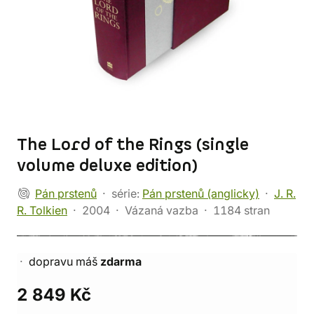
The Lord of the Rings (single
volume deluxe edition)
Pán prstenů
série:
Pán prstenů (anglicky)
J. R.
R. Tolkien
2004
Vázaná vazba
1184 stran
dopravu máš
zdarma
2 849 Kč