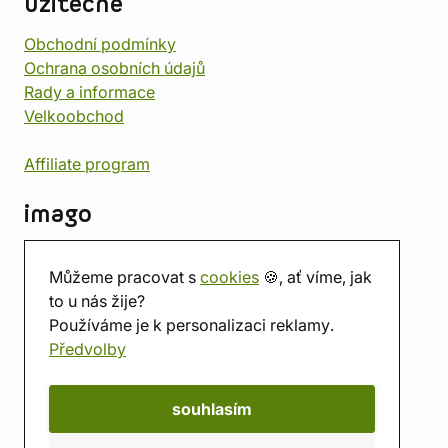
užitečné
Obchodní podmínky
Ochrana osobních údajů
Rady a informace
Velkoobchod
Affiliate program
imago
Kontakt
Můžeme pracovat s
cookies
🍪, ať víme, jak
Prodejna
to u nás žije?
Herna
Používáme je k personalizaci reklamy.
O nás
Předvolby
Hodnocení obchodu
Dárkové poukazy
Kalendář
souhlasím
imago.blog