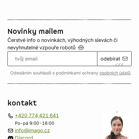
Novinky mailem
Čerstvé info o novinkách, výhodných slevách či
nevyhnutelné vzpouře
robotů
odebírat
Odesláním souhlasíš s podmínkami ochrany
osobních údajů
.
kontakt
+420 774 421 641
Po-pá 9:00-16:00
info@imago.cz
Discord