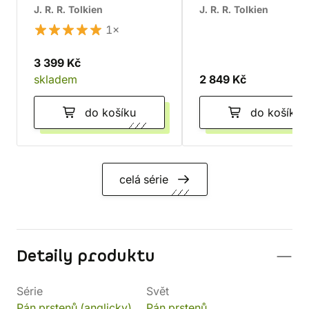
edition)
J. R. R. Tolkien
J. R. R. Tolkien
1×
3 399 Kč
skladem
2 849 Kč
do košíku
do košíku
celá série
Detaily produktu
Série
Svět
Pán prstenů (anglicky)
Pán prstenů