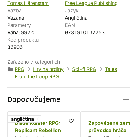
Tomas Härenstam
Free League Publishing
Vazba
Jazyk
Vázaná
Angličtina
Parametry
EAN
Váha: 992 g
9781910132753
Kód produktu
36906
Zařazeno v kategoriích
RPG
Hry na hrdiny
Sci-fi RPG
Tales
From the Loop RPG
Doporučujeme
angličtina
Blade Runner RPG:
Zapovězené země 
Replicant Rebellion
průvodce hráče