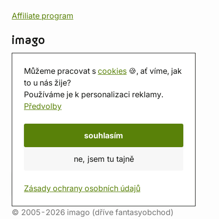
Affiliate program
imago
Kontakt
Můžeme pracovat s
cookies
🍪, ať víme, jak
Prodejna
to u nás žije?
Herna
Používáme je k personalizaci reklamy.
O nás
Předvolby
Hodnocení obchodu
Dárkové poukazy
Kalendář
souhlasím
imago.blog
ne, jsem tu tajně
Zásady ochrany osobních údajů
© 2005-2026 imago (dříve fantasyobchod)