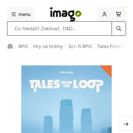
menu
Vyhledávání
RPG
Hry na hrdiny
Sci-fi RPG
Tales From the