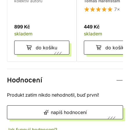
kolektiv autorů
Tomas Härenstam
7×
899 Kč
449 Kč
skladem
skladem
do košíku
do košíku
Hodnocení
Produkt zatím nikdo nehodnotil, buď první!
napiš hodnocení
Jak fungují hodnocení?