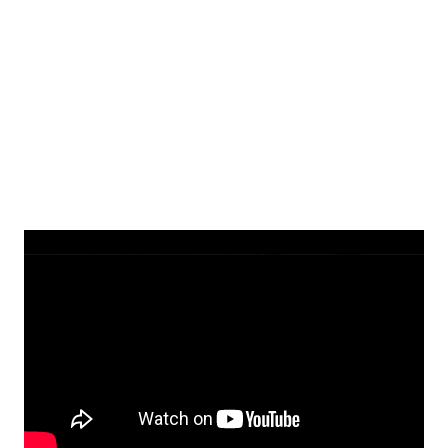
Winner of five ENnies in 2017 including Best Game,
Best Setting, Best Writing and Product of the Year!
“RPG Tales from the Loop lets you channel Stranger
Things and ET.” The Verge