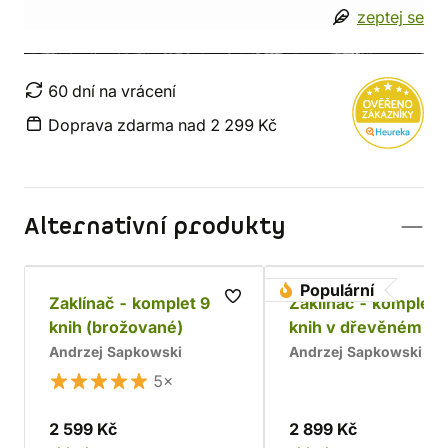
zeptej se
60 dní na vrácení
Doprava zdarma nad 2 299 Kč
Alternativní produkty
Populární
Zaklínač - komplet 9
Zaklínač - komplet 
knih (brožované)
knih v dřevěném bo
Chrám
Andrzej Sapkowski
Andrzej Sapkowski
5×
2 599 Kč
2 899 Kč