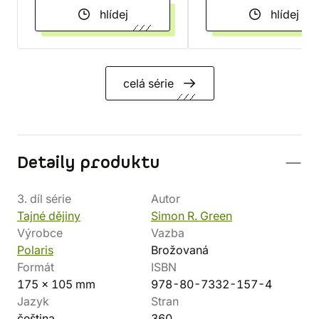
hlídej
hlídej
celá série
Detaily produktu
3. díl série
Autor
Tajné dějiny
Simon R. Green
Výrobce
Vazba
Polaris
Brožovaná
Formát
ISBN
175 x 105 mm
978-80-7332-157-4
Jazyk
Stran
čeština
360