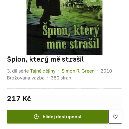
Špion, který mě strašil
3. díl série
Tajné dějiny
Simon R. Green
2010
Brožovaná vazba
360 stran
217 Kč
hlídej dostupnost