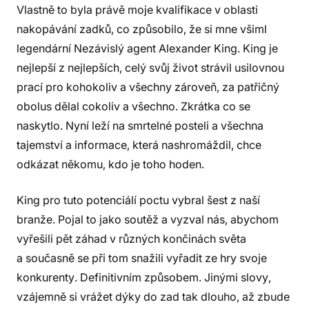
Vlastně to byla právě moje kvalifikace v oblasti
nakopávání zadků, co způsobilo, že si mne všiml
legendární Nezávislý agent Alexander King. King je
nejlepší z nejlepších, celý svůj život strávil usilovnou
prací pro kohokoliv a všechny zároveň, za patřičný
obolus dělal cokoliv a všechno. Zkrátka co se
naskytlo. Nyní leží na smrtelné posteli a všechna
tajemství a informace, která nashromáždil, chce
odkázat někomu, kdo je toho hoden.
King pro tuto potenciálí poctu vybral šest z naší
branže. Pojal to jako soutěž a vyzval nás, abychom
vyřešili pět záhad v různých končinách světa
a současně se při tom snažili vyřadit ze hry svoje
konkurenty. Definitivním způsobem. Jinými slovy,
vzájemně si vrážet dýky do zad tak dlouho, až zbude