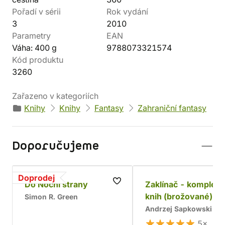
Pořadí v sérii
Rok vydání
3
2010
Parametry
EAN
Váha: 400 g
9788073321574
Kód produktu
3260
Zařazeno v kategoriích
Knihy
Knihy
Fantasy
Zahraniční fantasy
Doporučujeme
Doprodej
Do Noční strany
Zaklínač - komplet 
knih (brožované)
Simon R. Green
Andrzej Sapkowski
5×