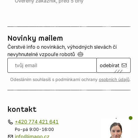
Ověřený zákazník, před 5 dny
Novinky mailem
Čerstvé info o novinkách, výhodných slevách či
nevyhnutelné vzpouře
robotů
odebírat
Odesláním souhlasíš s podmínkami ochrany
osobních údajů
.
kontakt
+420 774 421 641
Po-pá 9:00-16:00
info@imago.cz