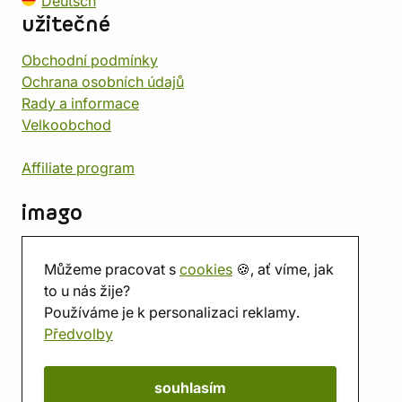
Deutsch
užitečné
Obchodní podmínky
Ochrana osobních údajů
Rady a informace
Velkoobchod
Affiliate program
imago
Kontakt
Můžeme pracovat s
cookies
🍪, ať víme, jak
Prodejna
to u nás žije?
Herna
Používáme je k personalizaci reklamy.
O nás
Předvolby
Hodnocení obchodu
Dárkové poukazy
Kalendář
souhlasím
imago.blog