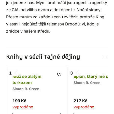
jen jeden z nás. Mými protihráči jsou agenti a agentky
ze CIA, od vílího dvora a dokonce i z Noční strany.
Přesto musím za každou cenu zvítězit, protože King
vlastní i nejdůležitější tajemství Droodů: ví, kdo je
zrádce v našem středu.
Knihy v sérii Tajné dějiny
1
3
Muž se zlatým
Špion, který mě stra
torkézem
Simon R. Green
Simon R. Green
199 Kč
217 Kč
vyprodáno
vyprodáno