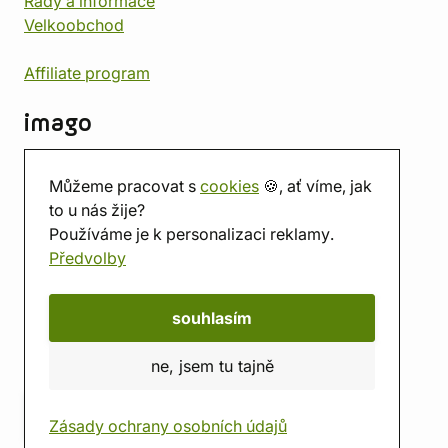
Rady a informace
Velkoobchod
Affiliate program
imago
Kontakt
Můžeme pracovat s
cookies
🍪, ať víme, jak
Prodejna
to u nás žije?
Herna
Používáme je k personalizaci reklamy.
O nás
Předvolby
Hodnocení obchodu
Dárkové poukazy
Kalendář
souhlasím
imago.blog
ne, jsem tu tajně
Zásady ochrany osobních údajů