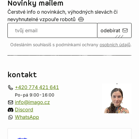
Novinky mailem
Čerstvé info o novinkách, výhodných slevách či
nevyhnutelné vzpouře
robotů
odebírat
Odesláním souhlasíš s podmínkami ochrany
osobních údajů
.
kontakt
+420 774 421 641
Po-pá 9:00-16:00
info@imago.cz
Discord
WhatsApp