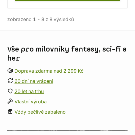
zobrazeno
1
-
8
z
8
výsledků
Informace o obchodu
Vše pro milovníky fantasy, sci-fi a
her
Doprava zdarma nad 2 299 Kč
60 dní na vrácení
20 let na trhu
Vlastní výroba
Vždy pečlivě zabaleno