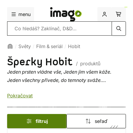
menu
Vyhledávání
Světy
Film & seriál
Hobit
Šperky Hobit
/ produktů
Jeden prsten vládne vše, Jeden jim všem káže.
Jeden všechny přivede, do temnoty sváže.
Pokračovat
Říkejte mu, jak chcete,
Prsten moci
nebo třeba
milášek. Nic to nemění na tom, že byl pouze Jeden.
Přívěsky, amulety, a další šperky, které ve
filtruj
seřaď
filmové trilogii
Hobit
patřily elfům či trpaslíkům, mají
ve světě lidí vlastní magii. Nejedno elfí srdce zaplesá