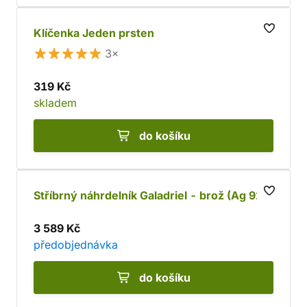
Klíčenka Jeden prsten
3×
319 Kč
skladem
do košíku
Stříbrný náhrdelník Galadriel - brož (Ag 925)
3 589 Kč
předobjednávka
do košíku