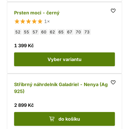
Prsten moci - černý
1×
52
55
57
60
62
65
67
70
73
1 399 Kč
Vyber
variantu
Stříbrný náhrdelník Galadriel - Nenya (Ag
925)
2 899 Kč
do košíku