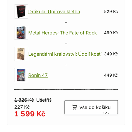
Drákula: Upírova kletba
529 Kč
+
Metal Heroes: The Fate of Rock
499 Kč
+
Legendární království: Údolí kostí
349 Kč
+
Rónin 47
449 Kč
1 826 Kč
Ušetříš
227 Kč
vše do košíku
1 599 Kč