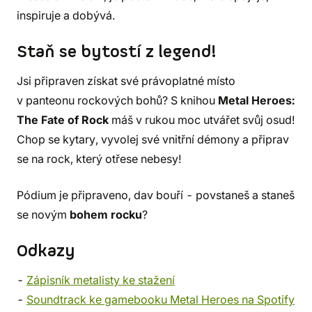
inspiruje a dobývá.
Staň se bytostí z legend!
Jsi připraven získat své právoplatné místo
v panteonu rockových bohů? S knihou
Metal Heroes:
The Fate of Rock
máš v rukou moc utvářet svůj osud!
Chop se kytary, vyvolej své vnitřní démony a připrav
se na rock, který otřese nebesy!
Pódium je připraveno, dav bouří - povstaneš a staneš
se novým
bohem rocku
?
Odkazy
-
Zápisník metalisty ke stažení
-
Soundtrack ke gamebooku Metal Heroes na Spotify