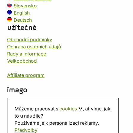
Slovensko
English
Deutsch
užitečné
Obchodní podmínky
Ochrana osobních údajů
Rady a informace
Velkoobchod
Affiliate program
imago
Kontakt
Můžeme pracovat s
cookies
🍪, ať víme, jak
Prodejna
to u nás žije?
Herna
Používáme je k personalizaci reklamy.
O nás
Předvolby
Hodnocení obchodu