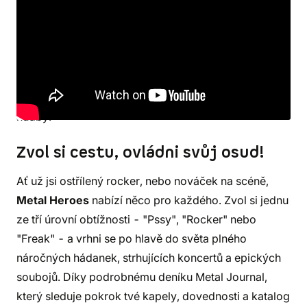
V tomto epickém dobrodružství se ocitneš v záři
reflektorů jakožto vyvolený nástupce boha rocku.
Tvůj úkol? Vybudovat tu nejepičtější metalovou
kapelu, jakou kdy svět viděl! Překonej překážky,
postav se legendárním postavám a zachraň svět
hudby.
Zvol si cestu, ovládni svůj osud!
Ať už jsi ostřílený rocker, nebo nováček na scéně,
Metal Heroes
nabízí něco pro každého. Zvol si jednu
ze tří úrovní obtížnosti - "Pssy", "Rocker" nebo
"Freak" - a vrhni se po hlavě do světa plného
náročných hádanek, strhujících koncertů a epických
soubojů. Díky podrobnému deníku Metal Journal,
který sleduje pokrok tvé kapely, dovednosti a katalog