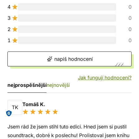
4
0
3
0
2
0
1
0
napiš hodnocení
Jak fungují hodnocení?
nejprospěšnější
nejnovější
Tomáš K.
TK
6
Jsem rád že jsem stihl tuto edici. Hned jsem si pustil
soundtrack, dobré k poslechu! Prolistoval jsem knihu