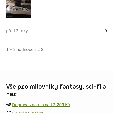
před 2 roky
0
1
-
2
hodnocení
z
2
Informace o obchodu
Vše pro milovníky fantasy, sci-fi a
her
Doprava zdarma nad 2 299 Kč