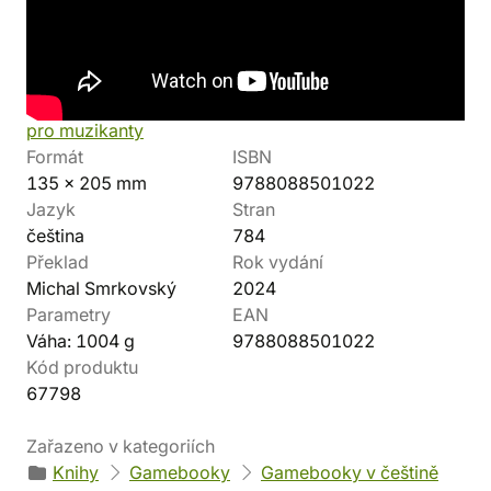
Autor
Výrobce
Swen Harder
Mytago
Kolekce
Vazba
Hudební merch a věci
Vázaná
pro muzikanty
Formát
ISBN
135 x 205 mm
9788088501022
Jazyk
Stran
čeština
784
Překlad
Rok vydání
Michal Smrkovský
2024
Parametry
EAN
Váha: 1004 g
9788088501022
Kód produktu
67798
Zařazeno v kategoriích
Knihy
Gamebooky
Gamebooky v češtině