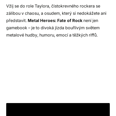
Vžij se do role Taylora, čistokrevného rockera se
zálibou v chaosu, a osudem, který si nedokážete ani
představit.
Metal Heroes: Fate of Rock
není jen
gamebook – je to divoká jízda bouřlivým světem
metalové hudby, humoru, emocí a těžkých riffů.
Hrábni do strun!