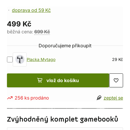
doprava od 59 Kč
499 Kč
běžná cena:
699 Kč
Doporučujeme přikoupit
Placka Mytago
29 Kč
vlož do košíku
256 ks prodáno
zeptej se
Zvýhodněný komplet gamebooků