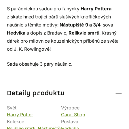
S parádnickou sadou pro fanynky
Harry Pottera
získáte hned trojici párů slušivých knoflíčkových
náušnic s těmito motivy:
Nástupiště 9 a 3/4
, sova
Hedvika
a dopis z Bradavic,
Relikvie smrti
. Krásný
dárek pro milovnice kouzelnických příběhů ze světa
od J. K. Rowlingové!
Sada obsahuje 3 páry náušnic.
Detaily produktu
Svět
Výrobce
Harry Potter
Carat Shop
Kolekce
Postava
Relikvie smrti
,
Nástupiště
Hedvika