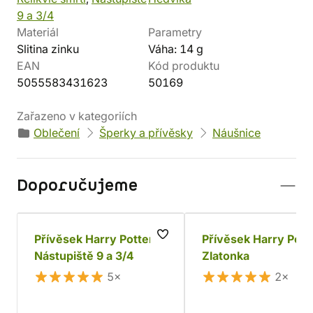
9 a 3/4
Materiál
Parametry
Slitina zinku
Váha: 14 g
EAN
Kód produktu
5055583431623
50169
Zařazeno v kategoriích
Oblečení
Šperky a přívěsky
Náušnice
Doporučujeme
Přívěsek Harry Potter
Přívěsek Harry Pott
Nástupiště 9 a 3/4
Zlatonka
5×
2×