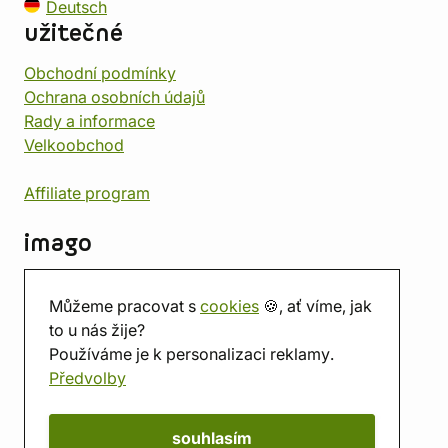
Deutsch
užitečné
Obchodní podmínky
Ochrana osobních údajů
Rady a informace
Velkoobchod
Affiliate program
imago
Kontakt
Můžeme pracovat s
cookies
🍪, ať víme, jak
Prodejna
to u nás žije?
Herna
Používáme je k personalizaci reklamy.
O nás
Předvolby
Hodnocení obchodu
Dárkové poukazy
Kalendář
souhlasím