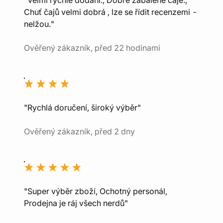
"Velmi rychlé dodání., Dobře zabalené čaje.,
Chuť čajů velmi dobrá , lze se řídit recenzemi -
nelžou."
Ověřený zákazník, před 22 hodinami
"Rychlá doručení, široký výběr"
Ověřený zákazník, před 2 dny
"Super výběr zboží, Ochotný personál,
Prodejna je ráj všech nerdů"