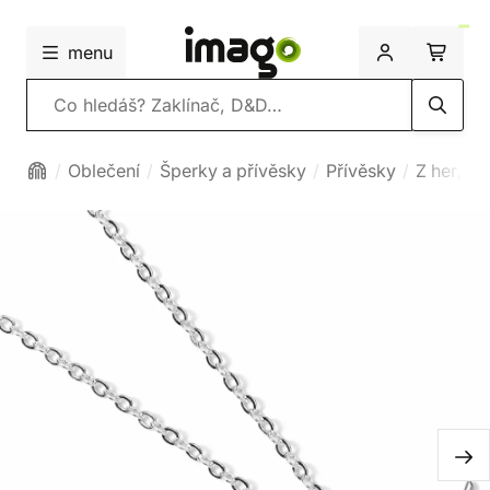
menu
Vyhledávání
Oblečení
Šperky a přívěsky
Přívěsky
Z her, fil