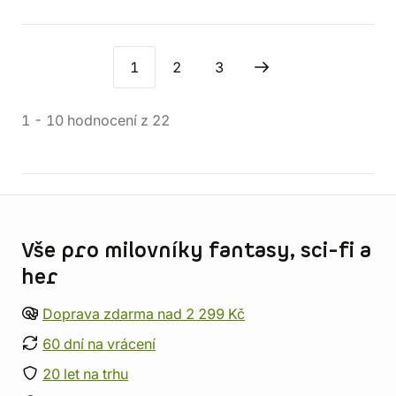
1
2
3
1
-
10
hodnocení
z
22
Informace o obchodu
Vše pro milovníky fantasy, sci-fi a
her
Doprava zdarma nad 2 299 Kč
60 dní na vrácení
20 let na trhu