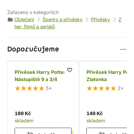
Zařazeno v kategoriích
Oblečení
Šperky a přívěsky
Přívěsky
Z
her, filmů a seriálů
Doporučujeme
Přívěsek Harry Potter
Přívěsek Harry Pott
Nástupiště 9 a 3/4
Zlatonka
5×
2×
189 Kč
149 Kč
skladem
skladem