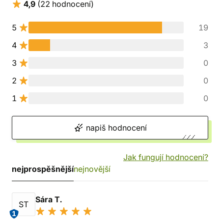
4,9
(22 hodnocení)
5
19
4
3
3
0
2
0
1
0
napiš hodnocení
Jak fungují hodnocení?
nejprospěšnější
nejnovější
Sára T.
ST
1