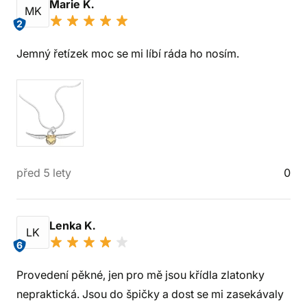
Marie K.
MK
2
Jemný řetízek moc se mi líbí ráda ho nosím.
před 5 lety
0
Lenka K.
LK
6
Provedení pěkné, jen pro mě jsou křídla zlatonky
nepraktická. Jsou do špičky a dost se mi zasekávaly