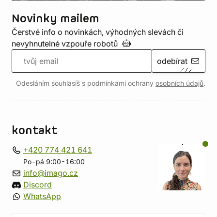
Novinky mailem
Čerstvé info o novinkách, výhodných slevách či
nevyhnutelné vzpouře
robotů
odebírat
Odesláním souhlasíš s podmínkami ochrany
osobních údajů
.
kontakt
+420 774 421 641
Po-pá 9:00-16:00
info@imago.cz
Discord
WhatsApp