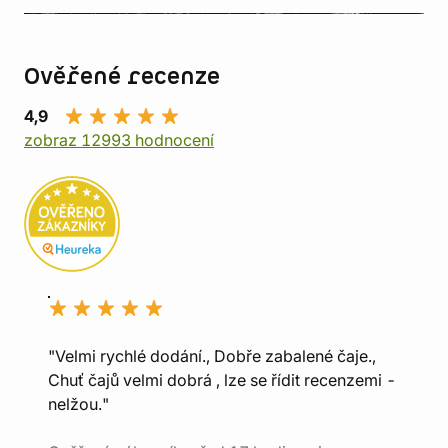
Ověřené recenze
4,9
zobraz 12993 hodnocení
"Velmi rychlé dodání., Dobře zabalené čaje.,
Chuť čajů velmi dobrá , lze se řídit recenzemi -
nelžou."