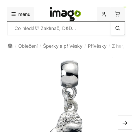
menu
Vyhledávání
Oblečení
Šperky a přívěsky
Přívěsky
Z her, fil