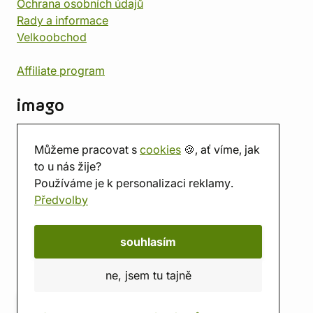
Ochrana osobních údajů
Rady a informace
Velkoobchod
Affiliate program
imago
Kontakt
Můžeme pracovat s
cookies
🍪, ať víme, jak
Prodejna
to u nás žije?
Herna
Používáme je k personalizaci reklamy.
O nás
Předvolby
Hodnocení obchodu
Dárkové poukazy
Kalendář
souhlasím
imago.blog
ne, jsem tu tajně