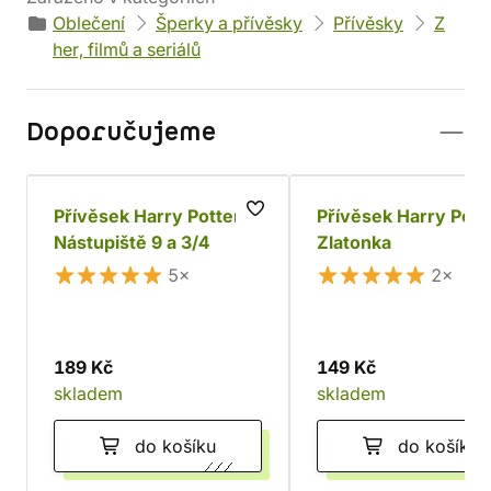
Oblečení
Šperky a přívěsky
Přívěsky
Z
her, filmů a seriálů
Doporučujeme
Přívěsek Harry Potter
Přívěsek Harry Pott
Nástupiště 9 a 3/4
Zlatonka
5×
2×
189 Kč
149 Kč
skladem
skladem
do košíku
do košíku