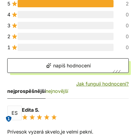
5
2
4
0
3
0
2
0
1
0
napiš hodnocení
Jak fungují hodnocení?
nejprospěšnější
nejnovější
Edita S.
ES
1
Prívesok vyzerá skvelo,je velmi pekní.