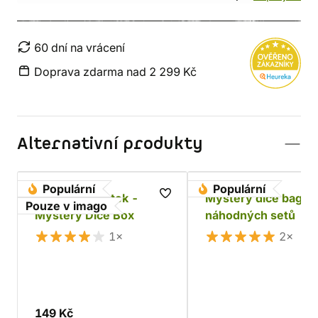
60 dní na vrácení
Doprava zdarma nad 2 299 Kč
Alternativní produkty
Populární
Populární
Sada RPG kostek -
Mystery dice bag - 
Pouze v imago
Mystery Dice Box
náhodných setů
1×
2×
149 Kč