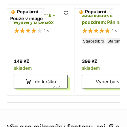
Populární
Populární
Sada RPG kostek -
Sada kostek s
Pouze v imago
Mystery Dice Box
pouzdrem: Pán náh
1×
1×
Starostříbro
Staromos
149 Kč
399 Kč
skladem
skladem
do košíku
Vyber barvu
Informace o obchodu