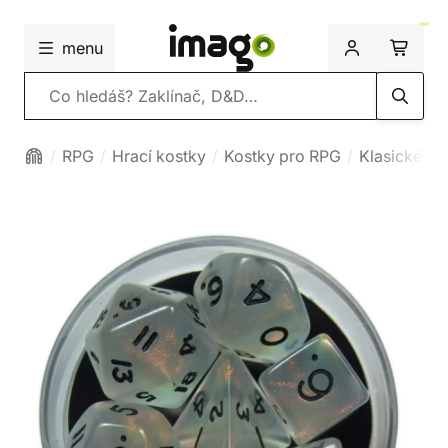
menu
Vyhledávání
RPG
Hrací kostky
Kostky pro RPG
Klasické ko