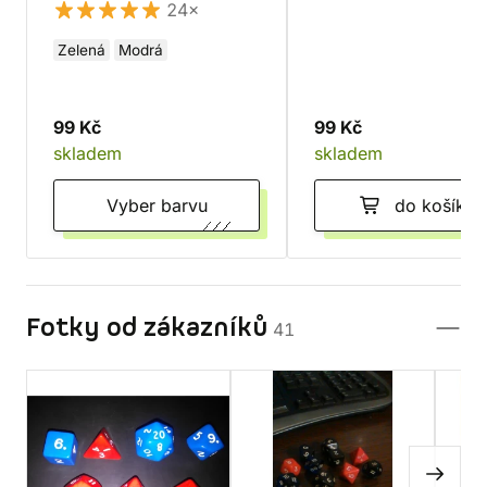
24×
Zelená
Modrá
99 Kč
99 Kč
skladem
skladem
Vyber barvu
do košíku
Fotky od zákazníků
41