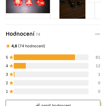
Hodnocení
74
4,8
(74 hodnocení)
5
61
4
12
3
1
2
0
1
0
napiš hodnocení