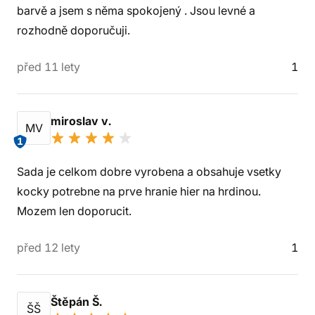
barvě a jsem s něma spokojený . Jsou levné a
rozhodně doporučuji.
před 11 lety
1
miroslav v.
MV
1
Sada je celkom dobre vyrobena a obsahuje vsetky
kocky potrebne na prve hranie hier na hrdinou.
Mozem len doporucit.
před 12 lety
1
Štěpán Š.
ŠŠ