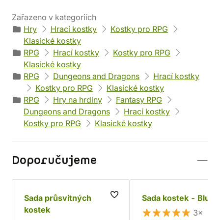
Zařazeno v kategoriích
Hry
Hrací kostky
Kostky pro RPG
Klasické kostky
RPG
Hrací kostky
Kostky pro RPG
Klasické kostky
RPG
Dungeons and Dragons
Hrací kostky
Kostky pro RPG
Klasické kostky
RPG
Hry na hrdiny
Fantasy RPG
Dungeons and Dragons
Hrací kostky
Kostky pro RPG
Klasické kostky
Doporučujeme
Sada průsvitných
Sada kostek - Blue 
kostek
3×