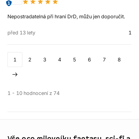
1
Nepostradatelná při hraní DrD, můžu jen doporučit.
před 13 lety
1
1
2
3
4
5
6
7
8
1
-
10
hodnocení
z
74
Informace o obchodu