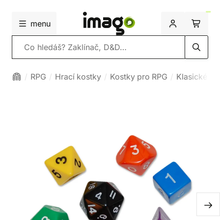
menu
Vyhledávání
RPG
Hrací kostky
Kostky pro RPG
Klasické ko