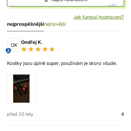
Jak fungují hodnocení?
nejprospěšnější
nejnovější
Ondřej K.
OK
2
Kostky jsou úplně super, používám je skoro všude.
před 10 lety
4