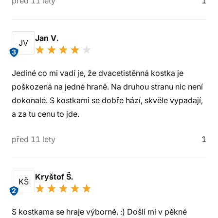
před 11 lety
1
Jan V.
JV
3
Jediné co mi vadí je, že dvacetistěnná kostka je
poškozená na jedné hraně. Na druhou stranu nic není
dokonalé. S kostkami se dobře hází, skvěle vypadají,
a za tu cenu to jde.
před 11 lety
1
Kryštof Š.
KŠ
2
S kostkama se hraje výborně. :) Došli mi v pěkné