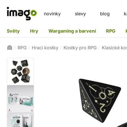
novinky
slevy
blog
k
Světy
Hry
Wargaming a barvení
RPG
RPG
Hrací kostky
Kostky pro RPG
Klasické ko