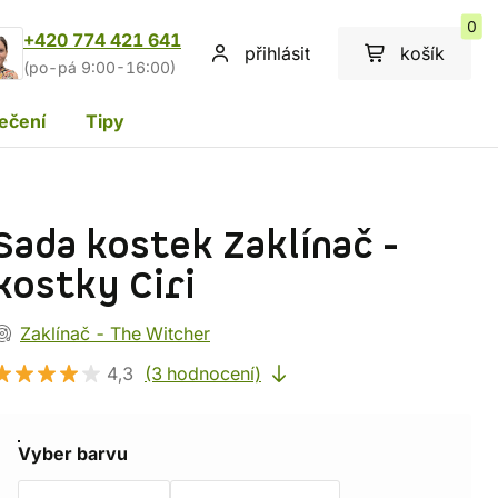
0
+420 774 421 641
přihlásit
košík
(po-pá 9:00-16:00)
ečení
Tipy
Sada kostek Zaklínač -
kostky Ciri
Zaklínač - The Witcher
4,3
(3 hodnocení)
Vyber barvu