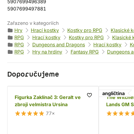
5907699496389
5907699497881
Zařazeno v kategoriích
Hry
Hrací kostky
Kostky pro RPG
Klasické k
RPG
Hrací kostky
Kostky pro RPG
Klasické 
RPG
Dungeons and Dragons
Hrací kostky
K
RPG
Hry na hrdiny
Fantasy RPG
Dungeons a
Doporučujeme
angličtina
Figurka Zaklínač 3: Geralt ve
The Witche
zbroji velmistra Ursina
Lands GM S
77×