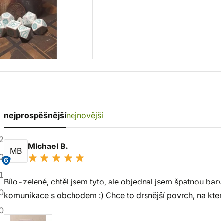
nejprospěšnější
nejnovější
2
MIchael B.
MB
0
6
1
Bílo-zelené, chtěl jsem tyto, ale objednal jsem špatnou barv
0
komunikace s obchodem :) Chce to drsnější povrch, na kte
0