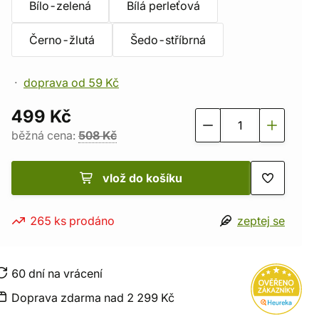
Bílo-zelená
Bílá perleťová
Černo-žlutá
Šedo-stříbrná
doprava od 59 Kč
499 Kč
běžná cena:
508 Kč
vlož do košíku
265 ks prodáno
zeptej se
60 dní na vrácení
Doprava zdarma nad 2 299 Kč