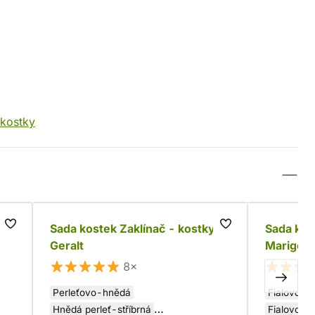
 kostky
Sada kostek Zaklínač - kostky
Sada kos
Geralt
Marigold
8×
Perleťovo-hnědá
Fialovo-r
Hnědá perleť-stříbrná
Fialovo-zl