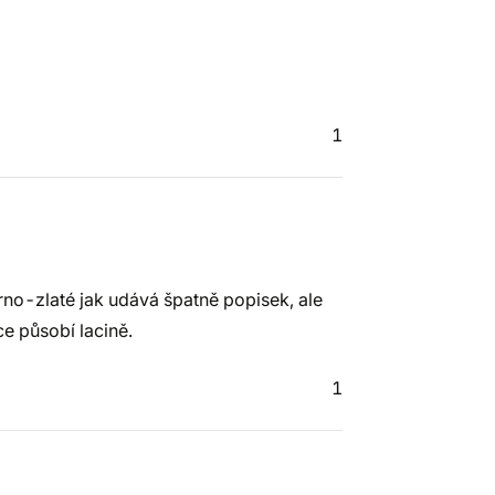
1
no-zlaté jak udává špatně popisek, ale
ce působí lacině.
1