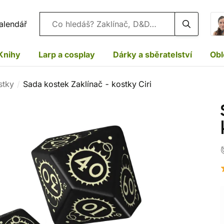
Vyhledávání
alendář
Knihy
Larp a cosplay
Dárky a sběratelství
Obl
stky
Sada kostek Zaklínač - kostky Ciri