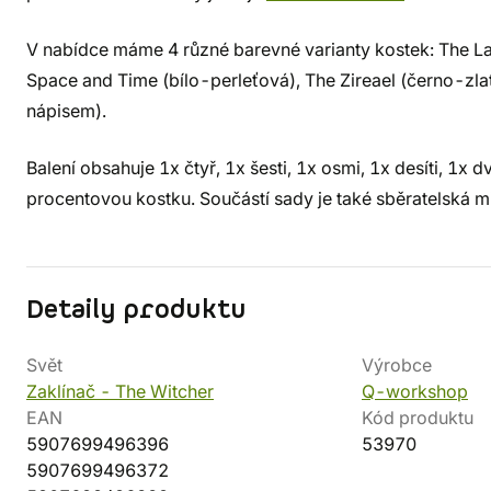
V nabídce máme 4 různé barevné varianty kostek: The La
Space and Time (bílo-perleťová), The Zireael (černo-zl
nápisem).
Balení obsahuje 1x čtyř, 1x šesti, 1x osmi, 1x desíti, 1x 
procentovou kostku. Součástí sady je také sběratelská mi
Detaily produktu
Svět
Výrobce
Zaklínač - The Witcher
Q-workshop
EAN
Kód produktu
5907699496396
53970
5907699496372