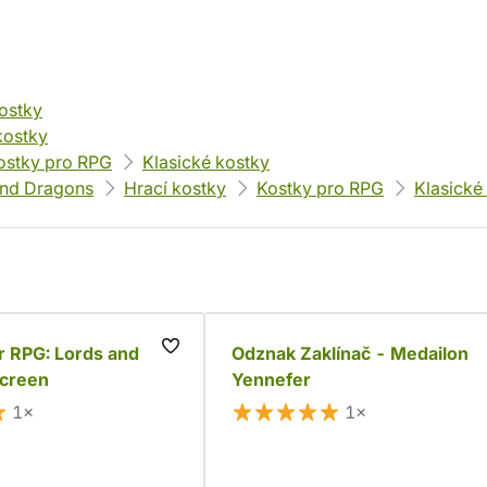
ostky
kostky
ostky pro RPG
Klasické kostky
nd Dragons
Hrací kostky
Kostky pro RPG
Klasické
r RPG: Lords and
Odznak Zaklínač - Medailon
creen
Yennefer
1×
1×