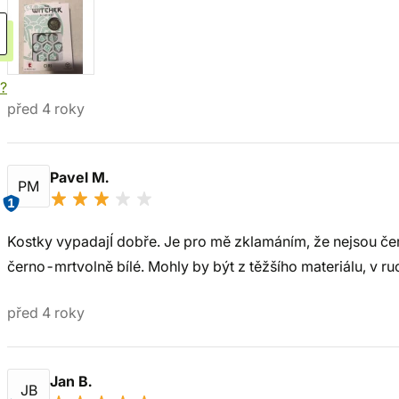
í?
před 4 roky
Pavel M.
PM
1
Kostky vypadajÍ dobře. Je pro mě zklamáním, že nejsou čer
černo-mrtvolně bílé. Mohly by být z těžšího materiálu, v ru
před 4 roky
Jan B.
JB