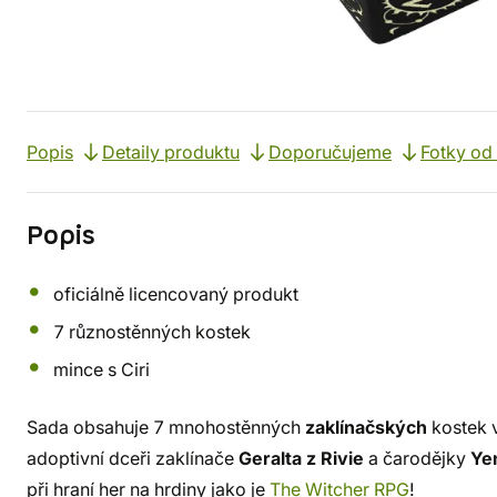
Popis
Detaily produktu
Doporučujeme
Fotky od
Popis
oficiálně licencovaný produkt
7 různostěnných kostek
mince s Ciri
Sada obsahuje 7 mnohostěnných
zaklínačských
kostek 
adoptivní dceři zaklínače
Geralta z Rivie
a čarodějky
Ye
při hraní her na hrdiny jako je
The Witcher RPG
!