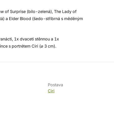
w of Surprise (bílo-zelená), The Lady of
atá) a Elder Blood (šedo-stříbrná s měděným
dvanácti, 1x dvaceti stěnnou a 1x
nce s portrétem Ciri (⌀ 3 cm).
Postava
Ciri