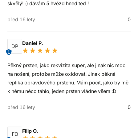
skvělý! :) dávám 5 hvězd hned teď !
před 16 lety
0
Daniel P.
DP
1
Pěkný prsten, jako rekvizita super, ale jinak nic moc
na nošení, protože může oxidovat. Jinak pěkná
replika opravdového prstenu. Mám pocit, jako by mě
k němu něco táhlo, jeden prsten vládne všem :D
před 16 lety
0
Filip O.
FO