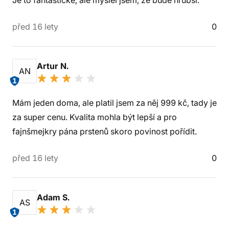
Je to fantastické, ale myslel jsem, že bude hrubší.
před 16 lety
0
Artur N.
AN
1
Mám jeden doma, ale platil jsem za něj 999 kč, tady je
za super cenu. Kvalita mohla být lepší a pro
fajnšmejkry pána prstenů skoro povinost pořídit.
před 16 lety
0
Adam S.
AS
1