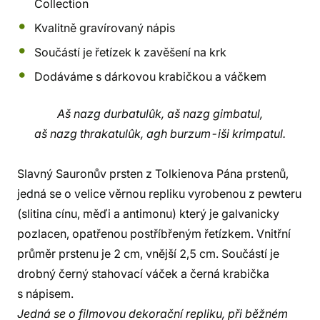
Collection
Kvalitně gravírovaný nápis
Součástí je řetízek k zavěšení na krk
Dodáváme s dárkovou krabičkou a váčkem
Aš nazg durbatulûk, aš nazg gimbatul,
aš nazg thrakatulûk, agh burzum-iši krimpatul.
Slavný Sauronův prsten z Tolkienova Pána prstenů,
jedná se o velice věrnou repliku vyrobenou z pewteru
(slitina cínu, měďi a antimonu) který je galvanicky
pozlacen, opatřenou postříbřeným řetízkem. Vnitřní
průměr prstenu je 2 cm, vnější 2,5 cm. Součástí je
drobný černý stahovací váček a černá krabička
s nápisem.
Jedná se o filmovou dekorační repliku, při běžném