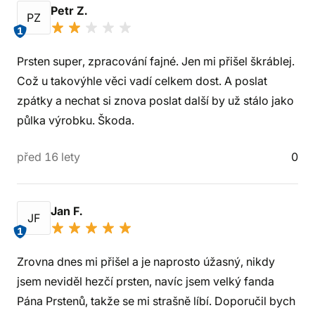
Petr Z.
PZ
1
Prsten super, zpracování fajné. Jen mi přišel škráblej.
Což u takovýhle věci vadí celkem dost. A poslat
zpátky a nechat si znova poslat další by už stálo jako
půlka výrobku. Škoda.
před 16 lety
0
Jan F.
JF
1
Zrovna dnes mi přišel a je naprosto úžasný, nikdy
jsem neviděl hezčí prsten, navíc jsem velký fanda
Pána Prstenů, takže se mi strašně líbí. Doporučil bych