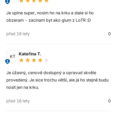
1
Je uplne super, nosim ho na krku a stale si ho
obzeram - zacinam byt ako glum z LoTR :D
před 16 lety
0
Kateřina T.
KT
1
Je úžasný, cenově dostupný a opravud skvěle
provedený. Je sice trochu větší, ale já ho stejně budu
nosit jen na krku.
před 16 lety
0