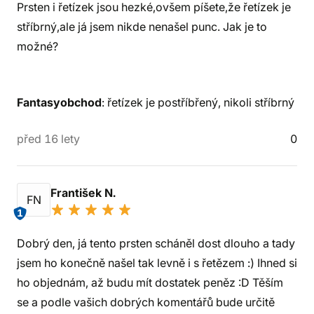
Prsten i řetízek jsou hezké,ovšem píšete,že řetízek je
stříbrný,ale já jsem nikde nenašel punc. Jak je to
možné?
Fantasyobchod
: řetízek je postříbřený, nikoli stříbrný
před 16 lety
0
František N.
FN
1
Dobrý den, já tento prsten scháněl dost dlouho a tady
jsem ho konečně našel tak levně i s řetězem :) Ihned si
ho objednám, až budu mít dostatek peněz :D Těším
se a podle vašich dobrých komentářů bude určitě