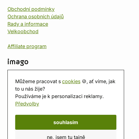
Obchodní podmínky
Ochrana osobních údajů
Rady a informace
Velkoobchod
Affiliate program
imago
Kontakt
Můžeme pracovat s
cookies
🍪, ať víme, jak
Prodejna
to u nás žije?
Herna
Používáme je k personalizaci reklamy.
O nás
Předvolby
Hodnocení obchodu
Dárkové poukazy
Kalendář
souhlasím
imago.blog
ne, jsem tu tajně