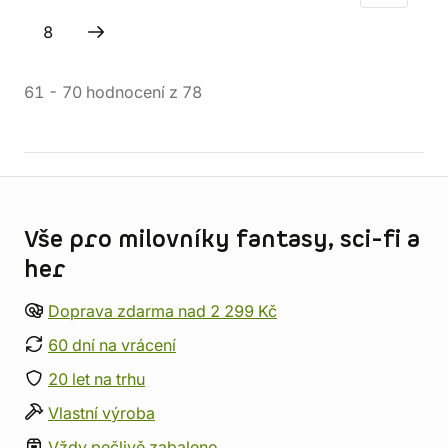
8
61
-
70
hodnocení
z
78
Informace o obchodu
Vše pro milovníky fantasy, sci-fi a
her
Doprava zdarma nad 2 299 Kč
60 dní na vrácení
20 let na trhu
Vlastní výroba
Vždy pečlivě zabaleno