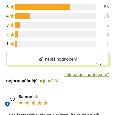
5
53
4
15
3
5
2
3
1
2
napiš hodnocení
Jak fungují hodnocení?
nejprospěšnější
nejnovější
Samuel J.
SJ
1