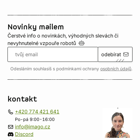
Novinky mailem
Čerstvé info o novinkách, výhodných slevách či
nevyhnutelné vzpouře
robotů
odebírat
Odesláním souhlasíš s podmínkami ochrany
osobních údajů
.
kontakt
+420 774 421 641
Po-pá 9:00-16:00
info@imago.cz
Discord