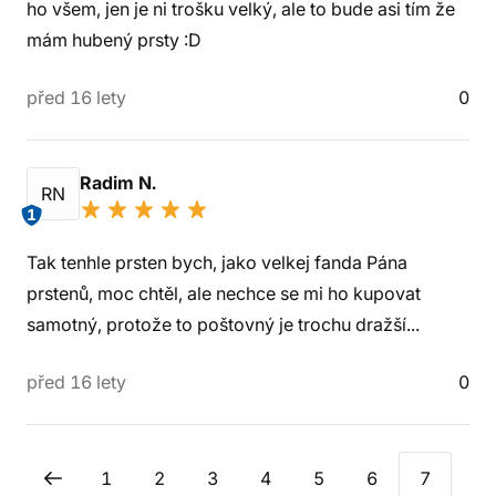
ho všem, jen je ni trošku velký, ale to bude asi tím že
mám hubený prsty :D
před 16 lety
0
Radim N.
RN
1
Tak tenhle prsten bych, jako velkej fanda Pána
prstenů, moc chtěl, ale nechce se mi ho kupovat
samotný, protože to poštovný je trochu dražší...
před 16 lety
0
1
2
3
4
5
6
7