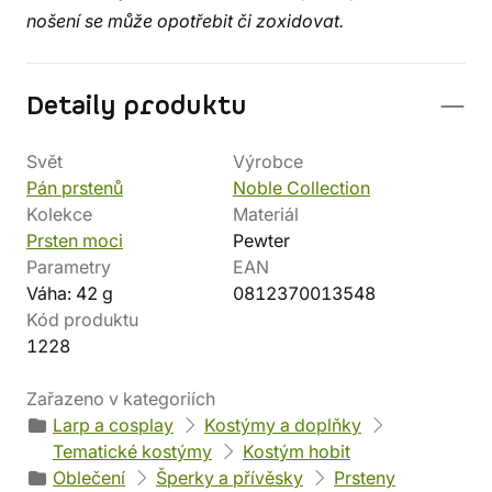
nošení se může opotřebit či zoxidovat.
Detaily produktu
Svět
Výrobce
Pán prstenů
Noble Collection
Kolekce
Materiál
Prsten moci
Pewter
Parametry
EAN
Váha: 42 g
0812370013548
Kód produktu
1228
Zařazeno v kategoriích
Larp a cosplay
Kostýmy a doplňky
Tematické kostýmy
Kostým hobit
Oblečení
Šperky a přívěsky
Prsteny