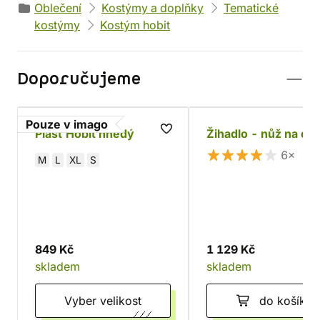
Oblečení
Kostýmy a doplňky
Tematické
kostýmy
Kostým hobit
Doporučujeme
Pouze v imago
Plášť Hobit hnědý
Žihadlo - nůž na do
6×
M
L
XL
S
849 Kč
1 129 Kč
skladem
skladem
Vyber velikost
do košíku