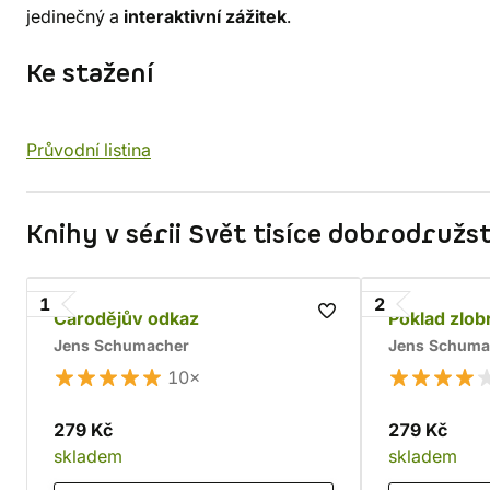
jedinečný a
interaktivní zážitek
.
Ke stažení
Průvodní listina
Knihy v sérii Svět tisíce dobrodružst
1
2
Čarodějův odkaz
Poklad zlob
Jens Schumacher
Jens Schuma
10×
279 Kč
279 Kč
skladem
skladem