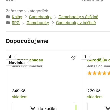
Zařazeno v kategoriích
Knihy
Gamebooky
Gamebooky v češtině
RPG
Gamebooky
Gamebooky v češtině
Doporučujeme
4
1
Kameny chaosu
Čarodějův 
Novinka
Jens Schumacher
Jens Schuma
349 Kč
279 Kč
skladem
skladem
do košíku