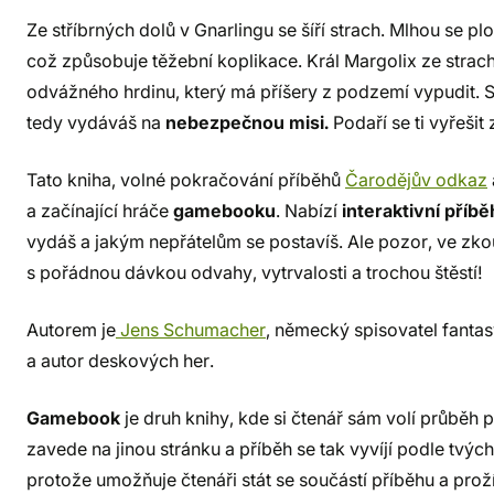
Ze stříbrných dolů v Gnarlingu se šíří strach. Mlhou se plou
což způsobuje těžební koplikace. Král Margolix ze strac
odvážného hrdinu, který má příšery z podzemí vypudit. 
tedy vydáváš na
nebezpečnou misi.
Podaří se ti vyřešit
Tato kniha, volné pokračování příběhů
Čarodějův odkaz
a začínající hráče
gamebooku
. Nabízí
interaktivní příbě
vydáš a jakým nepřátelům se postavíš. Ale pozor, ve zkouš
s pořádnou dávkou odvahy, vytrvalosti a trochou štěstí!
Autorem je
Jens Schumacher
, německý spisovatel fanta
a autor deskových her.
Gamebook
je druh knihy, kde si čtenář sám volí průběh p
zavede na jinou stránku a příběh se tak vyvíjí podle tvý
protože umožňuje čtenáři stát se součástí příběhu a prož