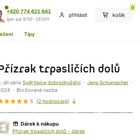
0
+420 774 421 641
přihlásit
košík
(po-pá 9:00-16:00)
ečení
Tipy
Přízrak trpasličích dolů
. díl série
Svět tisíce dobrodružství
Jens Schumacher
2024
Brožovaná vazba
5
(2 hodnocení)
Dárek k nákupu
dárek k nákupu: Přízrak trpaslič
Přízrak trpasličích dolů - dárek