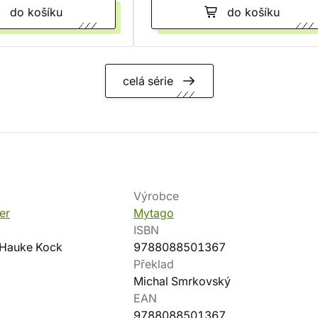
do košíku
do košíku
celá série
Výrobce
er
Mytago
ISBN
 Hauke Kock
9788088501367
Překlad
Michal Smrkovský
EAN
9788088501367