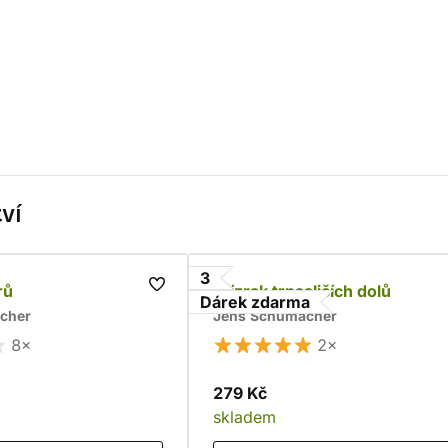
ví
3
rů
Přízrak trpasličích dolů
Dárek zdarma
cher
Jens Schumacher
8×
2×
279 Kč
skladem