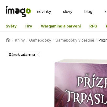
novinky
slevy
blog
k
Světy
Hry
Wargaming a barvení
RPG
Knihy
Gamebooky
Gamebooky v češtině
Přízr
Dárek zdarma