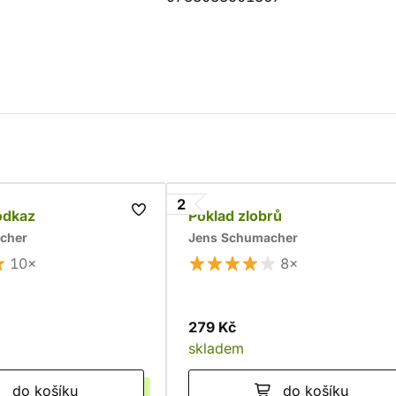
2
odkaz
Poklad zlobrů
cher
Jens Schumacher
10×
8×
279 Kč
skladem
do košíku
do košíku