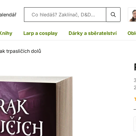
Vyhledávání
alendář
Knihy
Larp a cosplay
Dárky a sběratelství
Obl
ak trpasličích dolů
3