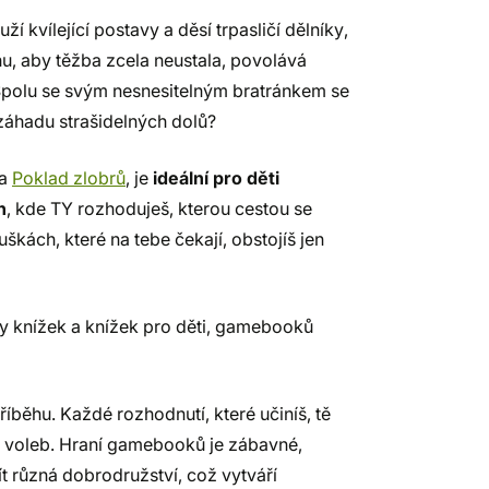
ží kvílející postavy a děsí trpasličí dělníky,
hu, aby těžba zcela neustala, povolává
Spolu se svým nesnesitelným bratránkem se
 záhadu strašidelných dolů?
a
Poklad zlobrů
, je
ideální pro děti
h
, kde TY rozhoduješ, kterou cestou se
kách, které na tebe čekají, obstojíš jen
sy knížek a knížek pro děti, gamebooků
říběhu. Každé rozhodnutí, které učiníš, tě
ch voleb. Hraní gamebooků je zábavné,
ít různá dobrodružství, což vytváří