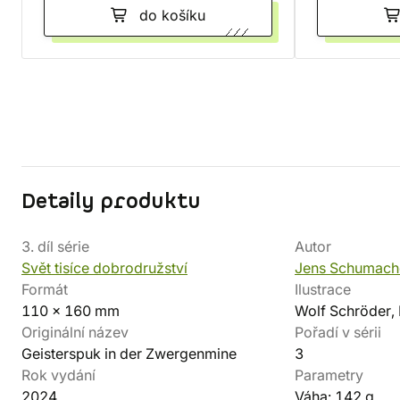
do košíku
Detaily produktu
3. díl série
Autor
Svět tisíce dobrodružství
Jens Schumach
Formát
Ilustrace
110 x 160 mm
Wolf Schröder,
Originální název
Pořadí v sérii
Geisterspuk in der Zwergenmine
3
Rok vydání
Parametry
2024
Váha: 142 g