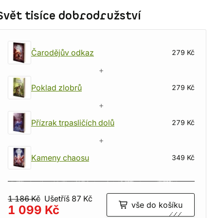
Svět tisíce dobrodružství
Čarodějův odkaz
279 Kč
+
Poklad zlobrů
279 Kč
+
Přízrak trpasličích dolů
279 Kč
+
Kameny chaosu
349 Kč
1 186 Kč
Ušetříš 87 Kč
vše do košíku
1 099 Kč