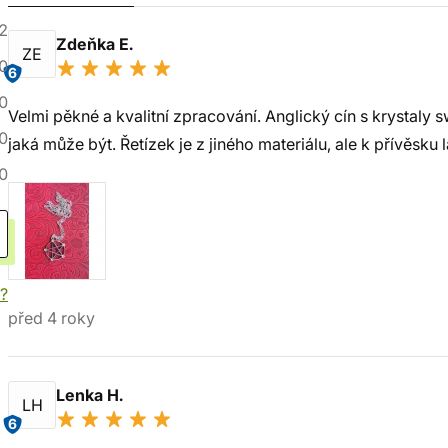
2
Zdeňka E.
ZE
0
6
0
Velmi pěkné a kvalitní zpracování. Anglický cín s krystaly
0
jaká může být. Řetízek je z jiného materiálu, ale k přívěsku 
0
í?
před 4 roky
Lenka H.
LH
6