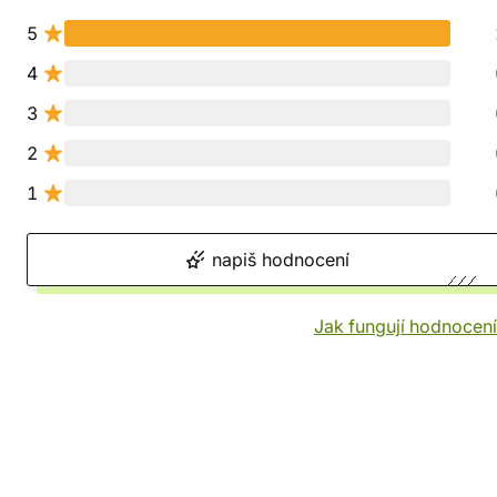
5
4
3
2
1
napiš hodnocení
Jak fungují hodnocen