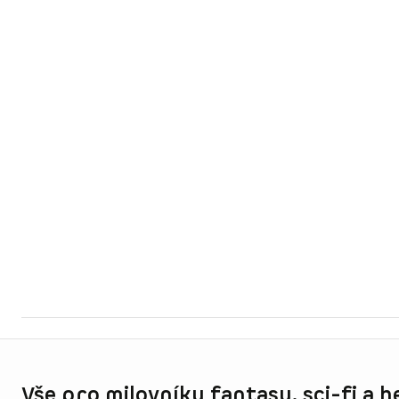
Informace o obchodu
Vše pro milovníky fantasy, sci-fi a h