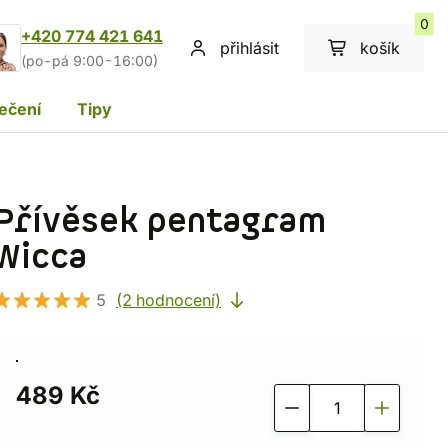
0
+420 774 421 641
přihlásit
košík
(po-pá 9:00-16:00)
ečení
Tipy
Přívěsek pentagram
Wicca
5
(2 hodnocení)
489 Kč