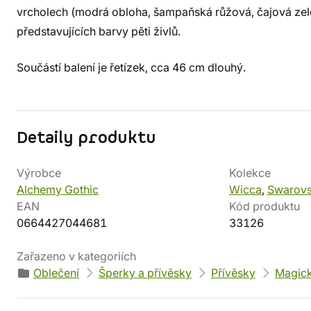
vrcholech (modrá obloha, šampaňská růžová, čajová zeleň,
představujících barvy pěti živlů.
Součástí balení je řetízek, cca 46 cm dlouhý.
Detaily produktu
Výrobce
Kolekce
Alchemy Gothic
Wicca
,
Swarovs
EAN
Kód produktu
0664427044681
33126
Zařazeno v kategoriích
Oblečení
Šperky a přívěsky
Přívěsky
Magic