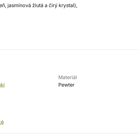
 jasmínová žlutá a čirý krystal),
Materiál
ki
Pewter
ké