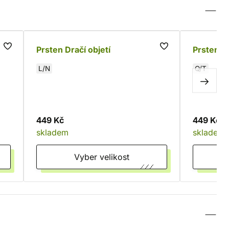
Prsten Dračí objetí
Prsten F
L/N
Q/T
449 Kč
449 Kč
skladem
skladem
Vyber velikost