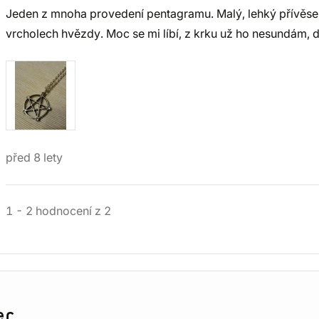
Jeden z mnoha provedení pentagramu. Malý, lehký přívěsek
vrcholech hvězdy. Moc se mi líbí, z krku už ho nesundám, 
před 8 lety
1
-
2
hodnocení
z
2
er