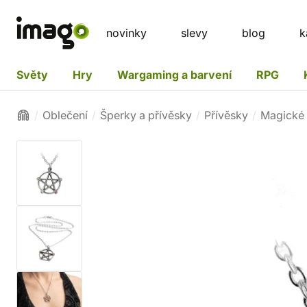
novinky
slevy
blog
k
Světy
Hry
Wargaming a barvení
RPG
Oblečení
Šperky a přívěsky
Přívěsky
Magické