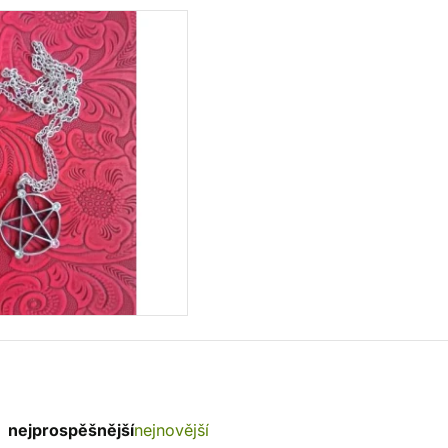
nejprospěšnější
nejnovější