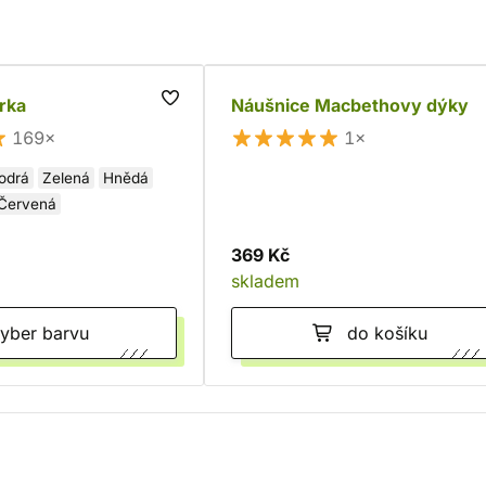
rka
Náušnice Macbethovy dýky
169×
1×
odrá
Zelená
Hnědá
Červená
369 Kč
skladem
Vyber barvu
do košíku