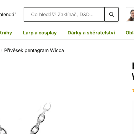
Vyhledávání
alendář
Knihy
Larp a cosplay
Dárky a sběratelství
Obl
Přívěsek pentagram Wicca