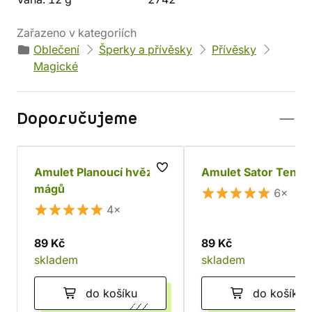
Zařazeno v kategoriích
Oblečení
Šperky a přívěsky
Přívěsky
Magické
Doporučujeme
Amulet Planoucí hvězda
Amulet Sator Tenet
mágů
6×
4×
89 Kč
89 Kč
skladem
skladem
do košíku
do košíku