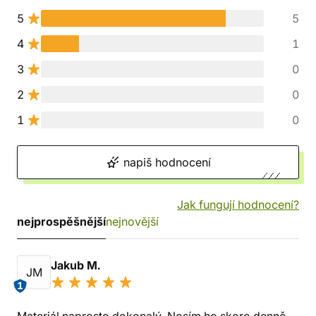
5
5
4
1
3
0
2
0
1
0
napiš hodnocení
Jak fungují hodnocení?
nejprospěšnější
nejnovější
Jakub M.
JM
1