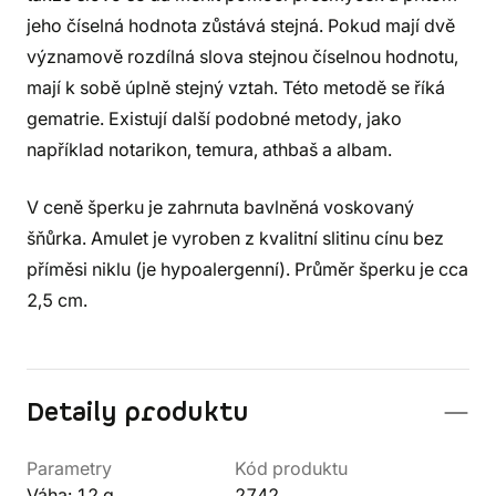
jeho číselná hodnota zůstává stejná. Pokud mají dvě
významově rozdílná slova stejnou číselnou hodnotu,
mají k sobě úplně stejný vztah. Této metodě se říká
gematrie. Existují další podobné metody, jako
například notarikon, temura, athbaš a albam.
V ceně šperku je zahrnuta bavlněná voskovaný
šňůrka. Amulet je vyroben z kvalitní slitinu cínu bez
příměsi niklu (je hypoalergenní). Průměr šperku je cca
2,5 cm.
Detaily produktu
Parametry
Kód produktu
Váha: 12 g
2742