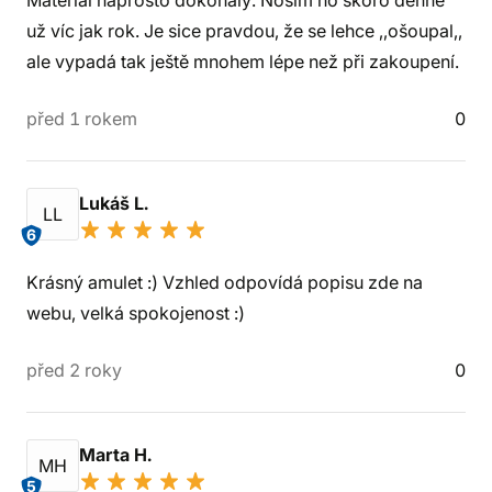
Materiál naprosto dokonalý. Nosím ho skoro denně
už víc jak rok. Je sice pravdou, že se lehce ,,ošoupal,,
ale vypadá tak ještě mnohem lépe než při zakoupení.
před 1 rokem
0
Lukáš L.
LL
6
Krásný amulet :) Vzhled odpovídá popisu zde na
webu, velká spokojenost :)
před 2 roky
0
Marta H.
MH
5