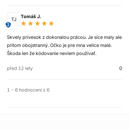
Tomáš J.
TJ
2
Skvely privesok z dokonalou prácou. Je sice maly ale
pritom obojstranný. Očko je pre mna velice malé.
Škoda len že kódovanie neviem používať.
před 12 lety
0
1
-
6
hodnocení
z
6
Informace o obchodu