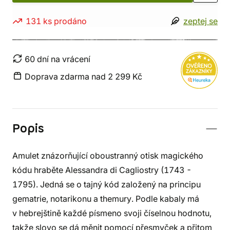
131 ks prodáno
zeptej se
60 dní na vrácení
Doprava zdarma nad 2 299 Kč
Popis
Amulet znázorňující oboustranný otisk magického
kódu hraběte Alessandra di Cagliostry (1743 -
1795). Jedná se o tajný kód založený na principu
gematrie, notarikonu a themury. Podle kabaly má
v hebrejštině každé písmeno svoji číselnou hodnotu,
takže slovo se dá měnit pomocí přesmyček a přitom