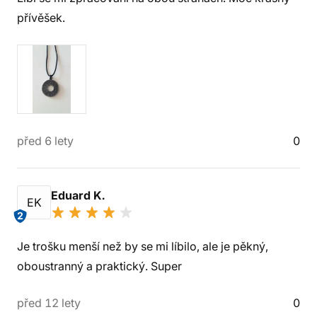
přívěšek.
před 6 lety
0
Eduard K.
EK
2
Je trošku menší než by se mi líbilo, ale je pěkný,
oboustranný a praktický. Super
před 12 lety
0