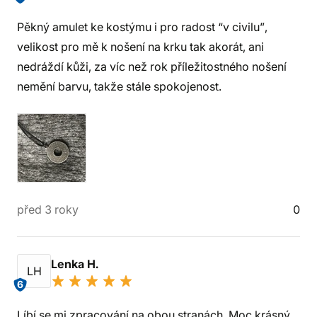
Pěkný amulet ke kostýmu i pro radost “v civilu”,
velikost pro mě k nošení na krku tak akorát, ani
nedráždí kůži, za víc než rok příležitostného nošení
nemění barvu, takže stále spokojenost.
před 3 roky
0
Lenka H.
LH
6
Líbí se mi zpracování na obou stranách. Moc krásný