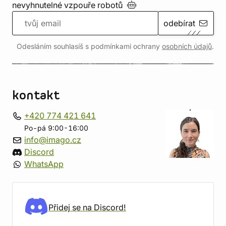
nevyhnutelné vzpouře
robotů
odebírat
Odesláním souhlasíš s podmínkami ochrany
osobních údajů
.
kontakt
+420 774 421 641
Po-pá 9:00-16:00
info@imago.cz
Discord
WhatsApp
Přidej se na Discord!