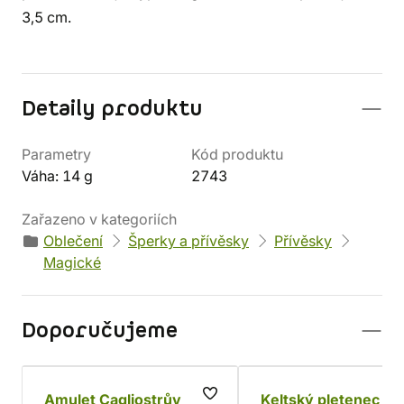
3,5 cm.
Detaily produktu
Parametry
Kód produktu
Váha: 14 g
2743
Zařazeno v kategoriích
Oblečení
Šperky a přívěsky
Přívěsky
Magické
Doporučujeme
Amulet Cagliostrův
Keltský pletenec s