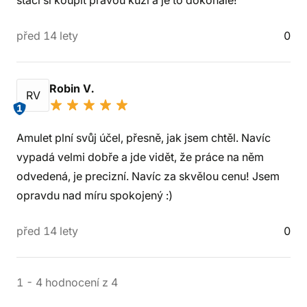
stačí si koupit pravou kůži a je to dokonalé!
před 14 lety
0
Robin V.
RV
1
Amulet plní svůj účel, přesně, jak jsem chtěl. Navíc
vypadá velmi dobře a jde vidět, že práce na něm
odvedená, je precizní. Navíc za skvělou cenu! Jsem
opravdu nad míru spokojený :)
před 14 lety
0
1
-
4
hodnocení
z
4