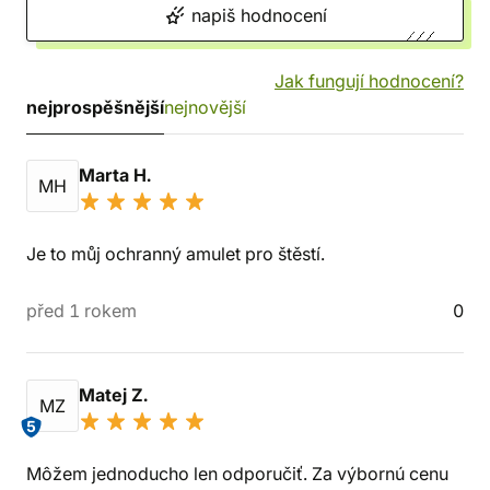
napiš hodnocení
Jak fungují hodnocení?
nejprospěšnější
nejnovější
Marta H.
MH
Je to můj ochranný amulet pro štěstí.
před 1 rokem
0
Matej Z.
MZ
5
Môžem jednoducho len odporučiť. Za výbornú cenu