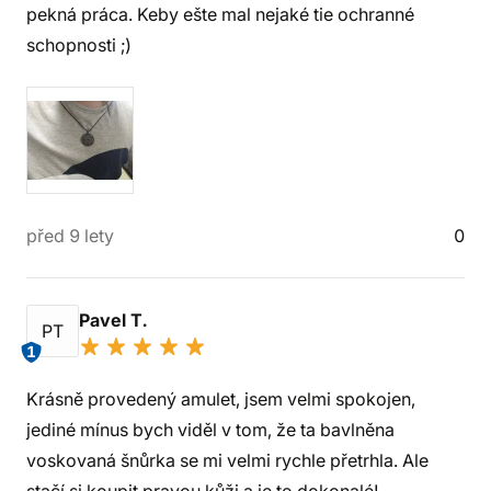
pekná práca. Keby ešte mal nejaké tie ochranné
schopnosti ;)
před 9 lety
0
Pavel T.
PT
1
Krásně provedený amulet, jsem velmi spokojen,
jediné mínus bych viděl v tom, že ta bavlněna
voskovaná šnůrka se mi velmi rychle přetrhla. Ale