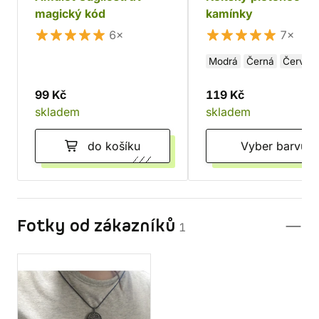
magický kód
kamínky
6×
7×
Modrá
Černá
Červen
99 Kč
119 Kč
skladem
skladem
do košíku
Vyber barvu
Fotky od zákazníků
1