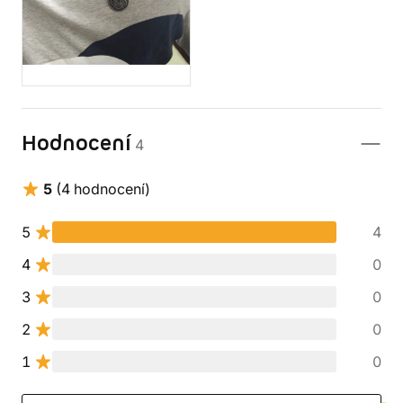
Hodnocení
4
5
(4 hodnocení)
5
4
4
0
3
0
2
0
1
0