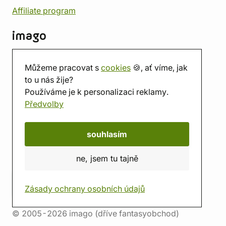
Affiliate program
imago
Kontakt
Můžeme pracovat s
cookies
🍪, ať víme, jak
Prodejna
to u nás žije?
Herna
Používáme je k personalizaci reklamy.
O nás
Předvolby
Hodnocení obchodu
Dárkové poukazy
Kalendář
souhlasím
imago.blog
ne, jsem tu tajně
Zásady ochrany osobních údajů
© 2005-2026 imago (dříve fantasyobchod)