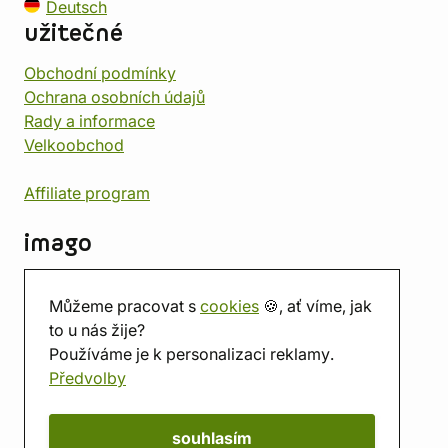
Deutsch
užitečné
Obchodní podmínky
Ochrana osobních údajů
Rady a informace
Velkoobchod
Affiliate program
imago
Kontakt
Můžeme pracovat s
cookies
🍪, ať víme, jak
Prodejna
to u nás žije?
Herna
Používáme je k personalizaci reklamy.
O nás
Předvolby
Hodnocení obchodu
Dárkové poukazy
Kalendář
souhlasím