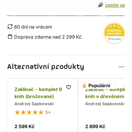
zeptej se
60 dní na vrácení
Doprava zdarma nad 2 299 Kč
Alternativní produkty
Populární
Zaklínač - komplet 9
Zaklínač - komplet 
knih (brožované)
knih v dřevěném bo
Chrám
Andrzej Sapkowski
Andrzej Sapkowski
5×
2 599 Kč
2 899 Kč