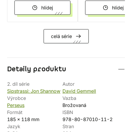
hlídej
hlídej
celá série
Detaily produktu
2. díl série
Autor
Sipstrassi: Jon Shannow
David Gemmell
Výrobce
Vazba
Perseus
Brožovaná
Formát
ISBN
185 x 118 mm
978-80-87010-11-2
Jazyk
Stran