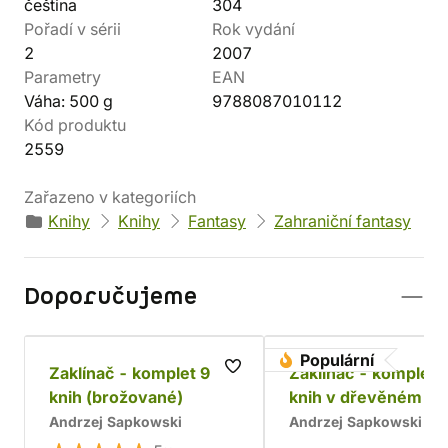
čeština
304
Pořadí v sérii
Rok vydání
2
2007
Parametry
EAN
Váha: 500 g
9788087010112
Kód produktu
2559
Zařazeno v kategoriích
Knihy
Knihy
Fantasy
Zahraniční fantasy
Doporučujeme
Populární
Zaklínač - komplet 9
Zaklínač - komplet 
knih (brožované)
knih v dřevěném bo
Chrám
Andrzej Sapkowski
Andrzej Sapkowski