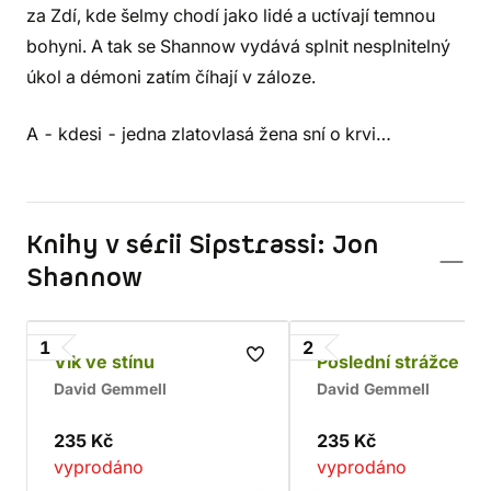
za Zdí, kde šelmy chodí jako lidé a uctívají temnou
bohyni. A tak se Shannow vydává splnit nesplnitelný
úkol a démoni zatím číhají v záloze.
A - kdesi - jedna zlatovlasá žena sní o krvi…
Knihy v sérii Sipstrassi: Jon
Shannow
1
2
Vlk ve stínu
Poslední strážce
David Gemmell
David Gemmell
235 Kč
235 Kč
vyprodáno
vyprodáno