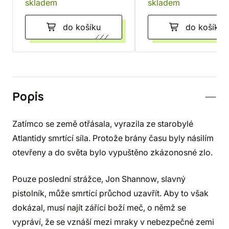
skladem
skladem
do košíku
do košíku
Popis
Zatímco se země otřásala, vyrazila ze starobylé
Atlantidy smrtící síla. Protože brány času byly násilím
otevřeny a do světa bylo vypuštěno zkázonosné zlo.
Pouze poslední strážce, Jon Shannow, slavný
pistolník, může smrtící průchod uzavřít. Aby to však
dokázal, musí najít zářící boží meč, o němž se
vypráví, že se vznáší mezi mraky v nebezpečné zemi