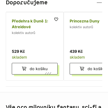
Doporučujeme
Předehra k Duně 1:
Princezna Duny
Atreidové
kolektiv autorů
kolektiv autorů
529 Kč
439 Kč
skladem
skladem
do košíku
do košíku
Informace o obchodu
Vše pro milovníky fantasy, sci-fi a