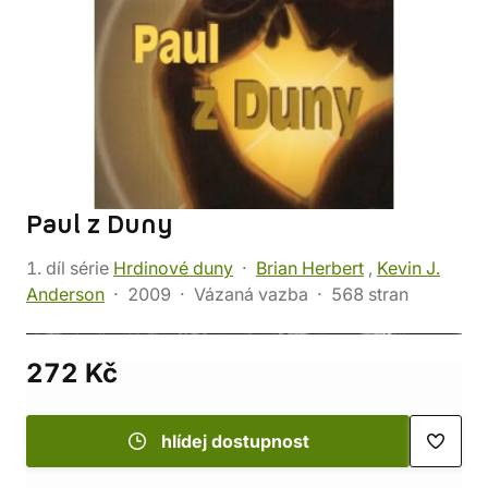
Paul z Duny
1. díl série
Hrdinové duny
Brian Herbert
,
Kevin J.
Anderson
2009
Vázaná vazba
568 stran
272 Kč
hlídej dostupnost