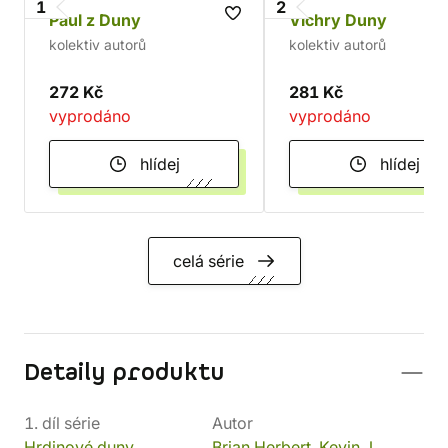
1
2
Paul z Duny
Vichry Duny
kolektiv autorů
kolektiv autorů
272 Kč
281 Kč
vyprodáno
vyprodáno
hlídej
hlídej
celá série
Detaily produktu
1. díl série
Autor
Hrdinové duny
Brian Herbert
,
Kevin J.