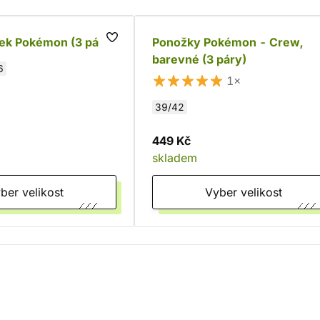
ek Pokémon (3 páry)
Ponožky Pokémon - Crew,
barevné (3 páry)
6
1×
39/42
449 Kč
skladem
Vyber velikost
Vyber velikost