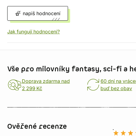
napiš hodnocení
Jak fungují hodnocení?
Informace o obchodu
Vše pro milovníky fantasy, sci-fi a h
Doprava zdarma nad
60 dní na vráce
2 299 Kč
buď bez obav
Ověřené recenze