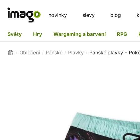
novinky
slevy
blog
k
Světy
Hry
Wargaming a barvení
RPG
Oblečení
Pánské
Plavky
Pánské plavky - Po