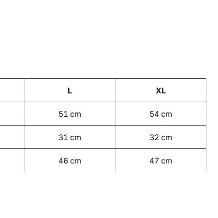
L
XL
51 cm
54 cm
31 cm
32 cm
46 cm
47 cm