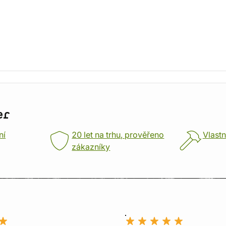
er
ní
20 let na trhu, prověřeno
Vlastn
zákazníky