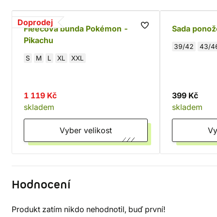
Doprodej
Fleecová bunda Pokémon -
Sada ponož
Pikachu
39/42
43/4
S
M
L
XL
XXL
1 119 Kč
399 Kč
skladem
skladem
Vyber velikost
Hodnocení
Produkt zatím nikdo nehodnotil, buď první!