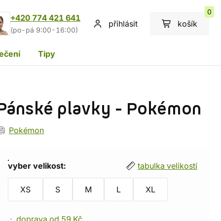
0
+420 774 421 641
přihlásit
košík
(po-pá 9:00-16:00)
ečení
Tipy
Pánské plavky - Pokémon
Pokémon
vyber velikost:
tabulka velikostí
XS
S
M
L
XL
doprava od 59 Kč