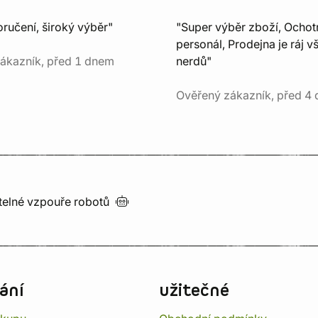
ručení, široký výběr"
"Super výběr zboží, Ochot
personál, Prodejna je ráj v
ákazník, před 1 dnem
nerdů"
Ověřený zákazník, před 4 
utelné vzpouře
robotů
ání
užitečné