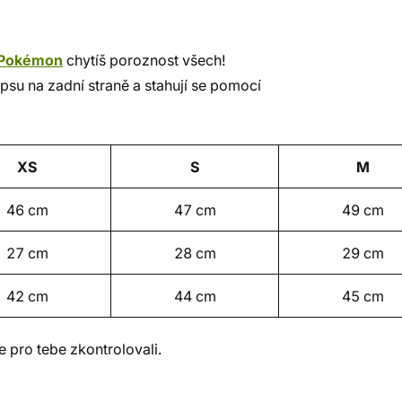
Pokémon
chytíš poroznost všech!
psu na zadní straně a stahují se pomocí
XS
S
M
46 cm
47 cm
49 cm
27 cm
28 cm
29 cm
42 cm
44 cm
45 cm
 pro tebe zkontrolovali.