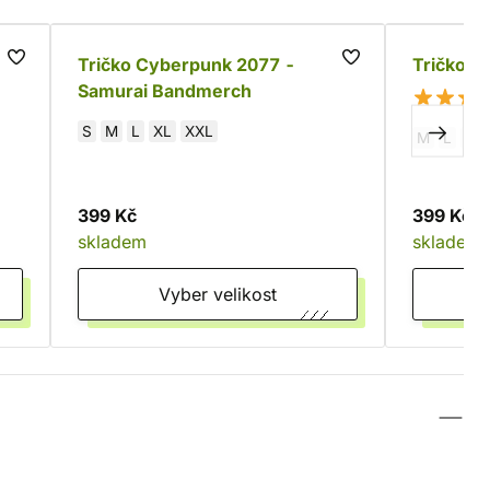
Tričko Cyberpunk 2077 -
Tričko D
Samurai Bandmerch
S
M
L
XL
XXL
M
L
XL
399 Kč
399 Kč
skladem
skladem
Vyber velikost