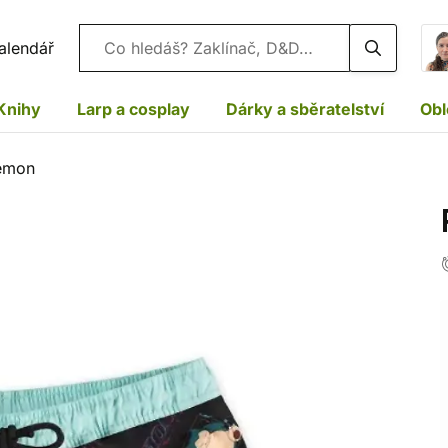
Vyhledávání
alendář
Knihy
Larp a cosplay
Dárky a sběratelství
Obl
kémon