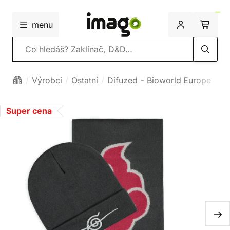
menu
Vyhledávání
Výrobci
Ostatní
Difuzed - Bioworld Europe
Super cena