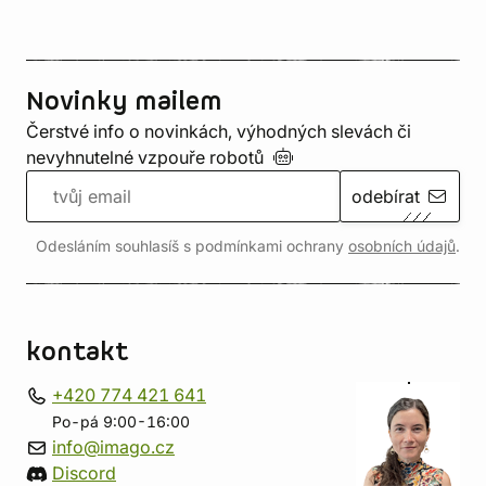
Novinky mailem
Čerstvé info o novinkách, výhodných slevách či
nevyhnutelné vzpouře
robotů
odebírat
Odesláním souhlasíš s podmínkami ochrany
osobních údajů
.
kontakt
+420 774 421 641
Po-pá 9:00-16:00
info@imago.cz
Discord