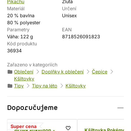
Pikachu
Žlutá
Materiál
Určení
20 % bavlna
Unisex
80 % polyester
Parametry
EAN
Váha: 122 g
8718526091823
Kód produktu
36934
Zařazeno v kategoriích
Oblečení
Doplňky k oblečení
Čepice
Kšiltovky
Tipy
Tipy na léto
Kšiltovky
Doporučujeme
Super cena
Hrnek Pokémon -
Kšiltovka Pokémon 