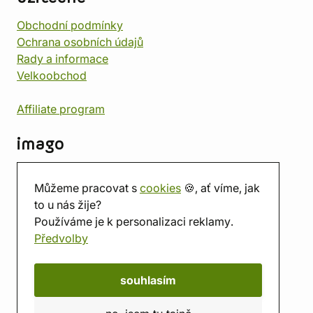
Obchodní podmínky
Ochrana osobních údajů
Rady a informace
Velkoobchod
Affiliate program
imago
Kontakt
Můžeme pracovat s
cookies
🍪, ať víme, jak
Prodejna
to u nás žije?
Herna
Používáme je k personalizaci reklamy.
O nás
Předvolby
Hodnocení obchodu
Dárkové poukazy
Kalendář
souhlasím
imago.blog