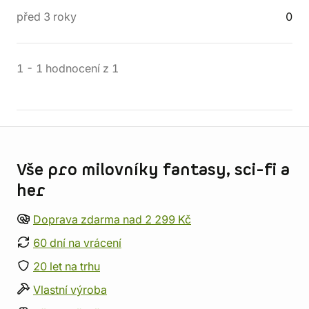
před 3 roky
0
1
-
1
hodnocení
z
1
Informace o obchodu
Vše pro milovníky fantasy, sci-fi a
her
Doprava zdarma nad 2 299 Kč
60 dní na vrácení
20 let na trhu
Vlastní výroba