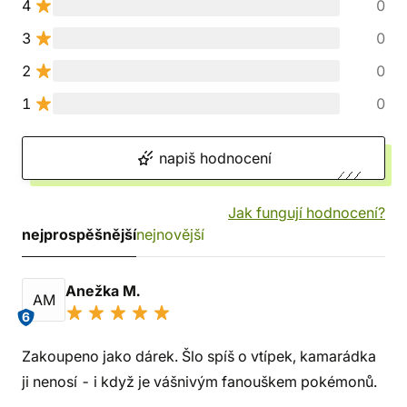
4
0
3
0
2
0
1
0
napiš hodnocení
Jak fungují hodnocení?
nejprospěšnější
nejnovější
Anežka M.
AM
6
Zakoupeno jako dárek. Šlo spíš o vtípek, kamarádka
ji nenosí - i když je vášnivým fanouškem pokémonů.