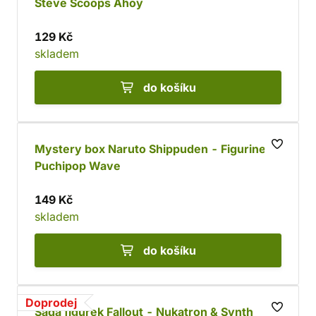
Steve Scoops Ahoy
129 Kč
skladem
do košíku
Mystery box Naruto Shippuden - Figurine
Puchipop Wave
149 Kč
skladem
do košíku
Doprodej
Sada figurek Fallout - Nukatron & Synth