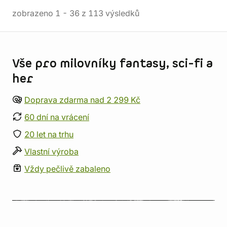
zobrazeno
1
-
36
z
113
výsledků
Informace o obchodu
Vše pro milovníky fantasy, sci-fi a
her
Doprava zdarma nad 2 299 Kč
60 dní na vrácení
20 let na trhu
Vlastní výroba
Vždy pečlivě zabaleno