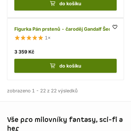
do košíku
Figurka Pán prstenů - čaroděj Gandalf Šedý
1×
3 359 Kč
do košíku
zobrazeno
1
-
22
z
22
výsledků
Informace o obchodu
Vše pro milovníky fantasy, sci-fi a
her