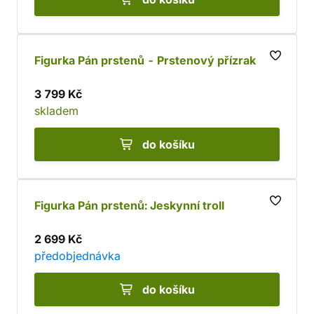
Figurka Pán prstenů - Prstenový přízrak
3 799 Kč
skladem
do košíku
Figurka Pán prstenů: Jeskynní troll
2 699 Kč
předobjednávka
do košíku