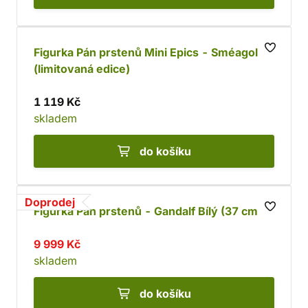
Figurka Pán prstenů Mini Epics - Sméagol
(limitovaná edice)
1 119 Kč
skladem
do košíku
Doprodej
Figurka Pán prstenů - Gandalf Bílý (37 cm)
9 999 Kč
skladem
do košíku