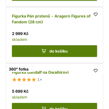
Figurka Pán prstenů - Aragorn Figures of
Fandom (28 cm)
2 999 Kč
skladem
do košíku
360° fotka
Figurka Gandalf na Gwaihirovi
1×
5 699 Kč
skladem
do košíku