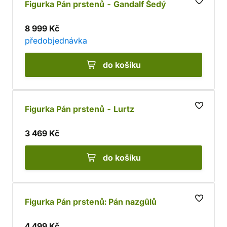
Figurka Pán prstenů - Gandalf Šedý
8 999 Kč
předobjednávka
do košíku
Figurka Pán prstenů - Lurtz
3 469 Kč
do košíku
Figurka Pán prstenů: Pán nazgûlů
4 499 Kč