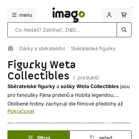
menu
Vyhledávání
Dárky a sběratelství
Sběratelské figurky
Figurky Weta
Collectibles
/ produktů
Sběratelské figurky
a
sošky Weta Collectibles
jsou
pro fanoušky Pána prstenů a Hobita legendou.
Oblíbené hrdiny zachycují dle filmové předlohy až
Pokračovat
s neuvěřitelnou přesností, a navíc v dynamickém
pohybu. A co je na nich nejlepší? Na rozdíl od světa
Středozemě jim nevládne Jeden prsten, ale vy!
filtruj
seřaď