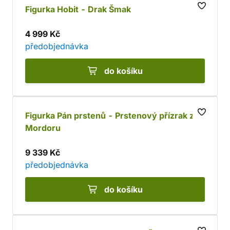
Figurka Hobit - Drak Šmak
4 999 Kč
předobjednávka
do košíku
Figurka Pán prstenů - Prstenový přízrak z
Mordoru
9 339 Kč
předobjednávka
do košíku