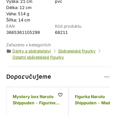
Výška: 21 cm
pvc
Délka: 12 cm
Váha: 514 g
Šířka: 14 cm
EAN
Kód produktu
3665361105299
68211
Zařazeno v kategoriích
Dárky a sběratelství
Sběratelské figurky
Ostatní sběratelské figurky
Doporučujeme
Mystery box Naruto
Figurka Naruto
Shippuden - Figurine
Shippuden - Madar
Puchipop Wave