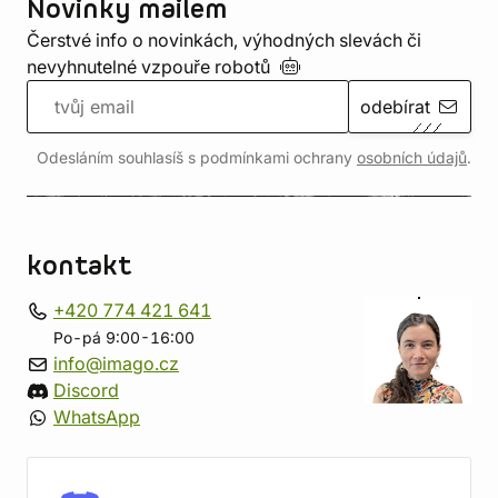
Novinky mailem
Čerstvé info o novinkách, výhodných slevách či
nevyhnutelné vzpouře
robotů
odebírat
Odesláním souhlasíš s podmínkami ochrany
osobních údajů
.
kontakt
+420 774 421 641
Po-pá 9:00-16:00
info@imago.cz
Discord
WhatsApp