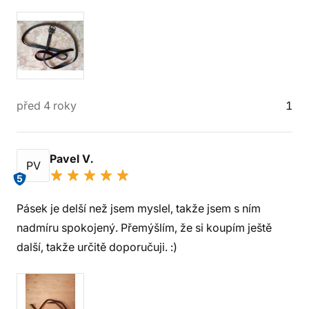
před 4 roky
1
Pavel V.
PV
5
Pásek je delší než jsem myslel, takže jsem s ním
nadmíru spokojený. Přemýšlím, že si koupím ještě
další, takže určitě doporučuji. :)