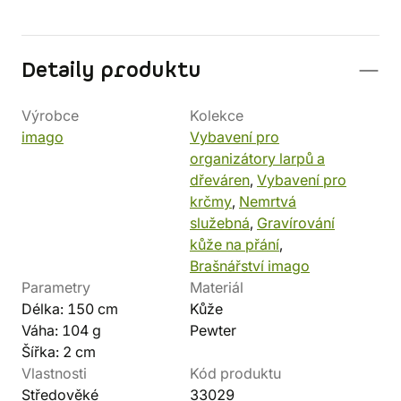
Detaily produktu
Výrobce
Kolekce
imago
Vybavení pro
organizátory larpů a
dřeváren
,
Vybavení pro
krčmy
,
Nemrtvá
služebná
,
Gravírování
kůže na přání
,
Brašnářství imago
Parametry
Materiál
Délka: 150 cm
Kůže
Váha: 104 g
Pewter
Šířka: 2 cm
Vlastnosti
Kód produktu
Středověké
33029