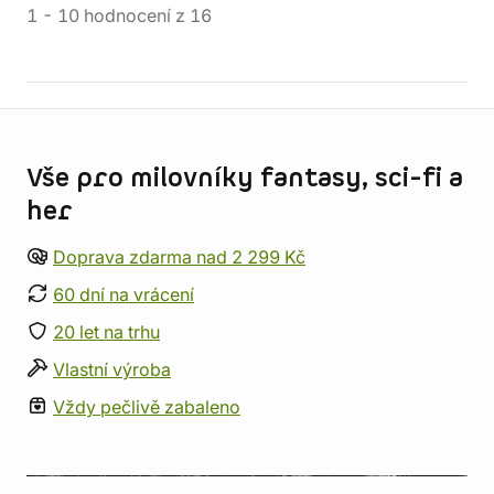
1
-
10
hodnocení
z
16
Informace o obchodu
Vše pro milovníky fantasy, sci-fi a
her
Doprava zdarma nad 2 299 Kč
60 dní na vrácení
20 let na trhu
Vlastní výroba
Vždy pečlivě zabaleno