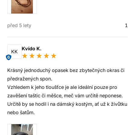
před 5 lety
1
Kvído K.
KK
6
Krásný jednoduchý opasek bez zbytečných okras či
předražených spon.
Vzhledem k jeho tloušťce je ale ideální pouze pro
zavěšení taštic či měšce, meč vám určitě neponese.
Určitě by se hodil i na dámský kostým, ať už k živůtku
nebo šatům.