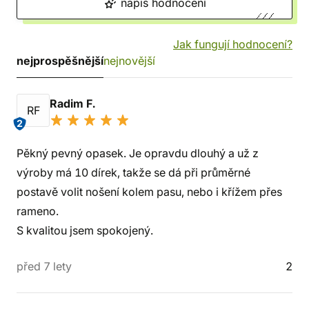
napiš hodnocení
Jak fungují hodnocení?
nejprospěšnější
nejnovější
Radim F.
RF
2
Pěkný pevný opasek. Je opravdu dlouhý a už z
výroby má 10 dírek, takže se dá při průměrné
postavě volit nošení kolem pasu, nebo i křížem přes
rameno.
S kvalitou jsem spokojený.
před 7 lety
2