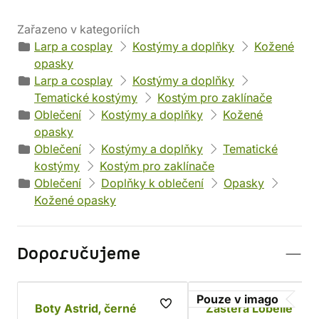
Zařazeno v kategoriích
Larp a cosplay
Kostýmy a doplňky
Kožené
opasky
Larp a cosplay
Kostýmy a doplňky
Tematické kostýmy
Kostým pro zaklínače
Oblečení
Kostýmy a doplňky
Kožené
opasky
Oblečení
Kostýmy a doplňky
Tematické
kostýmy
Kostým pro zaklínače
Oblečení
Doplňky k oblečení
Opasky
Kožené opasky
Doporučujeme
Pouze v imago
Boty Astrid, černé
Zástěra Lobelie