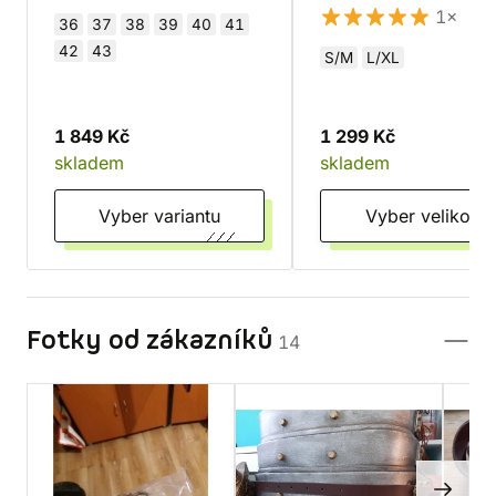
1×
36
37
38
39
40
41
42
43
S/M
L/XL
1 849 Kč
1 299 Kč
skladem
skladem
Vyber variantu
Vyber velikost
Fotky od zákazníků
14