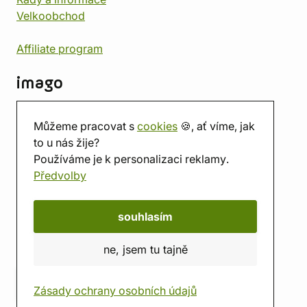
Velkoobchod
Affiliate program
imago
Kontakt
Můžeme pracovat s
cookies
🍪, ať víme, jak
Prodejna
to u nás žije?
Herna
Používáme je k personalizaci reklamy.
O nás
Předvolby
Hodnocení obchodu
Dárkové poukazy
Kalendář
souhlasím
imago.blog
ne, jsem tu tajně
Zásady ochrany osobních údajů