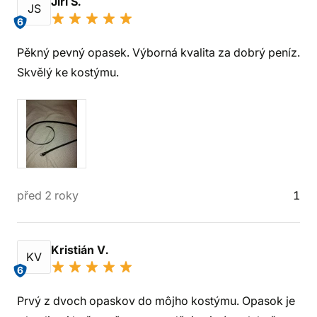
Jiří S.
JS
6
Pěkný pevný opasek. Výborná kvalita za dobrý peníz.
Skvělý ke kostýmu.
před 2 roky
1
Kristián V.
KV
6
Prvý z dvoch opaskov do môjho kostýmu. Opasok je