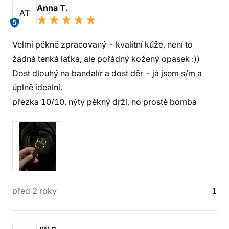
Anna T.
AT
5
Velmi pěkně zpracovaný - kvalitní kůže, není to
žádná tenká laťka, ale pořádný kožený opasek :))
Dost dlouhý na bandalír a dost děr - já jsem s/m a
úplně ideální.
přezka 10/10, nýty pěkný drží, no prostě bomba
před 2 roky
1