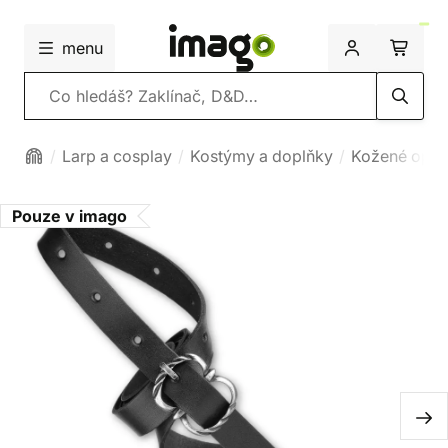
menu
Vyhledávání
Larp a cosplay
Kostýmy a doplňky
Kožené opa
Pouze v imago