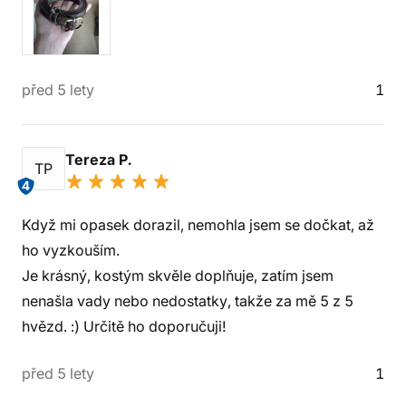
před 5 lety
1
Tereza P.
TP
4
Když mi opasek dorazil, nemohla jsem se dočkat, až
ho vyzkouším.
Je krásný, kostým skvěle doplňuje, zatím jsem
nenašla vady nebo nedostatky, takže za mě 5 z 5
hvězd. :) Určitě ho doporučuji!
před 5 lety
1