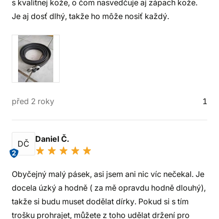
s kvalitnej kože, o čom nasvedčuje aj zápach kože.
Je aj dosť dlhý, takže ho môže nosiť každý.
před 2 roky
1
Daniel Č.
DČ
2
Obyčejný malý pásek, asi jsem ani nic víc nečekal. Je
docela úzký a hodně ( za mě opravdu hodně dlouhý),
takže si budu muset dodělat dírky. Pokud si s tím
trošku prohrajet, můžete z toho udělat držení pro