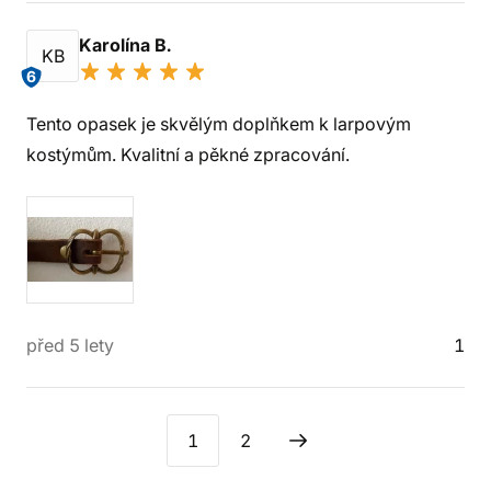
Karolína B.
KB
6
Tento opasek je skvělým doplňkem k larpovým
kostýmům. Kvalitní a pěkné zpracování.
před 5 lety
1
1
2