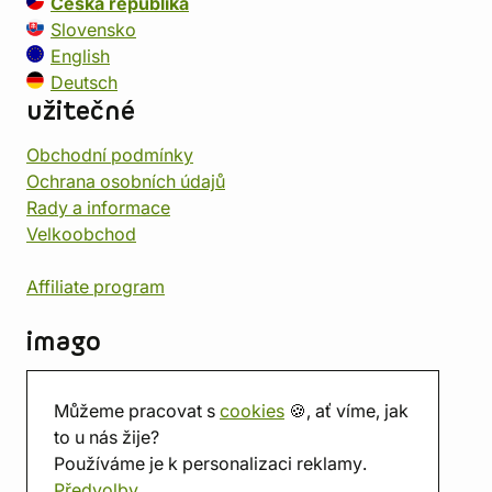
Česká republika
Slovensko
English
Deutsch
užitečné
Obchodní podmínky
Ochrana osobních údajů
Rady a informace
Velkoobchod
Affiliate program
imago
Kontakt
Můžeme pracovat s
cookies
🍪, ať víme, jak
Prodejna
to u nás žije?
Herna
Používáme je k personalizaci reklamy.
O nás
Předvolby
Hodnocení obchodu