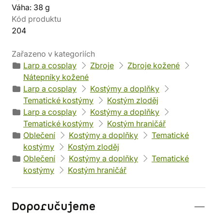
Váha: 38 g
Kód produktu
204
Zařazeno v kategoriích
Larp a cosplay
Zbroje
Zbroje kožené
Nátepníky kožené
Larp a cosplay
Kostýmy a doplňky
Tematické kostýmy
Kostým zloděj
Larp a cosplay
Kostýmy a doplňky
Tematické kostýmy
Kostým hraničář
Oblečení
Kostýmy a doplňky
Tematické
kostýmy
Kostým zloděj
Oblečení
Kostýmy a doplňky
Tematické
kostýmy
Kostým hraničář
Doporučujeme