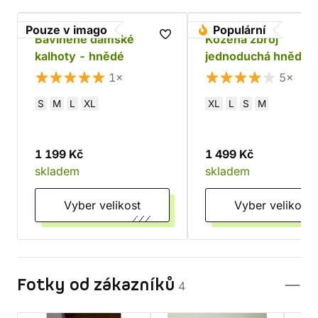
Pouze v imago
Populární
Bavlněné dámské
Kožená zbroj
kalhoty - hnědé
jednoduchá hnědá
1×
5×
S
M
L
XL
XL
L
S
M
1 199 Kč
1 499 Kč
skladem
skladem
Vyber velikost
Vyber velikost
Fotky od zákazníků
4