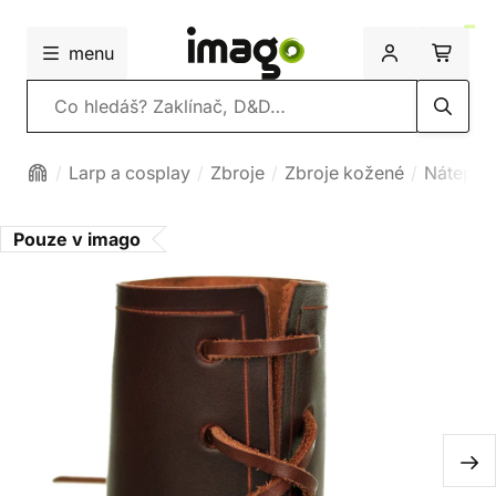
menu
Vyhledávání
Larp a cosplay
Zbroje
Zbroje kožené
Nátepní
Pouze v imago