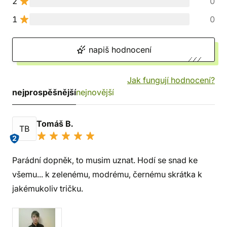
2
0
1
0
napiš hodnocení
Jak fungují hodnocení?
nejprospěšnější
nejnovější
Tomáš B.
TB
2
Parádní dopněk, to musim uznat. Hodí se snad ke
všemu... k zelenému, modrému, černému skrátka k
jakémukoliv tričku.