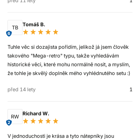
před 11 lety
1
Tomáš B.
TB
6
Tuhle věc si dozajista pořídím, jelikož já jsem člověk
takového "Mega-retro" typu, takže vyhledávám
historické věci, které mohu normálně nosit, a myslím,
že tohle je skvělý doplněk mého vyhlédnutého setu :)
před 14 lety
1
Richard W.
RW
2
V jednoduchosti je krása a tyto nátepníky jsou