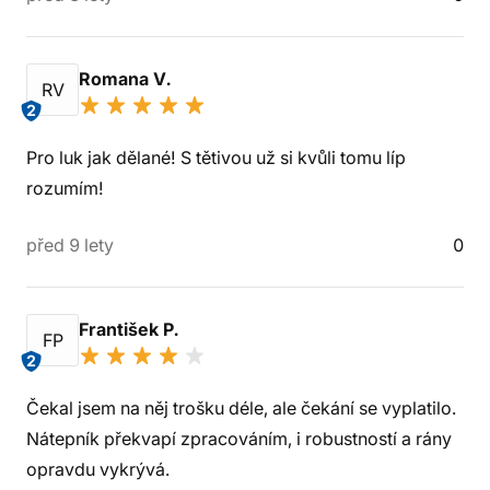
Romana V.
RV
2
Pro luk jak dělané! S tětivou už si kvůli tomu líp
rozumím!
před 9 lety
0
František P.
FP
2
Čekal jsem na něj trošku déle, ale čekání se vyplatilo.
Nátepník překvapí zpracováním, i robustností a rány
opravdu vykrývá.