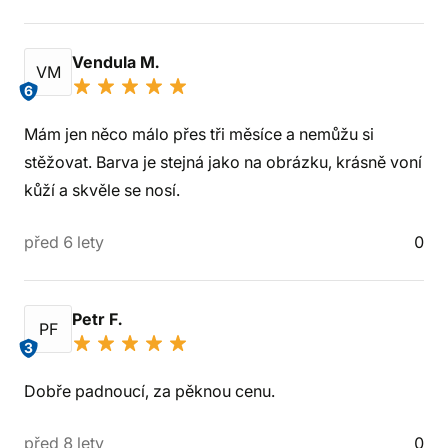
Vendula M.
VM
6
Mám jen něco málo přes tři měsíce a nemůžu si
stěžovat. Barva je stejná jako na obrázku, krásně voní
kůží a skvěle se nosí.
před 6 lety
0
Petr F.
PF
3
Dobře padnoucí, za pěknou cenu.
před 8 lety
0