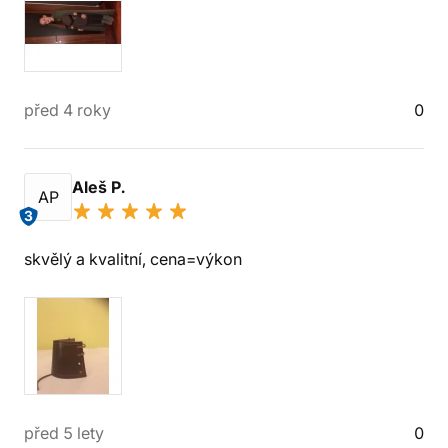
před 4 roky
0
Aleš P.
AP
3
skvělý a kvalitní, cena=výkon
před 5 lety
0