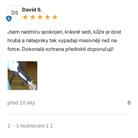
David S.
DS
6
Jsem nadmíru spokojen, krásně sedí, kůže je dost
hrubá a nátepníky tak vypadají masívněji než na
fotce. Dokonalá ochrana předloktí doporučuji!
před 10 lety
0
1
-
1
hodnocení
z
1