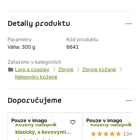
Detaily produktu
Parametry
Kód produktu
Váha: 300 g
6641
Zařazeno v kategoriích
Larp a cosplay
Zbroje
Zbroje kožené
Nátepníky kožené
Doporučujeme
Pouze v imago
Pouze v imago
Kožený nátepník
Kožený nátepník Ba
klasický, s kovovými
13×
dírkami