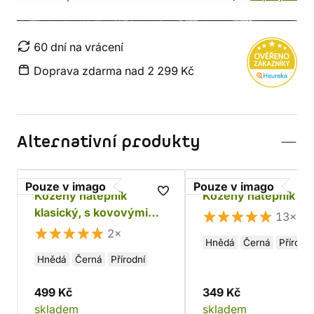
60 dní na vrácení
Doprava zdarma nad 2 299 Kč
Alternativní produkty
Pouze v imago
Pouze v imago
Kožený nátepník
Kožený nátepník Ba
klasický, s kovovými
13×
dírkami
2×
Hnědá
Černá
Přírodní
Hnědá
Černá
Přírodní
499 Kč
349 Kč
skladem
skladem