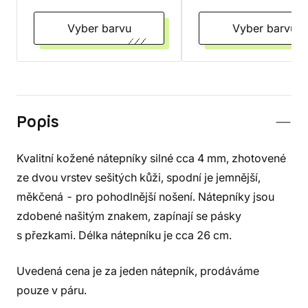
Vyber barvu
Vyber barvu
Popis
Kvalitní kožené nátepníky silné cca 4 mm, zhotovené
ze dvou vrstev sešitých kůži, spodní je jemnější,
měkčená - pro pohodlnější nošení. Nátepníky jsou
zdobené našitým znakem, zapínají se pásky
s přezkami. Délka nátepníku je cca 26 cm.
Uvedená cena je za jeden nátepník, prodáváme
pouze v páru.