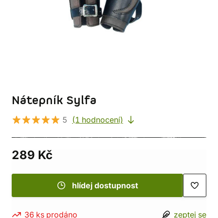
Nátepník Sylfa
5
(1 hodnocení)
289 Kč
hlídej dostupnost
36 ks prodáno
zeptej se