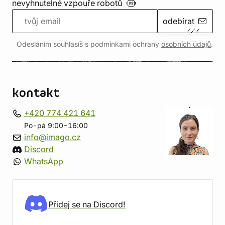
nevyhnutelné vzpouře
robotů
odebírat
Odesláním souhlasíš s podmínkami ochrany
osobních údajů
.
kontakt
+420 774 421 641
Po-pá 9:00-16:00
info@imago.cz
Discord
WhatsApp
Přidej se na Discord!