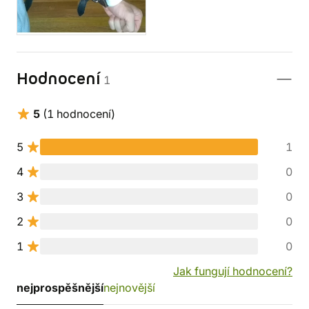
Hodnocení
1
5
(1 hodnocení)
5
1
4
0
3
0
2
0
1
0
Jak fungují hodnocení?
nejprospěšnější
nejnovější