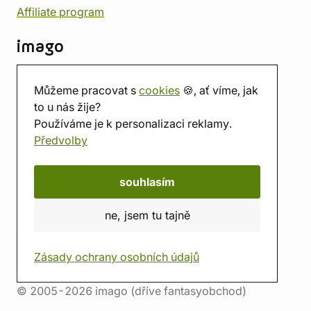
Affiliate program
imago
Kontakt
Můžeme pracovat s
cookies
🍪, ať víme, jak
Prodejna
to u nás žije?
Herna
Používáme je k personalizaci reklamy.
O nás
Předvolby
Hodnocení obchodu
Dárkové poukazy
Kalendář
souhlasím
imago.blog
ne, jsem tu tajně
Zásady ochrany osobních údajů
© 2005-2026 imago (dříve fantasyobchod)