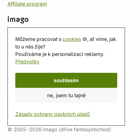
Affiliate program
imago
Kontakt
Můžeme pracovat s
cookies
🍪, ať víme, jak
Prodejna
to u nás žije?
Herna
Používáme je k personalizaci reklamy.
O nás
Předvolby
Hodnocení obchodu
Dárkové poukazy
Kalendář
souhlasím
imago.blog
ne, jsem tu tajně
Zásady ochrany osobních údajů
© 2005-2026 imago (dříve fantasyobchod)