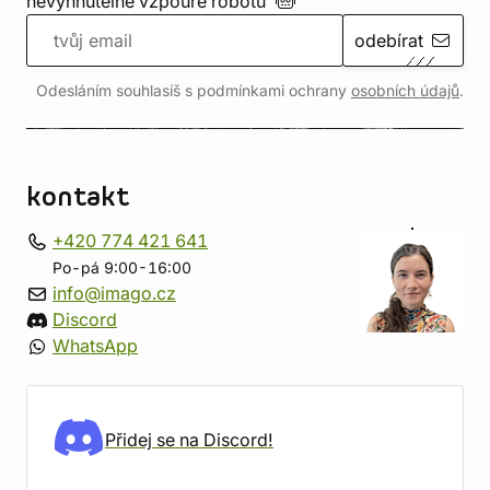
nevyhnutelné vzpouře
robotů
odebírat
Odesláním souhlasíš s podmínkami ochrany
osobních údajů
.
kontakt
+420 774 421 641
Po-pá 9:00-16:00
info@imago.cz
Discord
WhatsApp
Přidej se na Discord!