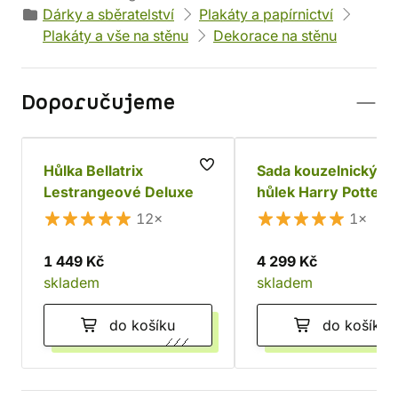
Dárky a sběratelství
Plakáty a papírnictví
Plakáty a vše na stěnu
Dekorace na stěnu
Doporučujeme
Hůlka Bellatrix
Sada kouzelnických
Lestrangeové Deluxe
hůlek Harry Potter -
Dark Wizard
12×
1×
1 449 Kč
4 299 Kč
skladem
skladem
do košíku
do košíku