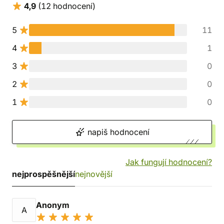
4,9
(12 hodnocení)
5
11
4
1
3
0
2
0
1
0
napiš hodnocení
Jak fungují hodnocení?
nejprospěšnější
nejnovější
Anonym
A