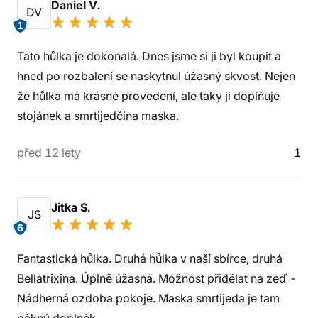
Daniel V.
DV
1
Tato hůlka je dokonalá. Dnes jsme si ji byl koupit a
hned po rozbalení se naskytnul úžasný skvost. Nejen
že hůlka má krásné provedení, ale taky ji doplňuje
stojánek a smrtijedčina maska.
před 12 lety
1
Jitka S.
JS
6
Fantastická hůlka. Druhá hůlka v naší sbírce, druhá
Bellatrixina. Úplně úžasná. Možnost přidělat na zeď -
Nádherná ozdoba pokoje. Maska smrtijeda je tam