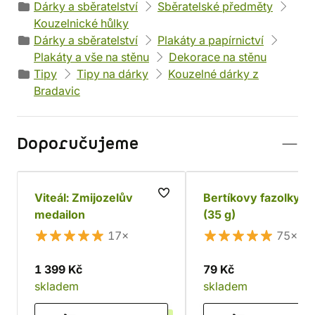
Dárky a sběratelství
Sběratelské předměty
Kouzelnické hůlky
Dárky a sběratelství
Plakáty a papírnictví
Plakáty a vše na stěnu
Dekorace na stěnu
Tipy
Tipy na dárky
Kouzelné dárky z
Bradavic
Doporučujeme
Viteál: Zmijozelův
Bertíkovy fazolky, 
medailon
(35 g)
17×
75×
1 399 Kč
79 Kč
skladem
skladem