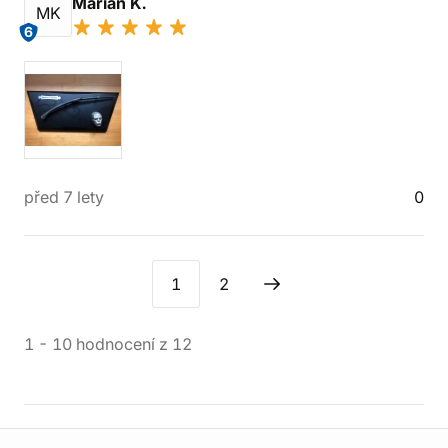
Marián K.
MK
6
před 7 lety
0
1
2
1
-
10
hodnocení
z
12
Informace o obchodu