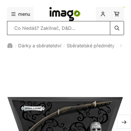
menu
Vyhledávání
Dárky a sběratelství
Sběratelské předměty
Kouz