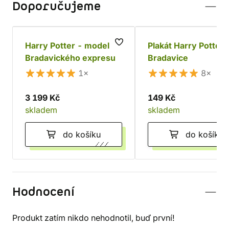
Doporučujeme
Harry Potter - model
Plakát Harry Potter 
Bradavického expresu
Bradavice
1×
8×
3 199 Kč
149 Kč
skladem
skladem
do košíku
do košíku
Hodnocení
Produkt zatím nikdo nehodnotil, buď první!