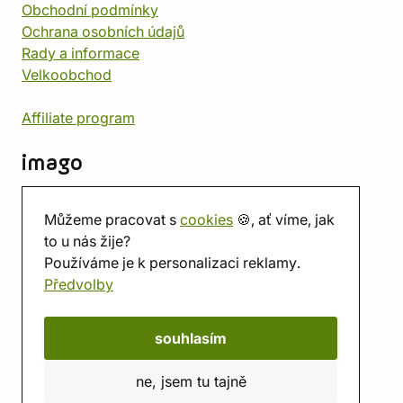
Obchodní podmínky
Ochrana osobních údajů
Rady a informace
Velkoobchod
Affiliate program
imago
Kontakt
Můžeme pracovat s
cookies
🍪, ať víme, jak
Prodejna
to u nás žije?
Herna
Používáme je k personalizaci reklamy.
O nás
Předvolby
Hodnocení obchodu
Dárkové poukazy
Kalendář
souhlasím
imago.blog
ne, jsem tu tajně