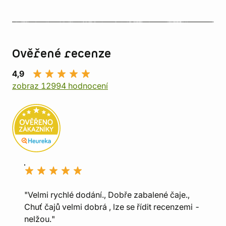
Ověřené recenze
4,9
zobraz 12994 hodnocení
"Velmi rychlé dodání., Dobře zabalené čaje.,
Chuť čajů velmi dobrá , lze se řídit recenzemi -
nelžou."