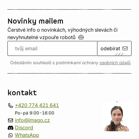
Novinky mailem
Čerstvé info o novinkách, výhodných slevách či
nevyhnutelné vzpouře
robotů
odebírat
Odesláním souhlasíš s podmínkami ochrany
osobních údajů
.
kontakt
+420 774 421 641
Po-pá 9:00-16:00
info@imago.cz
Discord
WhatsApp