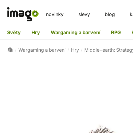
novinky
slevy
blog
k
Světy
Hry
Wargaming a barvení
RPG
Wargaming a barvení
Hry
Middle-earth: Strateg