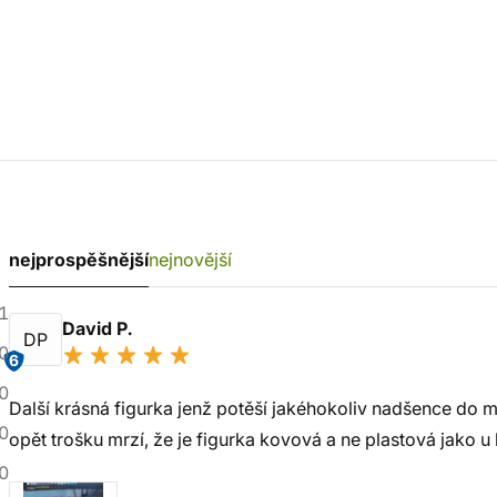
nejprospěšnější
nejnovější
1
David P.
DP
0
6
0
Další krásná figurka jenž potěší jakéhokoliv nadšence do 
0
opět trošku mrzí, že je figurka kovová a ne plastová jako u 
0