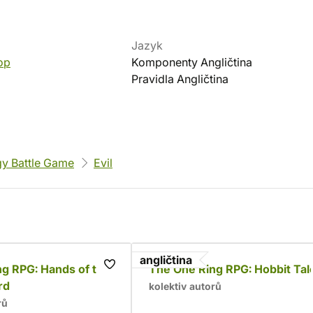
Jazyk
op
Komponenty Angličtina
Pravidla Angličtina
gy Battle Game
Evil
angličtina
g RPG: Hands of the
The One Ring RPG: Hobbit Tal
rd
kolektiv autorů
rů