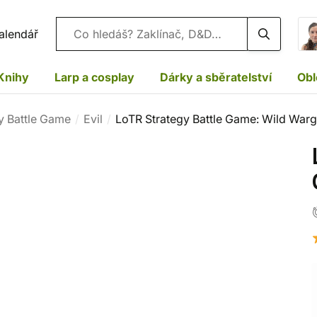
Vyhledávání
alendář
Knihy
Larp a cosplay
Dárky a sběratelství
Obl
y Battle Game
Evil
LoTR Strategy Battle Game: Wild Warg