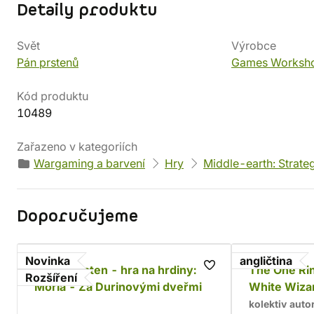
Detaily produktu
Svět
Výrobce
Pán prstenů
Games Worksh
Kód produktu
10489
Zařazeno v kategoriích
Wargaming a barvení
Hry
Middle-earth: Strate
Doporučujeme
Novinka
angličtina
Jeden prsten - hra na hrdiny:
The One Rin
Rozšíření
Moria - Za Durinovými dveřmi
White Wiza
kolektiv auto