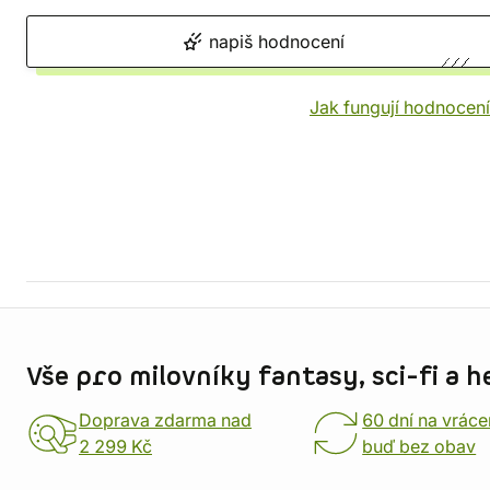
napiš hodnocení
Jak fungují hodnocen
Informace o obchodu
Vše pro milovníky fantasy, sci-fi a h
Doprava zdarma nad
60 dní na vráce
2 299 Kč
buď bez obav