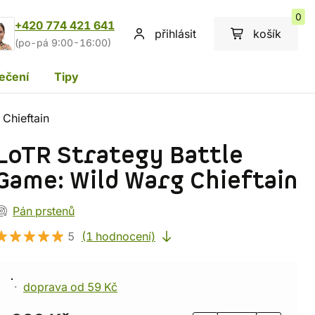
0
+420 774 421 641
přihlásit
košík
(po-pá 9:00-16:00)
ečení
Tipy
 Chieftain
LoTR Strategy Battle
Game: Wild Warg Chieftain
Pán prstenů
5
(1 hodnocení)
doprava od 59 Kč