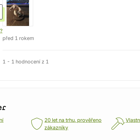
í?
před 1 rokem
1
-
1
hodnocení
z
1
er
ní
20 let na trhu, prověřeno
Vlastn
zákazníky