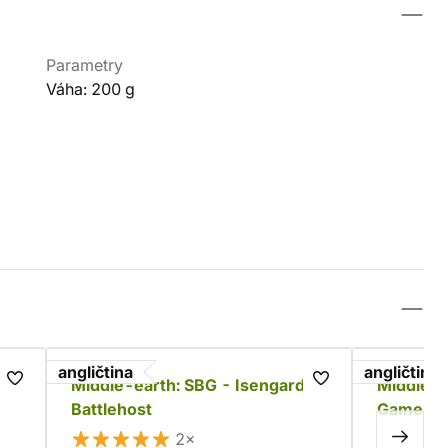
Parametry
Váha: 200 g
angličtina
angličtina
es
Middle-earth: SBG - Isengard
Middle-e
Battlehost
Game - W
Battle of
2×