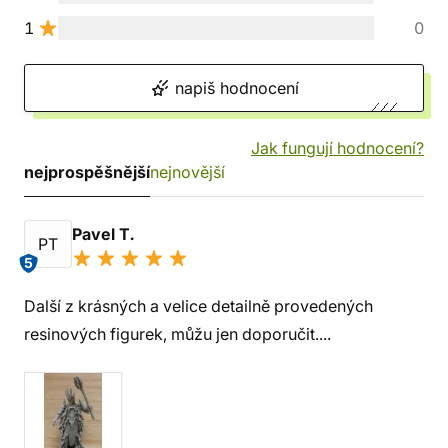
1
0
napiš hodnocení
Jak fungují hodnocení?
nejprospěšnější
nejnovější
Pavel T.
PT
5
Další z krásných a velice detailně provedených
resinových figurek, můžu jen doporučit....