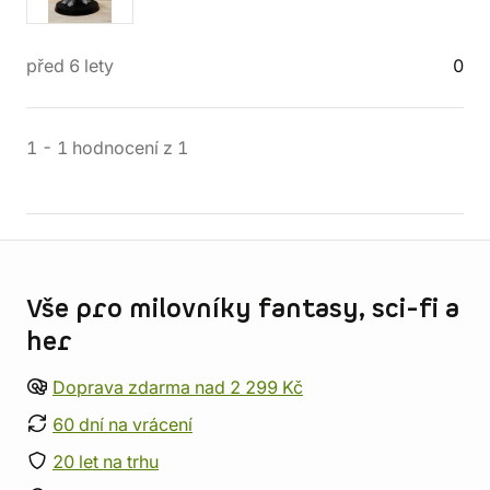
před 6 lety
0
1
-
1
hodnocení
z
1
Informace o obchodu
Vše pro milovníky fantasy, sci-fi a
her
Doprava zdarma nad 2 299 Kč
60 dní na vrácení
20 let na trhu