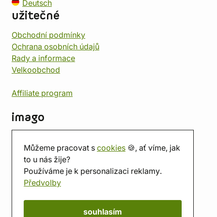
Deutsch
užitečné
Obchodní podmínky
Ochrana osobních údajů
Rady a informace
Velkoobchod
Affiliate program
imago
Kontakt
Můžeme pracovat s
cookies
🍪, ať víme, jak
Prodejna
to u nás žije?
Herna
Používáme je k personalizaci reklamy.
O nás
Předvolby
Hodnocení obchodu
Dárkové poukazy
Kalendář
souhlasím