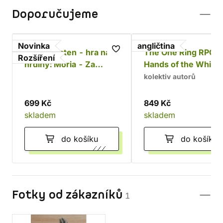
Doporučujeme
Novinka
angličtina
Jeden prsten - hra na
The One Ring RPG:
Rozšíření
hrdiny: Moria - Za
Hands of the White
Durinovými dveřmi
Wizard
kolektiv autorů
699 Kč
849 Kč
skladem
skladem
do košíku
do košíku
Fotky od zákazníků
1