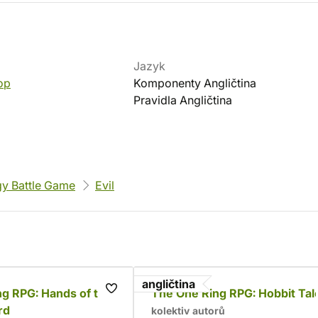
Jazyk
op
Komponenty Angličtina
Pravidla Angličtina
gy Battle Game
Evil
angličtina
g RPG: Hands of the
The One Ring RPG: Hobbit Tal
rd
kolektiv autorů