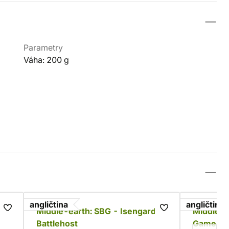
Parametry
Váha: 200 g
angličtina
angličtina
es
Middle-earth: SBG - Isengard
Middle-e
Battlehost
Game - W