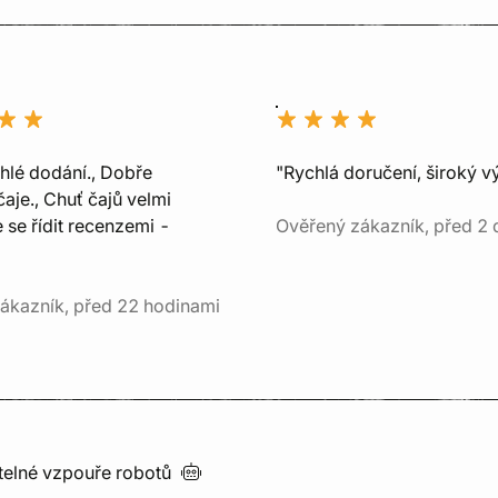
chlé dodání., Dobře
"Rychlá doručení, široký v
aje., Chuť čajů velmi
e se řídit recenzemi -
Ověřený zákazník, před 2 
ákazník, před 22 hodinami
utelné vzpouře
robotů