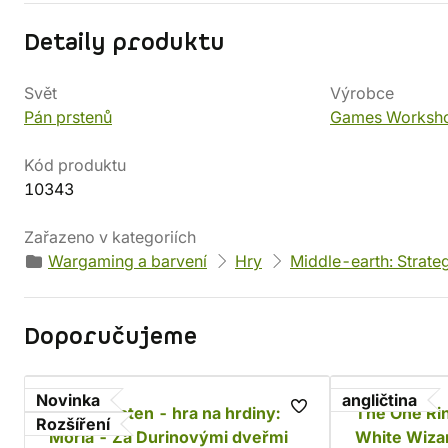
Detaily produktu
Svět
Výrobce
Pán prstenů
Games Worksh
Kód produktu
10343
Zařazeno v kategoriích
Wargaming a barvení
Hry
Middle-earth: Strate
Doporučujeme
Novinka
angličtina
Jeden prsten - hra na hrdiny:
The One Rin
Rozšíření
Moria - Za Durinovými dveřmi
White Wiza