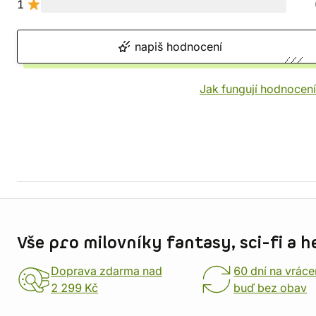
1
napiš hodnocení
Jak fungují hodnocen
Informace o obchodu
Vše pro milovníky fantasy, sci-fi a h
Doprava zdarma nad
60 dní na vráce
2 299 Kč
buď bez obav