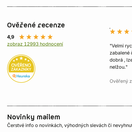
Ověřené recenze
4,9
zobraz 12993 hodnocení
"Velmi ry
zabalené č
dobrá , lz
nelžou."
Ověřený z
Novinky mailem
Čerstvé info o novinkách, výhodných slevách či nevyhn