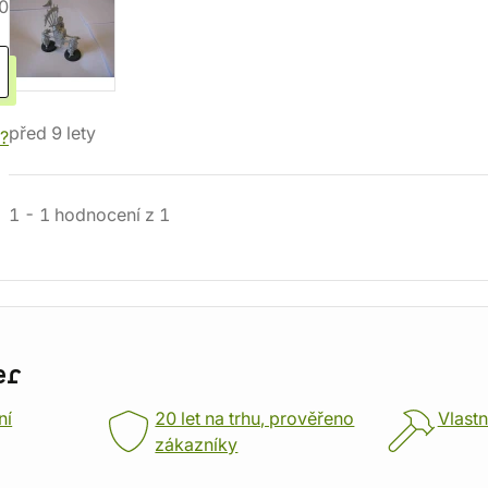
0
před 9 lety
í?
1
-
1
hodnocení
z
1
er
ní
20 let na trhu, prověřeno
Vlastn
zákazníky