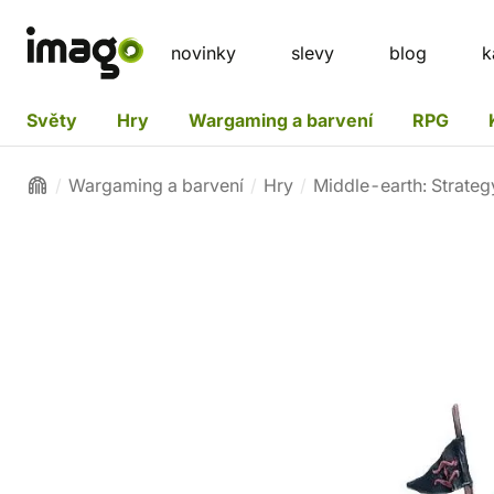
novinky
slevy
blog
k
Světy
Hry
Wargaming a barvení
RPG
Wargaming a barvení
Hry
Middle-earth: Strateg