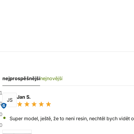
nejprospěšnější
nejnovější
1
Jan S.
JS
0
6
0
Super model, ještě, že to neni resin, nechtěl bych vidět o
0