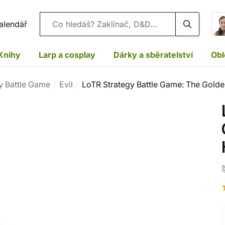
Vyhledávání
alendář
Knihy
Larp a cosplay
Dárky a sběratelství
Obl
y Battle Game
Evil
LoTR Strategy Battle Game: The Golde