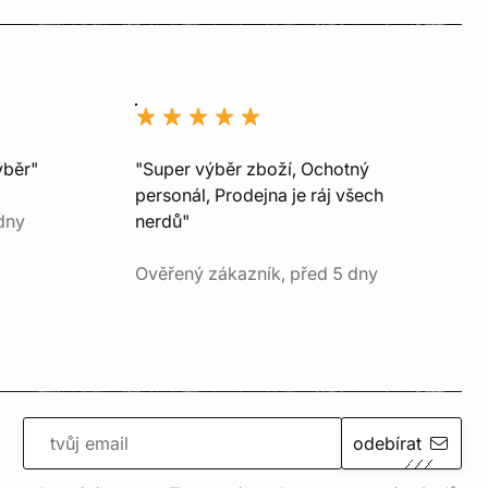
ýběr"
"Super výběr zboží, Ochotný
personál, Prodejna je ráj všech
dny
nerdů"
Ověřený zákazník, před 5 dny
odebírat