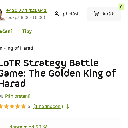
0
+420 774 421 641
přihlásit
košík
(po-pá 9:00-16:00)
ečení
Tipy
n King of Harad
LoTR Strategy Battle
Game: The Golden King of
Harad
Pán prstenů
5
(1 hodnocení)
doprava od 59 Kč