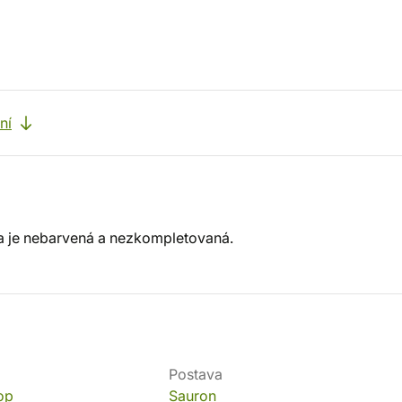
ní
a je nebarvená a nezkompletovaná.
Postava
op
Sauron