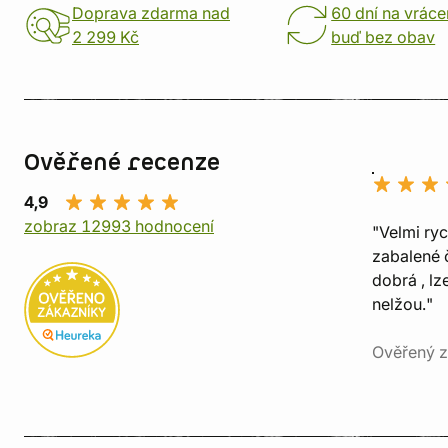
Doprava zdarma nad
60 dní na vráce
2 299 Kč
buď bez obav
Ověřené recenze
4,9
zobraz 12993 hodnocení
"Velmi ry
zabalené č
dobrá , lz
nelžou."
Ověřený z