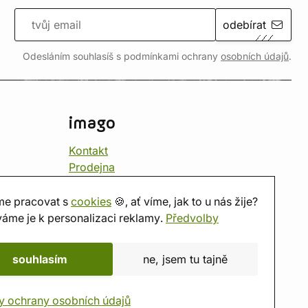
odebírat
Odesláním souhlasíš s podmínkami ochrany
osobních údajů
.
imago
Kontakt
Prodejna
Herna
O nás
e pracovat s
cookies
🍪, ať víme, jak to u nás žije?
Hodnocení obchodu
áme je k personalizaci reklamy.
Předvolby
Dárkové poukazy
Kalendář
souhlasím
ne, jsem tu tajně
imago.blog
y ochrany osobních údajů