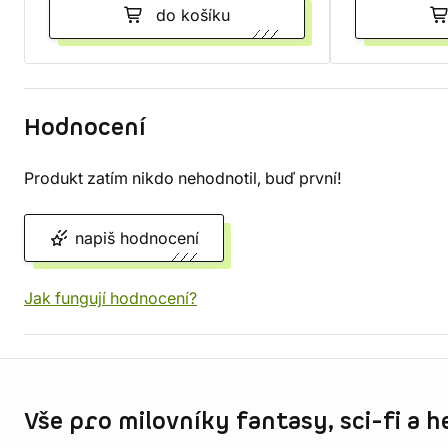
do košíku
Hodnocení
Produkt zatím nikdo nehodnotil, buď první!
napiš hodnocení
Jak fungují hodnocení?
Informace o obchodu
Vše pro milovníky fantasy, sci-fi a h