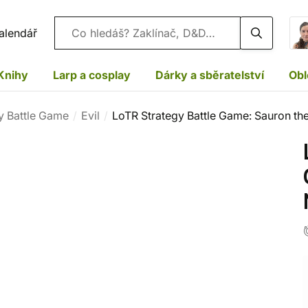
Vyhledávání
alendář
Knihy
Larp a cosplay
Dárky a sběratelství
Obl
y Battle Game
Evil
LoTR Strategy Battle Game: Sauron t