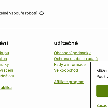
utelné vzpouře
robotů
ání
užitečné
ákupu
Obchodní podmínky
atba
Ochrana osobních údajů
silky
Rady a informace
vrácení
Velkoobchod
Můžem
ednávku
Použív
Affiliate program
ublika
Zásad