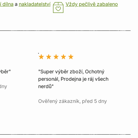
í dílna
a
nakladatelství
Vždy pečlivě zabaleno
ýběr"
"Super výběr zboží, Ochotný
personál, Prodejna je ráj všech
dny
nerdů"
Ověřený zákazník, před 5 dny