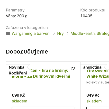
Parametry
Kód produktu
Váha: 200 g
10405
Zařazeno v kategoriích
Wargaming a barvení
Hry
Middle-earth: Strate
Doporučujeme
Novinka
angličtina
Jeden prsten - hra na hrdiny:
The One Rin
Rozšíření
Moria - Za Durinovými dveřmi
White Wiza
kolektiv auto
699 Kč
849 Kč
skladem
skladem