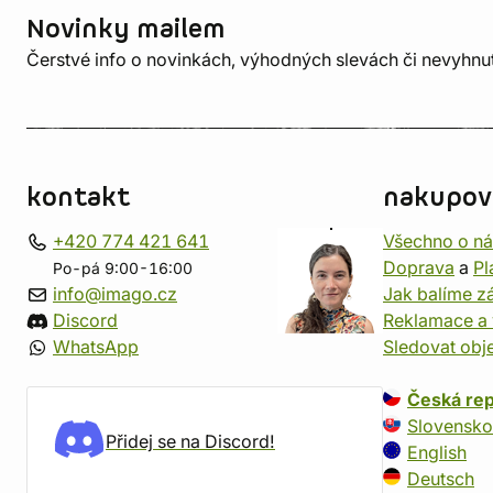
Novinky mailem
Čerstvé info o novinkách, výhodných slevách či nevyhn
kontakt
nakupov
+420 774 421 641
Všechno o n
Doprava
a
Pl
Po-pá 9:00-16:00
info@imago.cz
Jak balíme zá
Discord
Reklamace a 
WhatsApp
Sledovat obj
Česká rep
Slovensko
Přidej se na Discord!
English
Deutsch