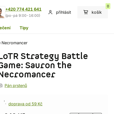
0
+420 774 421 641
přihlásit
košík
(po-pá 9:00-16:00)
ečení
Tipy
he Necromancer
LoTR Strategy Battle
Game: Sauron the
Necromancer
Pán prstenů
doprava od 59 Kč