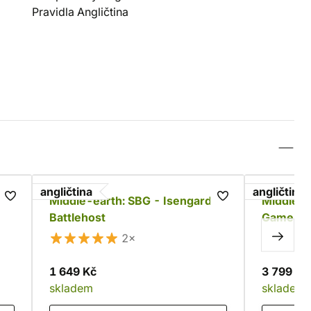
Pravidla Angličtina
angličtina
angličtina
es
Middle-earth: SBG - Isengard
Middle-e
Battlehost
Game - W
Battle of
2×
1 649 Kč
3 799 Kč
skladem
skladem