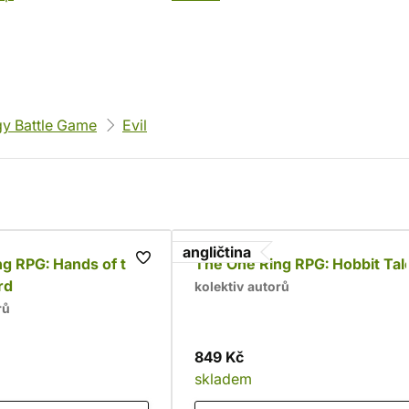
gy Battle Game
Evil
angličtina
g RPG: Hands of the
The One Ring RPG: Hobbit Tal
rd
kolektiv autorů
rů
849 Kč
skladem