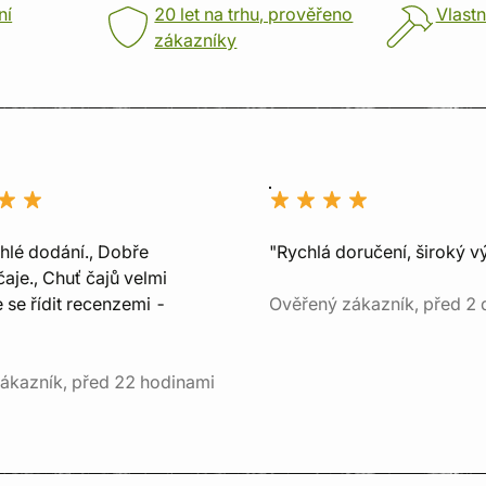
ní
20 let na trhu, prověřeno
Vlastn
zákazníky
chlé dodání., Dobře
"Rychlá doručení, široký v
aje., Chuť čajů velmi
e se řídit recenzemi -
Ověřený zákazník, před 2 
ákazník, před 22 hodinami