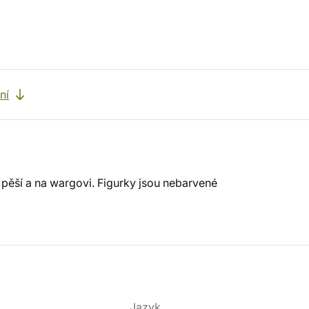
ní
pěší a na wargovi. Figurky jsou nebarvené
Jazyk