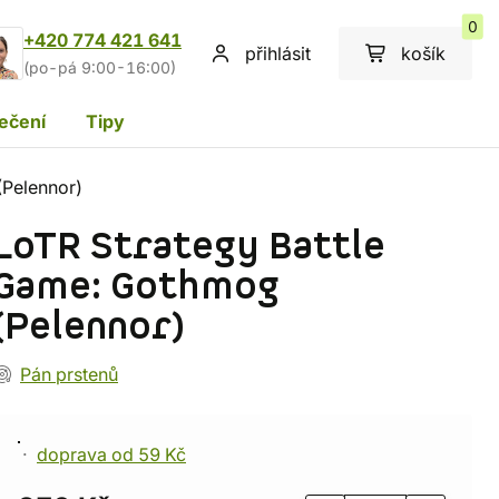
0
+420 774 421 641
přihlásit
košík
(po-pá 9:00-16:00)
ečení
Tipy
(Pelennor)
LoTR Strategy Battle
Game: Gothmog
(Pelennor)
Pán prstenů
doprava od 59 Kč