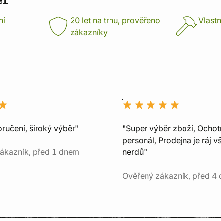
er
ní
20 let na trhu, prověřeno
Vlastn
zákazníky
ručení, široký výběr"
"Super výběr zboží, Ochot
personál, Prodejna je ráj v
ákazník, před 1 dnem
nerdů"
Ověřený zákazník, před 4 