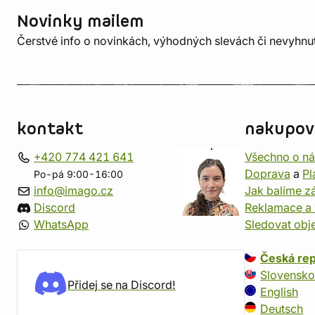
Novinky mailem
Čerstvé info o novinkách, výhodných slevách či nevyhn
kontakt
nakupov
+420 774 421 641
Všechno o n
Doprava
a
Pl
Po-pá 9:00-16:00
info@imago.cz
Jak balíme zá
Discord
Reklamace a 
WhatsApp
Sledovat obj
Česká rep
Slovensko
Přidej se na Discord!
English
Deutsch