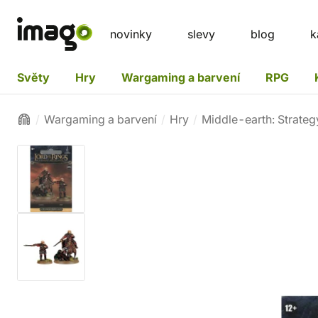
novinky
slevy
blog
k
Světy
Hry
Wargaming a barvení
RPG
Wargaming a barvení
Hry
Middle-earth: Strateg