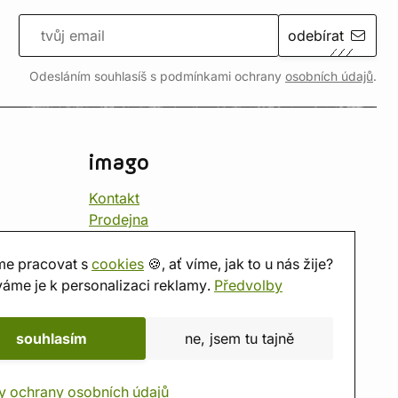
odebírat
Odesláním souhlasíš s podmínkami ochrany
osobních údajů
.
imago
Kontakt
Prodejna
Herna
O nás
e pracovat s
cookies
🍪, ať víme, jak to u nás žije?
Hodnocení obchodu
áme je k personalizaci reklamy.
Předvolby
Dárkové poukazy
Kalendář
souhlasím
ne, jsem tu tajně
imago.blog
y ochrany osobních údajů