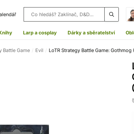
Vyhledávání
alendář
Knihy
Larp a cosplay
Dárky a sběratelství
Obl
y Battle Game
Evil
LoTR Strategy Battle Game: Gothmog 