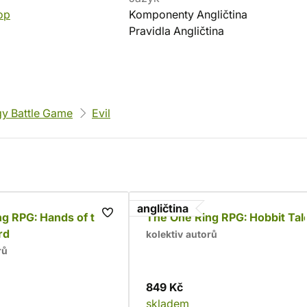
op
Komponenty Angličtina
Pravidla Angličtina
gy Battle Game
Evil
angličtina
g RPG: Hands of the
The One Ring RPG: Hobbit Tal
rd
kolektiv autorů
rů
849 Kč
skladem