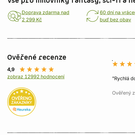
Vše pro milovníky fantasy, sci-fi a h
Doprava zdarma nad
60 dní na vráce
2 299 Kč
buď bez obav
Ověřené recenze
4,9
zobraz 12992 hodnocení
"Rychlá do
Ověřený z