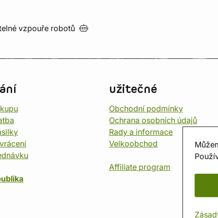
utelné vzpouře
robotů
ání
užitečné
ákupu
Obchodní podmínky
atba
Ochrana osobních údajů
silky
Rady a informace
vrácení
Velkoobchod
Můžem
ednávku
Použív
Affiliate program
ublika
Zásad