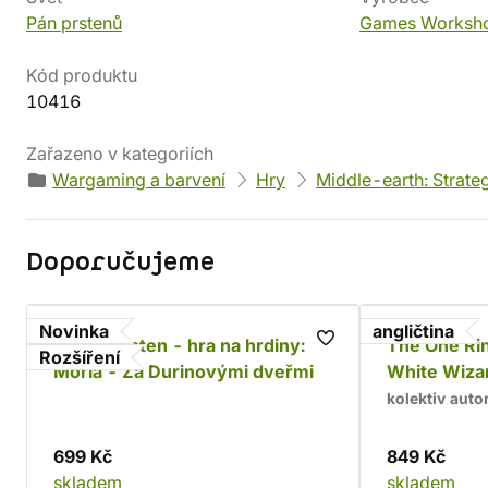
Pán prstenů
Games Worksh
Kód produktu
10416
Zařazeno v kategoriích
Wargaming a barvení
Hry
Middle-earth: Strate
Doporučujeme
Novinka
angličtina
Jeden prsten - hra na hrdiny:
The One Rin
Rozšíření
Moria - Za Durinovými dveřmi
White Wiza
kolektiv auto
699 Kč
849 Kč
skladem
skladem