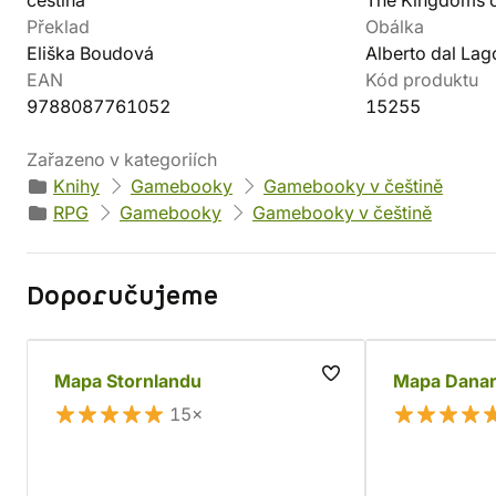
čeština
The Kingdoms o
Překlad
Obálka
Eliška Boudová
Alberto dal Lag
EAN
Kód produktu
9788087761052
15255
Zařazeno v kategoriích
Knihy
Gamebooky
Gamebooky v češtině
RPG
Gamebooky
Gamebooky v češtině
Doporučujeme
Mapa Stornlandu
Mapa Dana
15×