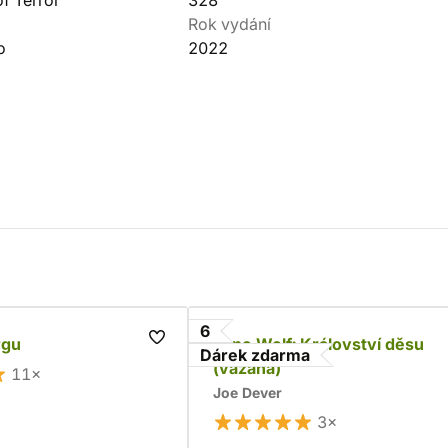
f Terror
328
Rok vydání
o
2022
6
rgu
Lone Wolf: Království děsu
Dárek zdarma
(vázaná)
11×
Joe Dever
3×