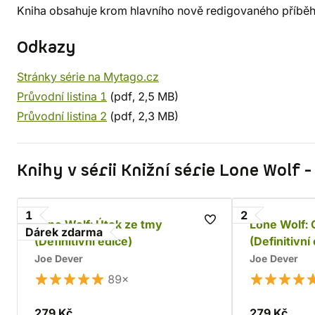
Kniha obsahuje krom hlavního nově redigovaného příběh
Odkazy
Stránky série na Mytago.cz
Průvodní listina 1
(pdf, 2,5 MB)
Průvodní listina 2
(pdf, 2,3 MB)
Knihy v sérii Knižní série Lone Wolf 
1
2
Lone Wolf: Útok ze tmy
Lone Wolf:
Dárek zdarma
(Definitivní edice)
(Definitivní
Joe Dever
Joe Dever
89×
279 Kč
279 Kč