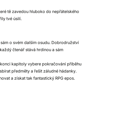
teré tě zavedou hluboko do nepřátelského
ly tvé úsilí.
je sám o svém dalším osudu. Dobrodružství
se každý čtenář stává hrdinou a sám
a konci kapitoly vybere pokračování příběhu
sbírat předměty a řešit záludné hádanky.
ovat a získat tak fantastický RPG epos.