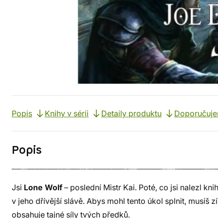
Popis
Knihy v sérii
Detaily produktu
Doporučuj
Popis
Jsi
Lone Wolf
– poslední Mistr Kai. Poté, co jsi nalezl kn
v jeho dřívější slávě. Abys mohl tento úkol splnit, musíš 
obsahuje tajné síly tvých předků.