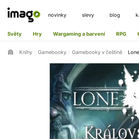
novinky
slevy
blog
k
Světy
Hry
Wargaming a barvení
RPG
Knihy
Gamebooky
Gamebooky v češtině
Lone