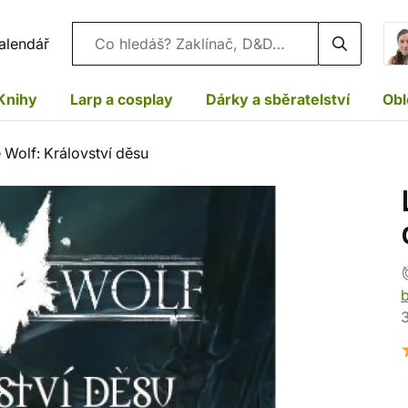
Vyhledávání
alendář
Knihy
Larp a cosplay
Dárky a sběratelství
Obl
 Wolf: Království děsu
3