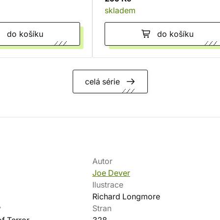
skladem
do košíku
do košíku
celá série
Autor
Joe Dever
Ilustrace
Richard Longmore
v
Stran