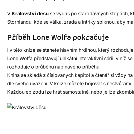
V
Království děsu
se vydáš po starodávných stopách, k
Stornlandu, kde se válka, zrada a intriky spiknou, aby maři
Příběh Lone Wolfa pokračuje
I v této knize se stanete hlavním hrdinou, který rozhodu
Lone Wolfa představují unikátní interaktivní sérii, v níž 
rozhoduje o průběhu napínavého příběhu.
Kniha se skládá z číslovaných kapitol a čtenář si vždy n
dle svého uvážení. V knize můžete bojovat s nestvůrami, 
Každou epizodu lze hrát samostatně, nebo je lze zkombin