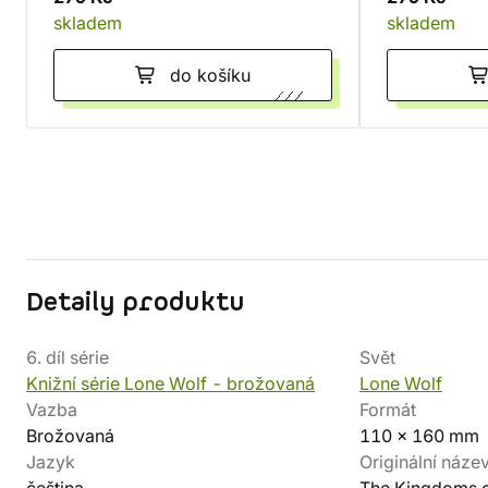
skladem
skladem
do košíku
Detaily produktu
6. díl série
Svět
Knižní série Lone Wolf - brožovaná
Lone Wolf
Vazba
Formát
Brožovaná
110 x 160 mm
Jazyk
Originální náze