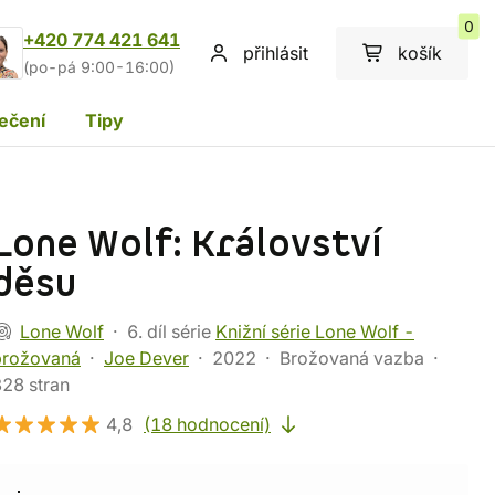
0
+420 774 421 641
přihlásit
košík
(po-pá 9:00-16:00)
ečení
Tipy
Lone Wolf: Království
děsu
Lone Wolf
6. díl série
Knižní série Lone Wolf -
brožovaná
Joe Dever
2022
Brožovaná vazba
28 stran
4,8
(18 hodnocení)