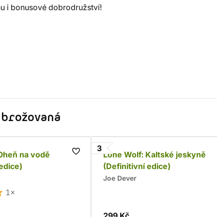
u i bonusové dobrodružství!
- brožovaná
3
 Oheň na vodě
Lone Wolf: Kaltské jeskyně
 edice)
(Definitivní edice)
Joe Dever
1×
299 Kč