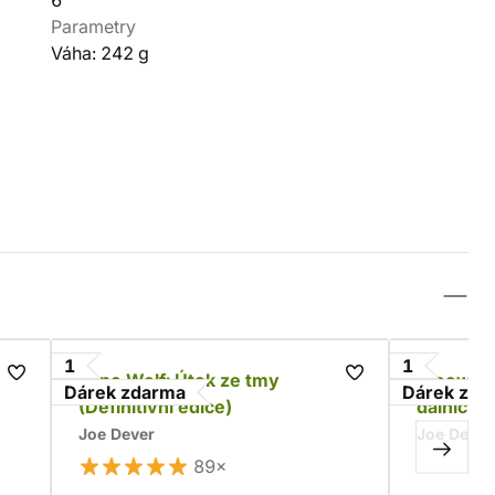
6
Parametry
Váha: 242 g
1
1
Lone Wolf: Útok ze tmy
Freeway 
Dárek zdarma
Dárek zda
(Definitivní edice)
dálnici
Joe Dever
Joe Dever
89×