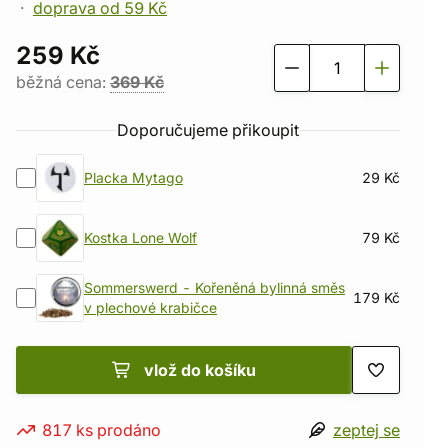
doprava od 59 Kč
259 Kč
běžná cena:
369 Kč
Doporučujeme přikoupit
Placka Mytago
29 Kč
Kostka Lone Wolf
79 Kč
Sommerswerd - Kořeněná bylinná směs
179 Kč
v plechové krabičce
vlož do košíku
817 ks prodáno
zeptej se