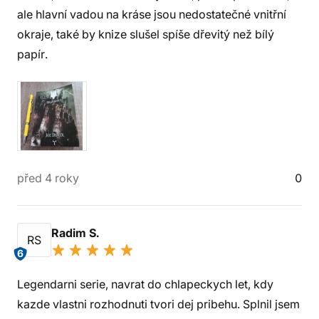
ale hlavní vadou na kráse jsou nedostatečné vnitřní
okraje, také by knize slušel spíše dřevitý než bílý
papír.
před 4 roky
0
Radim S.
RS
6
Legendarni serie, navrat do chlapeckych let, kdy
kazde vlastni rozhodnuti tvori dej pribehu. Splnil jsem