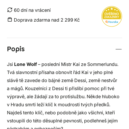
60 dní na vrácení
Doprava zdarma nad 2 299 Kč
Popis
Jsi
Lone Wolf
– poslední Mistr Kai ze Sommerlundu.
Tvá slavnostní přísaha obnovit řád Kai v jeho plné
slávě tě zavede do bájné země Dessi, země nestvůr
a mágů. Kouzelníci z Dessi ti přislíbí pomoc při tvé
výpravě, ale žádají za to protislužbu. Někde hluboko
v Hradu smrti leží klíč k moudrosti tvých předků.
Najdeš tento klíč, nebo podobně jako všichni, kteří
vstoupili do této děsuplné pevnosti, podlehneš jejím
nástrahám a nebezpečím?