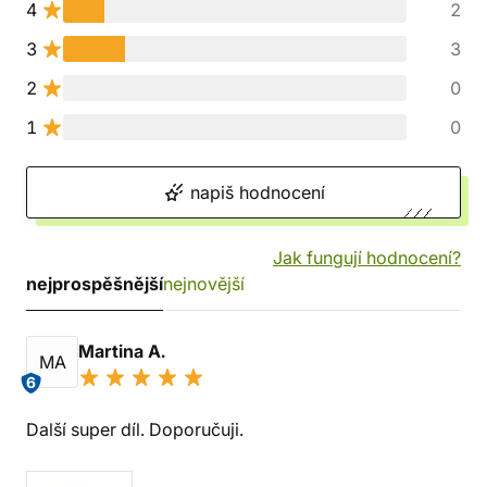
4
2
3
3
2
0
1
0
napiš hodnocení
Jak fungují hodnocení?
nejprospěšnější
nejnovější
Martina A.
MA
6
Další super díl. Doporučuji.