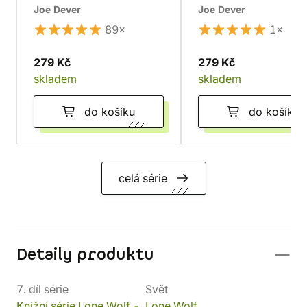
Joe Dever
Joe Dever
89×
1×
279 Kč
279 Kč
skladem
skladem
do košíku
do košíku
celá série
Detaily produktu
7. díl série
Svět
Knižní série Lone Wolf -
Lone Wolf