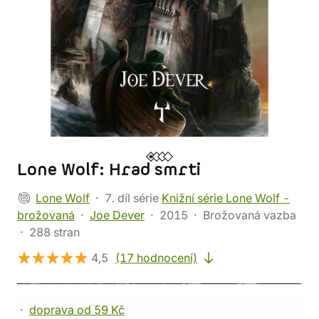
Lone Wolf: Hrad smrti
Lone Wolf
7. díl série
Knižní série Lone Wolf -
brožovaná
Joe Dever
2015
Brožovaná vazba
288 stran
4,5
(17 hodnocení)
doprava od 59 Kč