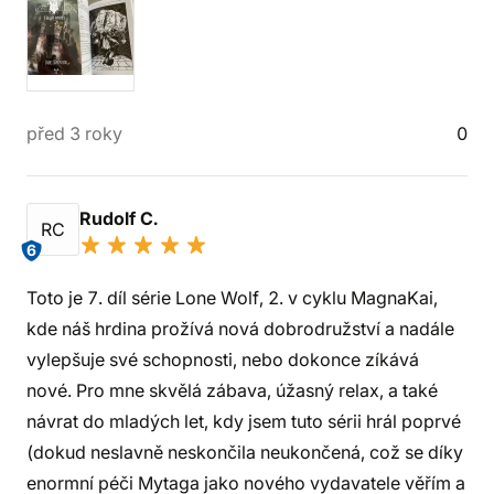
před 3 roky
0
Rudolf C.
RC
6
Toto je 7. díl série Lone Wolf, 2. v cyklu MagnaKai,
kde náš hrdina prožívá nová dobrodružství a nadále
vylepšuje své schopnosti, nebo dokonce zíkává
nové. Pro mne skvělá zábava, úžasný relax, a také
návrat do mladých let, kdy jsem tuto sérii hrál poprvé
(dokud neslavně neskončila neukončená, což se díky
enormní péči Mytaga jako nového vydavatele věřím a