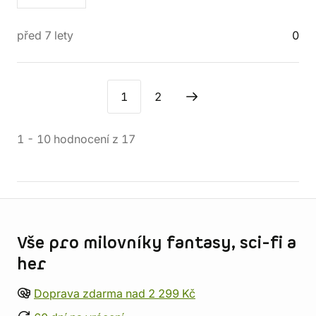
před 7 lety
0
1
2
1
-
10
hodnocení
z
17
Informace o obchodu
Vše pro milovníky fantasy, sci-fi a
her
Doprava zdarma nad 2 299 Kč