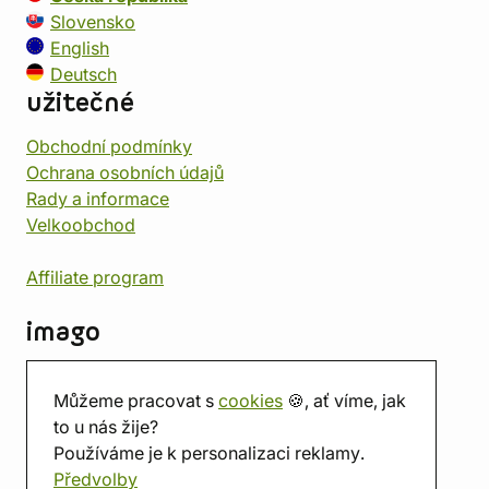
Slovensko
English
Deutsch
užitečné
Obchodní podmínky
Ochrana osobních údajů
Rady a informace
Velkoobchod
Affiliate program
imago
Kontakt
Můžeme pracovat s
cookies
🍪, ať víme, jak
Prodejna
to u nás žije?
Herna
Používáme je k personalizaci reklamy.
O nás
Předvolby
Hodnocení obchodu