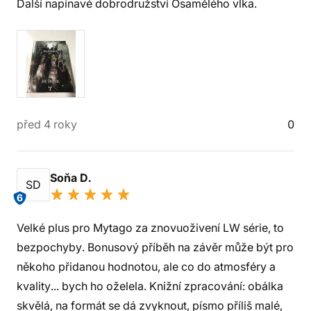
Další napínavé dobrodružství Osamělého vlka.
před 4 roky
0
Soňa D.
SD
6
Velké plus pro Mytago za znovuoživení LW série, to
bezpochyby. Bonusový příběh na závěr může být pro
někoho přidanou hodnotou, ale co do atmosféry a
kvality... bych ho oželela. Knižní zpracování: obálka
skvělá, na formát se dá zvyknout, písmo příliš malé,