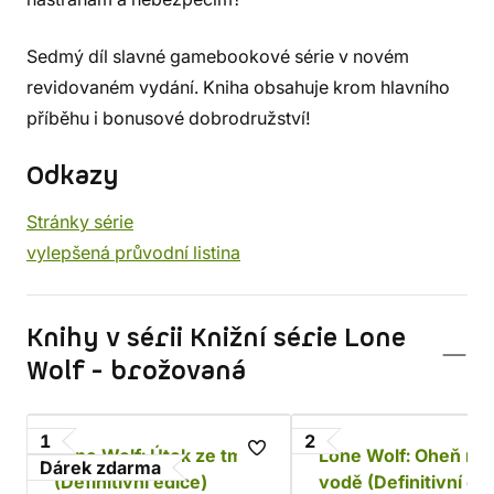
Sedmý díl slavné gamebookové série v novém
revidovaném vydání. Kniha obsahuje krom hlavního
příběhu i bonusové dobrodružství!
Odkazy
Stránky série
vylepšená průvodní listina
Knihy v sérii Knižní série Lone
Wolf - brožovaná
1
2
Lone Wolf: Útok ze tmy
Lone Wolf: Oheň na
Dárek zdarma
(Definitivní edice)
vodě (Definitivní ed