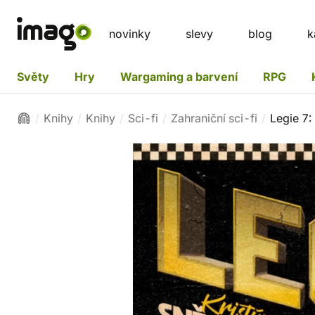
novinky
slevy
blog
k
Světy
Hry
Wargaming a barvení
RPG
Knihy
Knihy
Sci-fi
Zahraniční sci-fi
Legie 7: