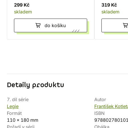
299 Kč
319 Kč
skladem
skladem
do košíku
Detaily produktu
7. díl série
Autor
Legie
František Kotlet
Formát
ISBN
110 x 180 mm
97880278010
Pořadí v sérii
Obálka