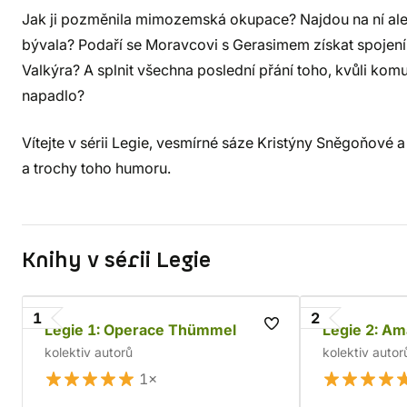
Jak ji pozměnila mimozemská okupace? Najdou na ní ale
bývala? Podaří se Moravcovi s Gerasimem získat spojen
Valkýra? A splnit všechna poslední přání toho, kvůli komu
napadlo?
Vítejte v sérii Legie, vesmírné sáze Kristýny Sněgoňové a
a trochy toho humoru.
Knihy v sérii Legie
1
2
Legie 1: Operace Thümmel
Legie 2: A
kolektiv autorů
kolektiv autor
1×