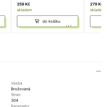
259 Kč
279 Kč
skladem
skladem
do košíku
Vazba
Brožovaná
Stran
304
Parametry