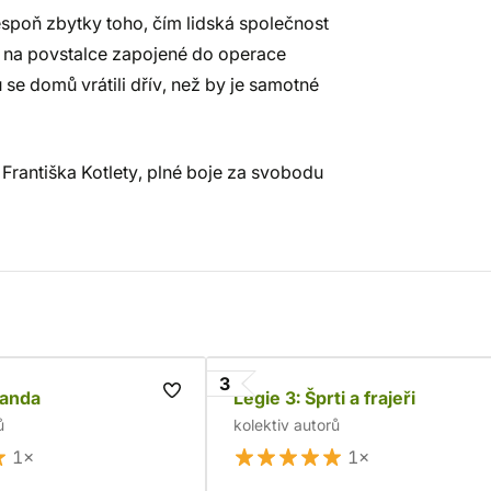
spoň zbytky toho, čím lidská společnost
í na povstalce zapojené do operace
 se domů vrátili dřív, než by je samotné
 Františka Kotlety, plné boje za svobodu
3
manda
Legie 3: Šprti a frajeři
ů
kolektiv autorů
1×
1×