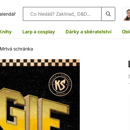
Vyhledávání
alendář
Knihy
Larp a cosplay
Dárky a sběratelství
Obl
 Mrtvá schránka
7