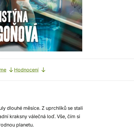
eme
Hodnocení
ly dlouhé měsíce. Z uprchlíků se stali
ní kraksny válečná loď. Vše, čím si
rodnou planetu.