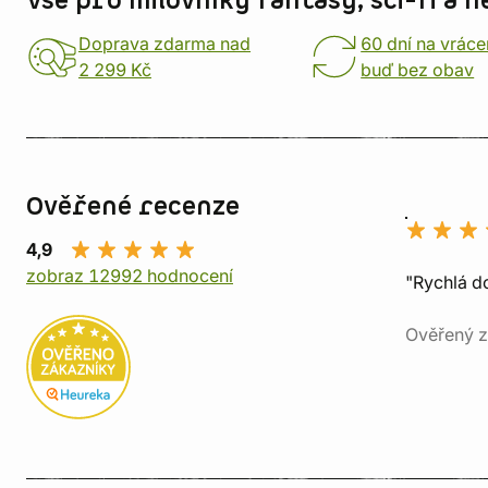
Vše pro milovníky fantasy, sci-fi a h
Doprava zdarma nad
60 dní na vráce
2 299 Kč
buď bez obav
Ověřené recenze
4,9
zobraz 12992 hodnocení
"Rychlá do
Ověřený z