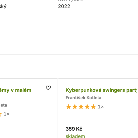
ský
2022
lémy v malém
Kyberpunková swingers part
František Kotleta
leta
1×
1×
359 Kč
skladem