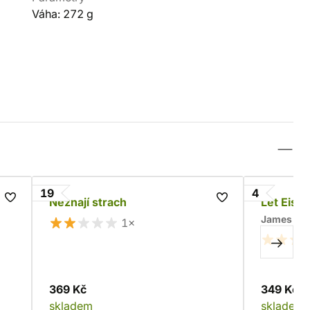
Váha: 272 g
19
4
y
Neznají strach
Let Eisen
James Sw
1×
369 Kč
349 Kč
skladem
skladem