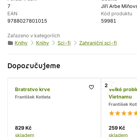
7
Jiří Arbe Miňov
EAN
Kód produktu
9788027801015
59981
Zařazeno v kategoriích
Knihy
Knihy
Sci-fi
Zahraniční sci-fi
Doporučujeme
2
Bratrstvo krve
Velké prob
Vietnamu
František Kotleta
František Kot
829 Kč
259 Kč
skladem
skladem