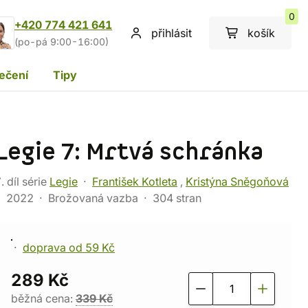
0
+420 774 421 641
přihlásit
košík
(po-pá 9:00-16:00)
ečení
Tipy
Legie 7: Mrtvá schránka
. díl série
Legie
František Kotleta
,
Kristýna Sněgoňová
2022
Brožovaná vazba
304 stran
doprava od 59 Kč
289 Kč
běžná cena:
339 Kč