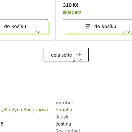
319 Kč
skladem
do košíku
do košíku
celá série
Výrobce
a
,
Kristýna Sněgoňová
Epocha
Jazyk
15
čeština
Rok vydání