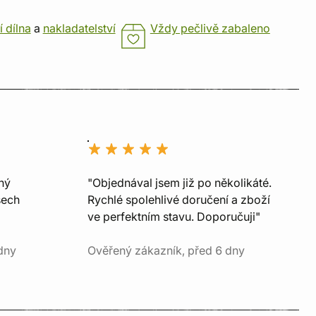
í dílna
a
nakladatelství
Vždy pečlivě zabaleno
ný
"Objednával jsem již po několikáté.
šech
Rychlé spolehlivé doručení a zboží
ve perfektním stavu. Doporučuji"
dny
Ověřený zákazník, před 6 dny