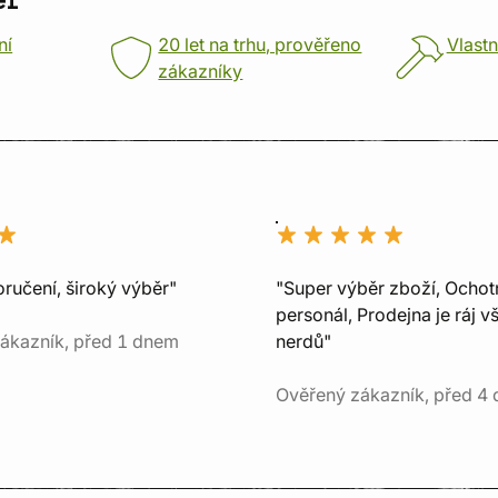
er
ní
20 let na trhu, prověřeno
Vlastn
zákazníky
ručení, široký výběr"
"Super výběr zboží, Ochot
personál, Prodejna je ráj v
ákazník, před 1 dnem
nerdů"
Ověřený zákazník, před 4 