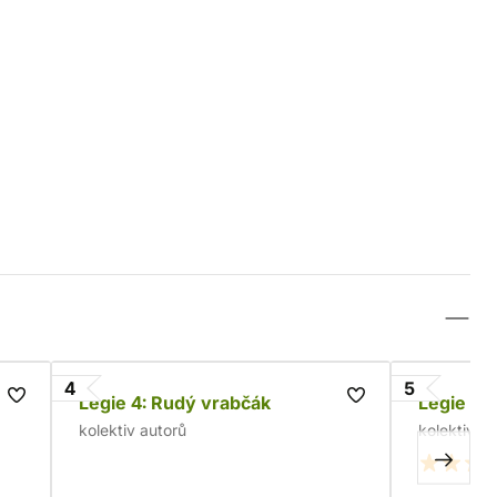
4
5
Legie 4: Rudý vrabčák
Legie 5:
kolektiv autorů
kolektiv a