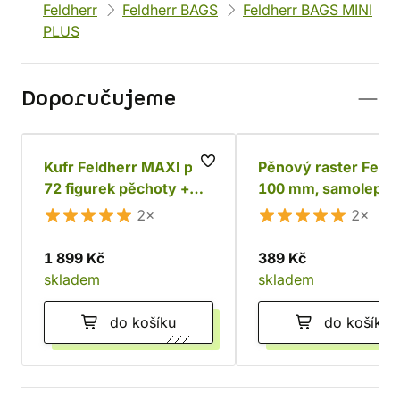
Feldherr
Feldherr BAGS
Feldherr BAGS MINI
PLUS
Doporučujeme
Kufr Feldherr MAXI pro
Pěnový raster Feldh
72 figurek pěchoty +
100 mm, samolepící
tanky a monstra
2×
2×
1 899 Kč
389 Kč
skladem
skladem
do košíku
do košíku