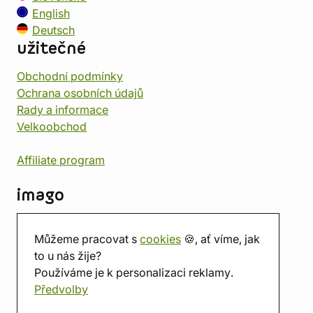
English
Deutsch
užitečné
Obchodní podmínky
Ochrana osobních údajů
Rady a informace
Velkoobchod
Affiliate program
imago
Kontakt
Můžeme pracovat s
cookies
🍪, ať víme, jak
Prodejna
to u nás žije?
Herna
Používáme je k personalizaci reklamy.
O nás
Předvolby
Hodnocení obchodu
Dárkové poukazy