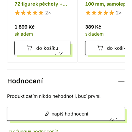
72 figurek pěchoty +
100 mm, samolepící
tanky a monstra
2×
2×
1 899 Kč
389 Kč
skladem
skladem
do košíku
do košíku
Hodnocení
Produkt zatím nikdo nehodnotil, buď první!
napiš hodnocení
Jak fungují hodnocení?