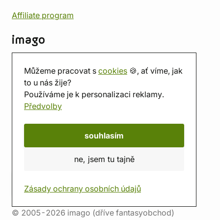
Affiliate program
imago
Kontakt
Můžeme pracovat s
cookies
🍪, ať víme, jak
Prodejna
to u nás žije?
Herna
Používáme je k personalizaci reklamy.
O nás
Předvolby
Hodnocení obchodu
Dárkové poukazy
Kalendář
souhlasím
imago.blog
ne, jsem tu tajně
Zásady ochrany osobních údajů
© 2005-2026 imago (dříve fantasyobchod)