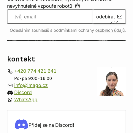
nevyhnutelné vzpouře
robotů
odebírat
Odesláním souhlasíš s podmínkami ochrany
osobních údajů
.
kontakt
+420 774 421 641
Po-pá 9:00-16:00
info@imago.cz
Discord
WhatsApp
Přidej se na Discord!