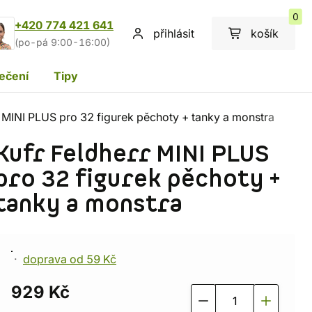
0
+420 774 421 641
přihlásit
košík
(po-pá 9:00-16:00)
ečení
Tipy
r MINI PLUS pro 32 figurek pěchoty + tanky a monstra
Kufr Feldherr MINI PLUS
pro 32 figurek pěchoty +
tanky a monstra
doprava od 59 Kč
929 Kč