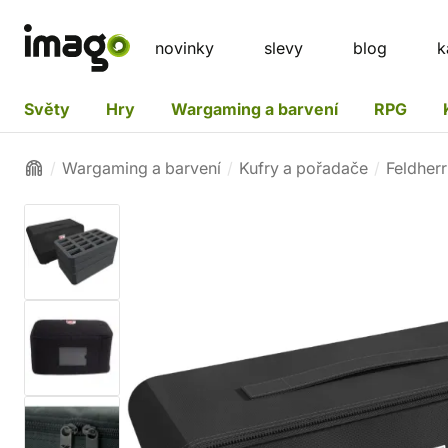
novinky
slevy
blog
k
Světy
Hry
Wargaming a barvení
RPG
Wargaming a barvení
Kufry a pořadače
Feldherr