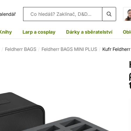
Vyhledávání
alendář
Knihy
Larp a cosplay
Dárky a sběratelství
Obl
Feldherr BAGS
Feldherr BAGS MINI PLUS
Kufr Feldher