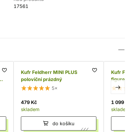
17561
Kufr Feldherr MINI PLUS
Kufr Fel
poloviční prázdný
figurek
5×
479 Kč
1 099 Kč
skladem
skladem
do košíku