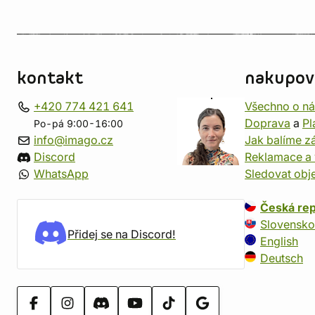
kontakt
nakupov
+420 774 421 641
Všechno o n
Doprava
a
Pl
Po-pá 9:00-16:00
info@imago.cz
Jak balíme zá
Discord
Reklamace a 
WhatsApp
Sledovat obj
Česká rep
Slovensko
Přidej se na Discord!
English
Deutsch