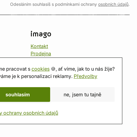
Odesláním souhlasíš s podmínkami ochrany
osobních údajů
.
imago
Kontakt
Prodejna
Herna
O nás
e pracovat s
cookies
🍪, ať víme, jak to u nás žije?
Hodnocení obchodu
áme je k personalizaci reklamy.
Předvolby
Dárkové poukazy
Kalendář
souhlasím
ne, jsem tu tajně
imago.blog
y ochrany osobních údajů