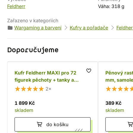
Feldherr
Váha: 318 g
Zařazeno v kategoriích
Wargaming a barvení
Kufry a pořadače
Feldher
Doporučujeme
Kufr Feldherr MAXI pro 72
Pěnový rast
figurek pěchoty + tanky a
mm, samole
monstra
2×
1 899 Kč
389 Kč
skladem
skladem
do košíku