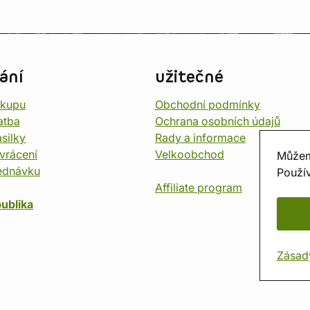
ání
užitečné
ákupu
Obchodní podmínky
atba
Ochrana osobních údajů
silky
Rady a informace
vrácení
Velkoobchod
Můžem
ednávku
Použív
Affiliate program
ublika
Zásad