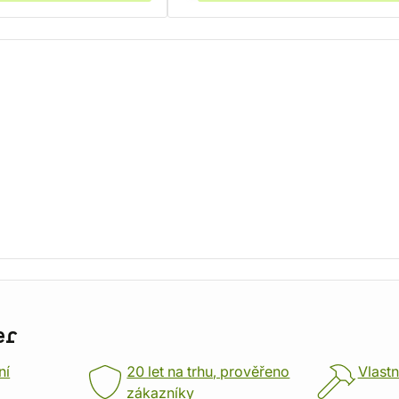
er
ní
20 let na trhu, prověřeno
Vlastn
zákazníky