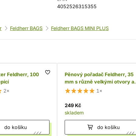
4052526315355
r
Feldherr BAGS
Feldherr BAGS MINI PLUS
er Feldherr, 100
Pěnový pořadač Feldherr, 35
pící
mm s různě velkými otvory a
dnem
2×
1×
249 Kč
skladem
do košíku
do košíku