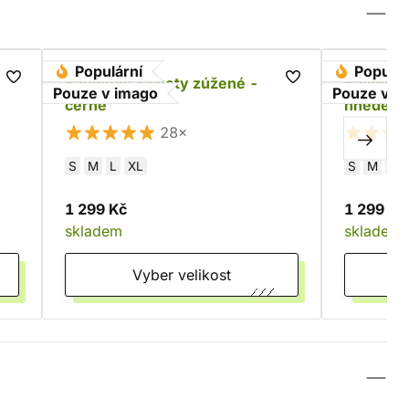
Populární
Populár
Bavlněné kalhoty zúžené -
Bavlněné
Pouze v imago
Pouze v i
černé
hnědé
28×
S
M
L
XL
S
M
L
1 299 Kč
1 299 Kč
skladem
skladem
Vyber velikost