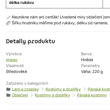
délka rukávu
Neunikne nám ani cenťák! Uvedené míry oblečení jsme
Šířku hrudníku měříme pod rukávy, délku od ramene.
Detaily produktu
Výrobce
Barva
imago
Hnědá
Vlastnosti
Parametry
Středověké
Váha: 220 g
Zařazeno v kategoriích
Larp a cosplay
Kostýmy a doplňky
Pánské kos
Oblečení
Kostýmy a doplňky
Pánské kostýmy