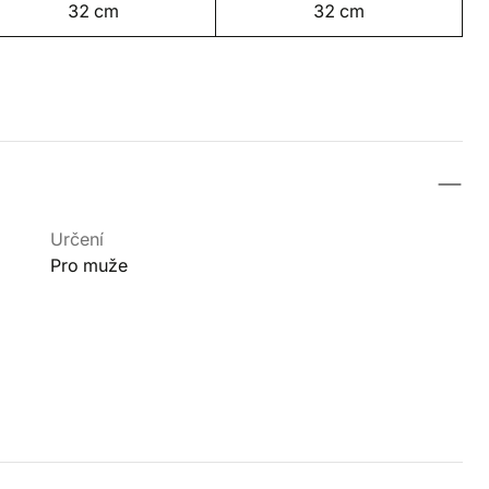
32 cm
32 cm
Určení
Pro muže