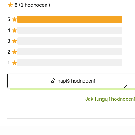
5
(1 hodnocení)
5
4
3
2
1
napiš hodnocení
Jak fungují hodnocen
Informace o obchodu