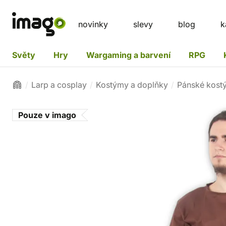
novinky
slevy
blog
k
Světy
Hry
Wargaming a barvení
RPG
Larp a cosplay
Kostýmy a doplňky
Pánské kost
Pouze v imago