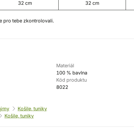
32 cm
32 cm
 pro tebe zkontrolovali.
Materiál
100 % bavlna
Kód produktu
8022
týmy
Košile, tuniky
Košile, tuniky