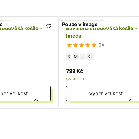
go
Pouze v imago
ředověká košile -
Bavlněná středověká košile -
hnědá
3×
S
M
L
XL
799 Kč
skladem
Vyber velikost
Vyber velikost