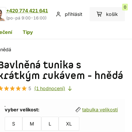
0
+420 774 421 641
přihlásit
košík
(po-pá 9:00-16:00)
ečení
Tipy
hnědá
Bavlněná tunika s
krátkým rukávem - hnědá
5
(1 hodnocení)
vyber velikost:
tabulka velikostí
S
M
L
XL