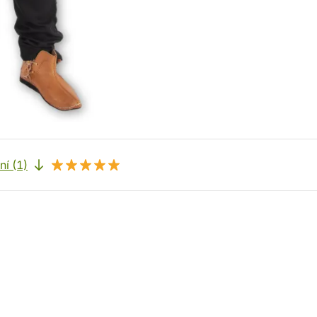
í (1)