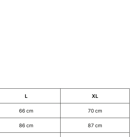
L
XL
66 cm
70 cm
86 cm
87 cm