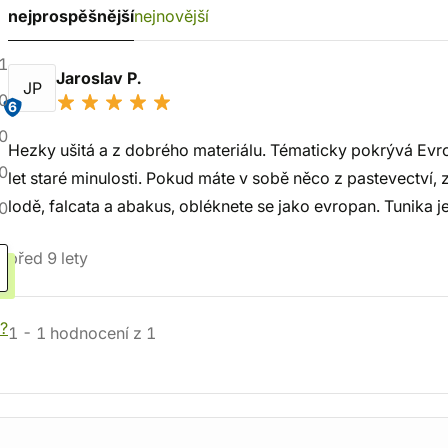
nejprospěšnější
nejnovější
1
Jaroslav P.
JP
0
6
0
Hezky ušitá a z dobrého materiálu. Tématicky pokrývá Evr
0
let staré minulosti. Pokud máte v sobě něco z pastevectví, z
lodě, falcata a abakus, obléknete se jako evropan. Tunika 
0
před 9 lety
í?
1
-
1
hodnocení
z
1