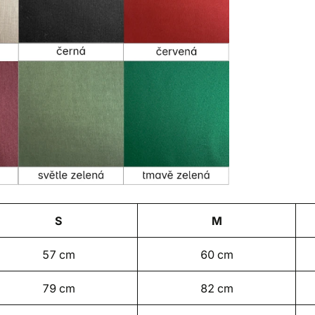
S
M
57 cm
60 cm
79 cm
82 cm