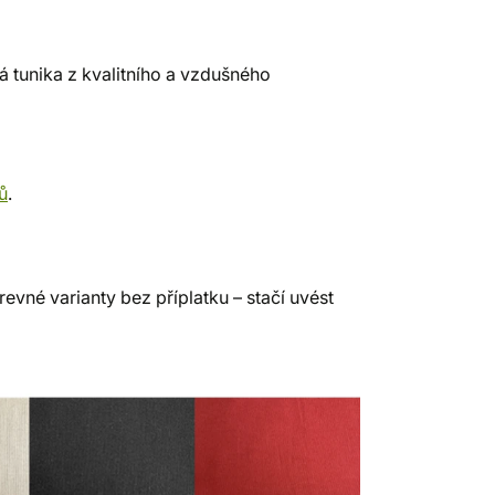
á tunika z kvalitního a vzdušného
ů
.
evné varianty bez příplatku – stačí uvést