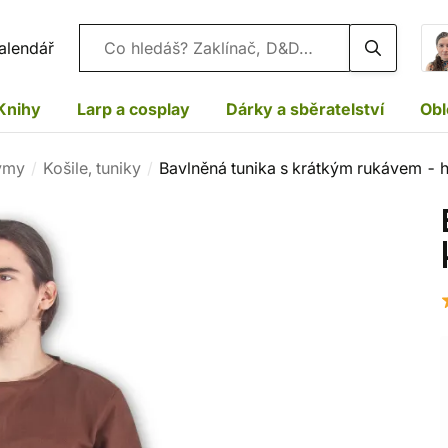
Vyhledávání
alendář
Knihy
Larp a cosplay
Dárky a sběratelství
Obl
ýmy
Košile, tuniky
Bavlněná tunika s krátkým rukávem - 