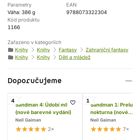
Parametry
EAN
Váha: 386 g
9788073322304
Kód produktu
1166
Zařazeno v kategoriích
Knihy
Knihy
Fantasy
Zahraniční fantasy
Knihy
Knihy
Děti a mládež
Doporučujeme
4
1
Sandman 4: Údobí mlh
Sandman 1: Preludia
(nové barevné vydání)
nokturna (nové
barevné vydání)
Neil Gaiman
Neil Gaiman
2×
7×