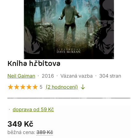
Kniha hřbitova
Neil Gaiman
2016
Vázaná vazba
304 stran
5
(2 hodnocení)
doprava od 59 Kč
349 Kč
běžná cena:
389 Kč