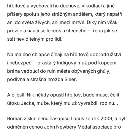
hřbitově a vychovali ho duchové, vlkodlaci a jiné
příšery spolu s jeho strážným andělem, který nepatří
ani do světa živých, ani mezi mrtvé. Díky nim však
přežije a naučí se leccos užitečného – třeba jak se
stát neviditelným pro lidi.
Na malého chlapce číhají na hřbitově dobrodružství
i nebezpečí – prastarý Indigový muž pod kopcem,
brána vedoucí do ruin města obývaných ghúly,
podivná a strašná hrozba Sleer.
Ale jestli Nik někdy opustí hřbitov, bude muset čelit
útoku Jacka, muže, který mu už vyvraždil rodinu…
Román získal cenu časopisu Locus za rok 2009, a byl
odměněn cenou John Newbery Medal asociace pro