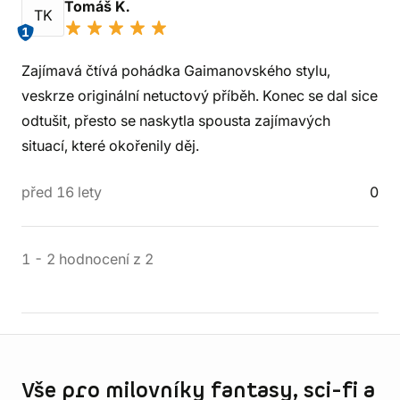
Tomáš K.
TK
1
Zajímavá čtívá pohádka Gaimanovského stylu,
veskrze originální netuctový příběh. Konec se dal sice
odtušit, přesto se naskytla spousta zajímavých
situací, které okořenily děj.
před 16 lety
0
1
-
2
hodnocení
z
2
Informace o obchodu
Vše pro milovníky fantasy, sci-fi a