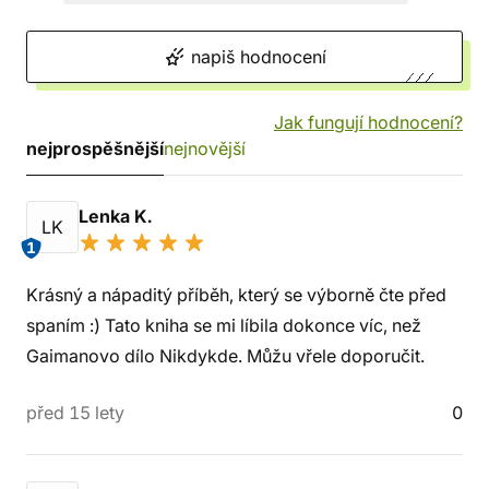
napiš hodnocení
Jak fungují hodnocení?
nejprospěšnější
nejnovější
Lenka K.
LK
1
Krásný a nápaditý příběh, který se výborně čte před
spaním :) Tato kniha se mi líbila dokonce víc, než
Gaimanovo dílo Nikdykde. Můžu vřele doporučit.
před 15 lety
0